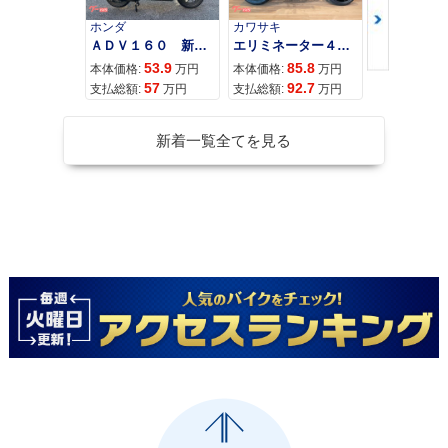
ホンダ
カワサキ
カワサキ
ＡＤＶ１６０ 新車 ２０２６年最新モデル パールスモーキーグレー スマートキー ２９Ｌメットイン ＵＳＢ Ｔｙｐｅ−Ｃ装備
エリミネーター４００
53.9
85.8
95
本体価格:
万円
本体価格:
万円
本体価格:
57
92.7
10
支払総額:
万円
支払総額:
万円
支払総額:
新着一覧全てを見る