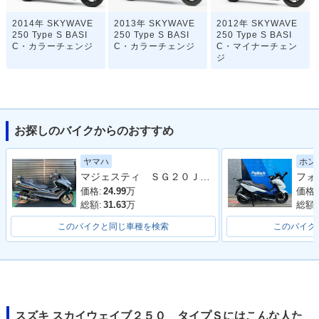
2014年 SKYWAVE
2013年 SKYWAVE
2012年 SKYWAVE
250 Type S BASI
250 Type S BASI
250 Type S BASI
C・カラーチェンジ
C・カラーチェンジ
C・マイナーチェン
ジ
お探しのバイクからのおすすめ
ヤマハ
ホン
2009年 SKYWAVE
2011年 SKYWAVE
2011年 SKYWAVE
マジェスティ ＳＧ２０Ｊ ２００７年モデル ビームスマフラー バックレスト フェンダーレス ブレンボキャリパー Ｙ
250 Type S
250 Type S BASI
250 Type S・カラー
C・カラーチェンジ
チェンジ
価格:
24.99
万
価格:
総額:
31.63
万
総額:
このバイクと同じ車種を検索
このバイク
2008年 SKYWAVE
2008年 SKYWAVE
2007年 SKYWAVE
250 Type S BASI
250 Type S・カラー
250 Type S・マイナ
スズキ スカイウェイブ２５０ タイプＳにはこんな人た