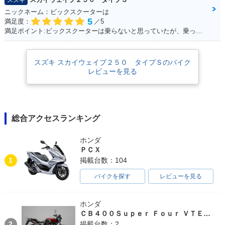
スズキ
ニックネーム：ビックスクーターは
5
満足度：
／5
満足ポイント:ビックスクーターは乗らないと思っていたが、乗ってみると離れなれなくなった。 運転しやすい！メットイン大きい！走りのストレスもない！ 通勤・通学にぴったりで、とても良い足☆ カスタムパーツも多くて楽しい！結局楽しいオススメの一台になりました！
2001年 SKYWAVE
250 Type S・新登場
スズキ スカイウェイブ２５０ タイプＳのバイク
レビューを見る
総合アクセスランキング
ホンダ
ＰＣＸ
1
掲載台数：104
バイクを探す
レビューを見る
ホンダ
ＣＢ４００Ｓｕｐｅｒ Ｆｏｕｒ ＶＴＥＣ ＳＰＥＣ３
2
掲載台数：2