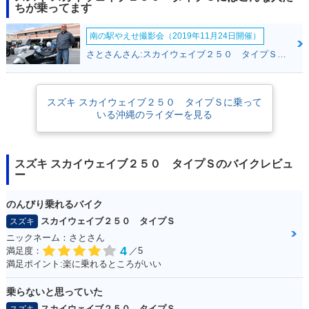
C・新登場
チェンジ
ーチェンジ
ちが乗ってます
南の駅やえせ撮影会（2019年11月24日開催）
さとさんさん:スカイウェイブ２５０ タイプＳ(スズキ)
スズキ スカイウェイブ２５０ タイプＳに乗って
2006年 SKYWAVE
2005年 SKYWAVE
2004年 SKYWAVE
いる沖縄のライダーを見る
250 Type S・フルモ
250 Type S・カラー
250 Type S・マイナ
デルチェンジ
チェンジ
ーチェンジ
スズキ スカイウェイブ２５０ タイプＳのバイクレビュ
ー
のんびり乗れるバイク
スカイウェイブ２５０ タイプＳ
スズキ
2003年 SKYWAVE
2003年 SKYWAVE
2002年 SKYWAVE
ニックネーム：さとさん
250 Type S・追加
250 Type S・追加
250 Type S・フルモ
4
満足度：
／5
デルチェンジ
満足ポイント:楽に乗れるところがいい
乗らないと思っていた
スカイウェイブ２５０ タイプＳ