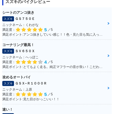
スズキのバイクレビュー
シートのアンコ抜き
ＧＳ７５０Ｅ
スズキ
ニックネーム：くわがな
5
満足度：
／5
満足ポイント:アンコ抜きしていい感じ！！色・見た目も気に入っています！！！
コーナリング最高！
ＳＶ６５０Ｘ
スズキ
ニックネーム：へっぽこ
4
満足度：
／5
満足ポイント:とてもよく走る。純正マフラーの音が良い！こだわりはへっぽこステッカー！
攻めるオートバイ
ＧＳＸ−Ｒ１０００Ｒ
スズキ
ニックネーム：上原
5
満足度：
／5
満足ポイント:見た目がかっこいい！！
速い！