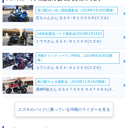
道の駅ゆいゆい国頭撮影会（2019年5月26日開催）
石ちゃんさん:ＧＳＸ−Ｒ１０００Ｒ(スズキ)
A&W名護店バイク撮影会(2019年3月16日)
トウマさん:ＧＳＸ−Ｒ１０００(スズキ)
沖縄チャリティーランFINAL（2019年6月30日開
催）
ユウジさん:ＧＳＸ−Ｓ１０００(スズキ)
南の駅やえせ撮影会（2019年11月24日開催）
酒神R改さん:ＧＳＸ７５０Ｓ ＫＡＴＡＮＡ(スズキ)
スズキのバイクに乗っている沖縄のライダーを見る