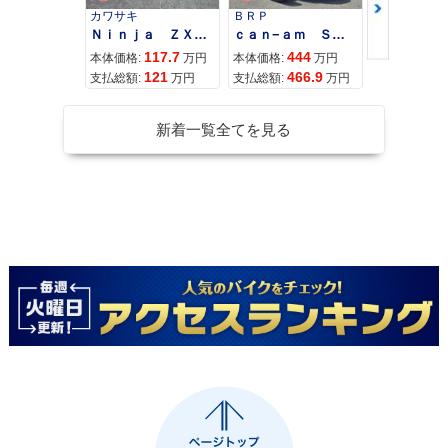
カワサキ
ＢＲＰ
スズキ
Ｎｉｎｊａ ＺＸ−４Ｒ ＳＥ
ｃａｎ−ａｍ ＳＰＹＤＥＲ ＲＴ ＬＩＭＩＴＥＤ
117.7
444
68
本体価格:
万円
本体価格:
万円
本体価格:
121
466.9
72
支払総額:
万円
支払総額:
万円
支払総額:
新着一覧全てを見る