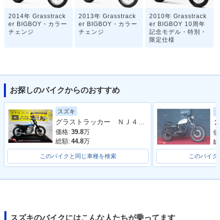
2014年 Grasstrack
2013年 Grasstrack
2010年 Grasstrack
er BIGBOY・カラー
er BIGBOY・カラー
er BIGBOY 10周年
チェンジ
チェンジ
記念モデル・特別・
限定仕様
お探しのバイクからのおすすめ
スズキ
2009年 Grasstrack
2004年 Grasstrack
2003年 Grasstrack
グラストラッカー ＮＪ４７Ａ型 ２００３年モデル 社外Ｆフェンダー・テールランプ カスタム多数
２
er BIGBOY・マイナ
er BIGBOY・マイナ
er BIGBOY
ーチェンジ
ーチェンジ
価格:
39.8
万
価
総額:
44.8
万
総
このバイクと同じ車種を検索
このバイク
2003年 Grasstrack
2001年 Grasstrack
2001年 Grasstrack
er BIGBOY
er BIGBOY
er BIGBOY・新登場
スズキのバイクにはこんな人たちが乗ってます