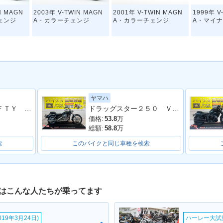
N MAGN
2003年 V-TWIN MAGN
2001年 V-TWIN MAGN
1999年 V
ェンジ
A・カラーチェンジ
A・カラーチェンジ
A・マイ
ヤマハ
ＭＡＧＮＡ ＦＩＦＴＹ ２００１年モデル 純正車両
ドラッグスター２５０ ＶＧ０５Ｊ型 ２００８年モデル 社外グリップ フロントウィンカー サイドバック
N MAGN
1996年 V-TWIN MAGNA
1995年 V-TWIN MAGN
1994年 V
ェンジ
S・追加
A・カラーチェンジ
A・新登
価格:
53.8
万
総額:
58.8
万
索
このバイクと同じ車種を検索
にはこんな人たちが乗ってます
19年3月24日)
ハーレー大試乗