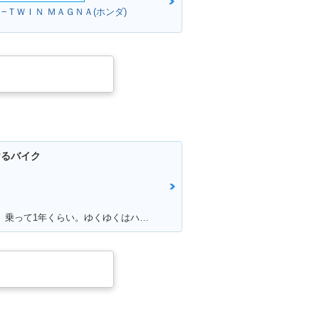
−ＴＷＩＮ ＭＡＧＮＡ(ホンダ)
けるバイク
満足ポイント:マフラー音、カラー。 乗って1年くらい。ゆくゆくはハーレーに！通勤で使ってる。 ショック、ハンドル周りをカスタムしていきたい。