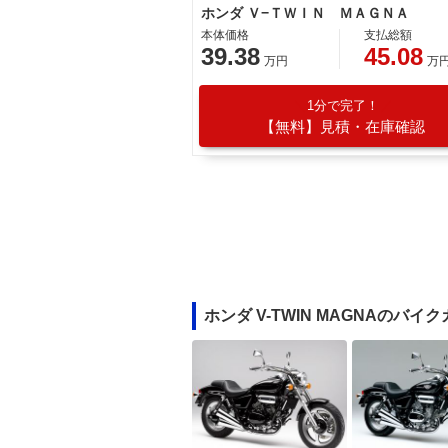
ホンダ Ｖ−ＴＷＩＮ ＭＡＧＮＡ
本体価格
支払総額
39.38
45.08
万円
万
1分で完了！
【無料】見積・在庫確認
ホンダ V-TWIN MAGNAのバイ