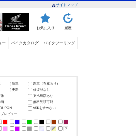
サイトマップ
お気に入り
履歴
ュー
バイクカタログ
バイクツーリング
車
新車
新車（在庫あり）
更新
修復歴なし
画像
支払総額あり
動画
無料見積可能
COUPON
ASKを含めない
ップレビュー