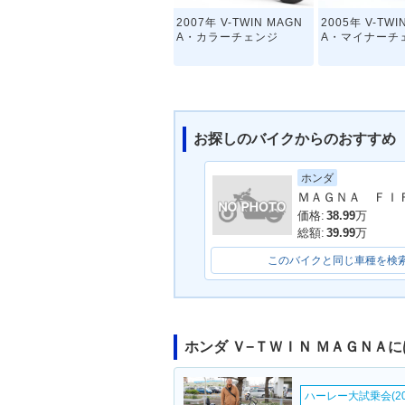
2007年 V-TWIN MAGN
2005年 V-TWI
A・カラーチェンジ
A・マイナーチ
お探しのバイクからのおすすめ
ホンダ
1997年 V-TWIN MAGNA
1997年 V-TWI
S・マイナーチェンジ
A・マイナーチ
価格:
38.99
万
総額:
39.99
万
このバイクと同じ車種を検
ホンダ Ｖ−ＴＷＩＮ ＭＡＧＮＡ
ハーレー大試乗会(20