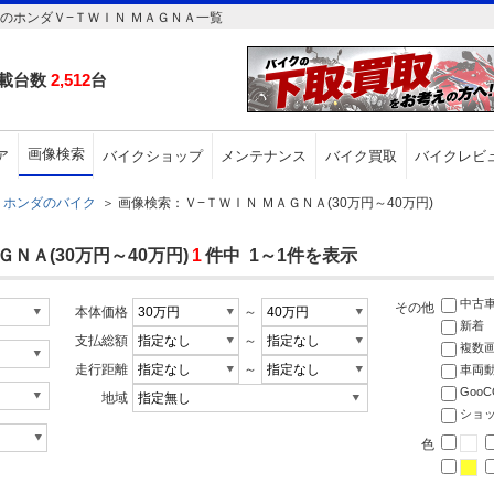
円のホンダＶ−ＴＷＩＮ ＭＡＧＮＡ一覧
載台数
2,512
台
画像検索
ア
バイクショップ
メンテナンス
バイク買取
バイクレビ
ホンダのバイク
＞
画像検索：Ｖ−ＴＷＩＮ ＭＡＧＮＡ(30万円～40万円)
ＮＡ(30万円～40万円)
1
件中 1～1件を表示
中古
その他
本体価格
～
新着
支払総額
～
複数
走行距離
～
車両
Goo
地域
ショ
色