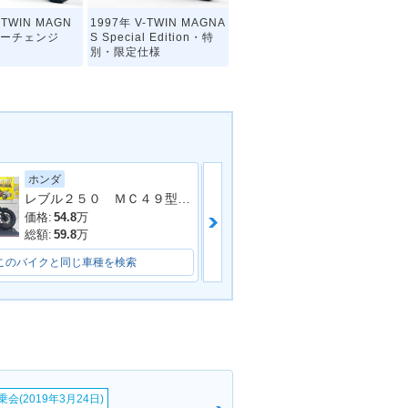
-TWIN MAGN
1997年 V-TWIN MAGNA
ナーチェンジ
S Special Edition・特
別・限定仕様
ホンダ
ヤマハ
レブル２５０ ＭＣ４９型 ２０１９年モデル 社外タンクカバー サイドバック 社外マフラー アラーム
ドラッグスター
-TWIN MAGN
場
価格:
54.8
万
価格:
61.9
万
総額:
59.8
万
総額:
68
万
このバイクと同じ車種を検索
このバイクと同じ車種を検索
会(2019年3月24日)