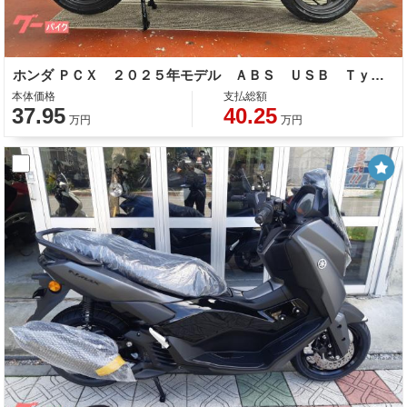
ホンダ ＰＣＸ ２０２５年モデル ＡＢＳ ＵＳＢ Ｔｙｐｅ−Ｃソケット
本体価格
支払総額
37.95
40.25
万円
万円