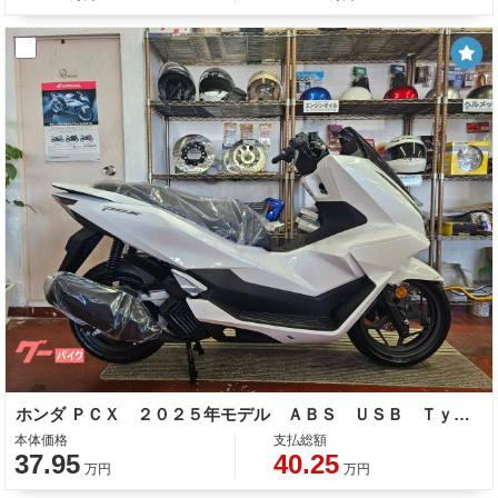
ホンダ ＰＣＸ ２０２５年モデル ＡＢＳ ＵＳＢ Ｔｙｐｅ−Ｃソケット
本体価格
支払総額
37.95
40.25
万円
万円