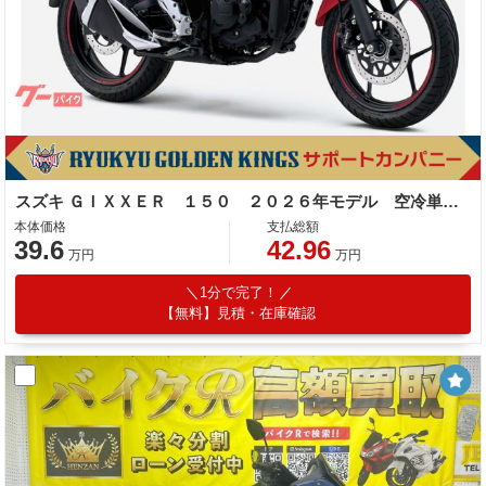
スズキ ＧＩＸＸＥＲ １５０ ２０２６年モデル 空冷単気筒エンジン
本体価格
支払総額
39.6
42.96
万円
万円
1分で完了！
【無料】見積・在庫確認