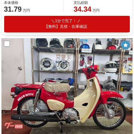
本体価格
支払総額
31.79
34.34
万円
万円
1分で完了！
【無料】見積・在庫確認