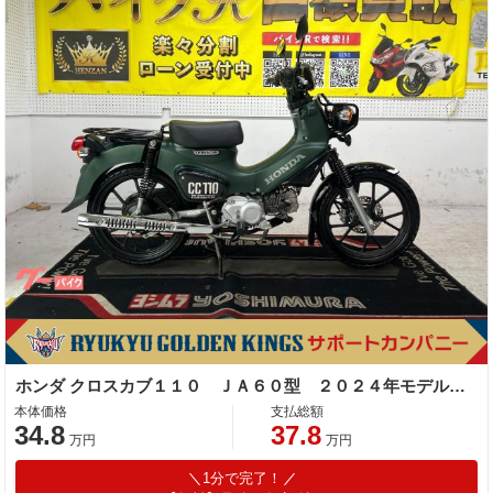
ホンダ クロスカブ１１０ ＪＡ６０型 ２０２４年モデル ＡＢＳ リアキャリア スペアキー センタースタンド
本体価格
支払総額
34.8
37.8
万円
万円
1分で完了！