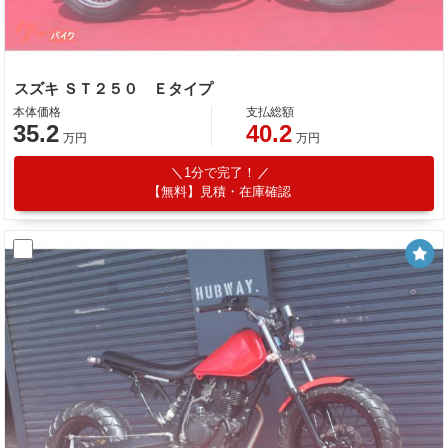
スズキ ＳＴ２５０ Ｅタイプ
本体価格
支払総額
35.2
40.2
万円
万円
1分で完了！
【無料】見積・在庫確認