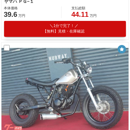
ヤマハ ＰＧ−１
本体価格
支払総額
39.6
44.11
万円
万円
1分で完了！
【無料】見積・在庫確認