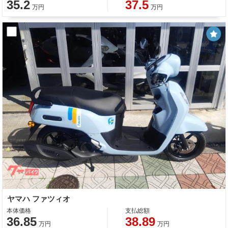
35.2
37.5
万円
万円
ヤマハ ファツィオ
本体価格
支払総額
36.85
38.89
万円
万円