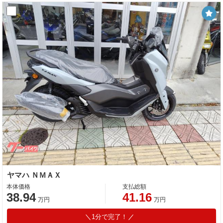
ヤマハ ＮＭＡＸ
本体価格
支払総額
38.94
41.16
万円
万円
1分で完了！