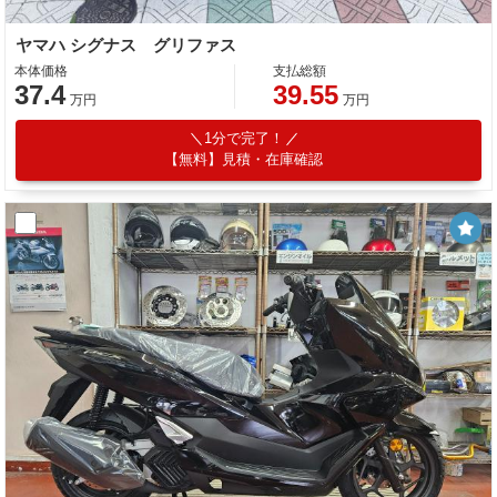
ヤマハ シグナス グリファス
本体価格
支払総額
37.4
39.55
万円
万円
1分で完了！
【無料】見積・在庫確認