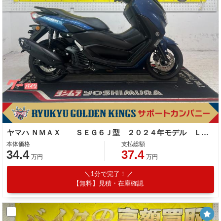
ヤマハ ＮＭＡＸ ＳＥＧ６Ｊ型 ２０２４年モデル ＬＥＤヘッドライト センタースタンド サイドスタンド
本体価格
支払総額
34.4
37.4
万円
万円
1分で完了！
【無料】見積・在庫確認