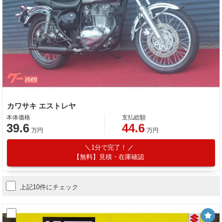
カワサキ エストレヤ
本体価格
支払総額
39.6
44.6
万円
万円
1分で完了！
【無料】見積・在庫確認
上記10件にチェック