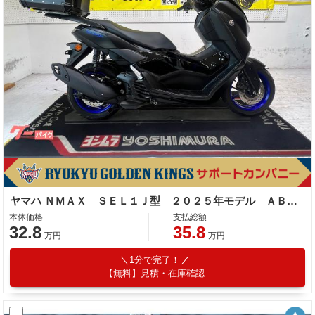
ヤマハ ＮＭＡＸ ＳＥＬ１Ｊ型 ２０２５年モデル ＡＢＳ キーレス リアキャリア リアＢＯＸ
本体価格
支払総額
32.8
35.8
万円
万円
1分で完了！
【無料】見積・在庫確認