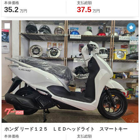
本体価格
支払総額
35.2
37.5
万円
万円
ホンダ リード１２５ ＬＥＤヘッドライト スマートキー
本体価格
支払総額