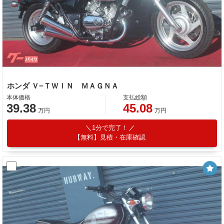
ホンダ Ｖ−ＴＷＩＮ ＭＡＧＮＡ
本体価格
支払総額
39.38
45.08
万円
万円
1分で完了！
【無料】見積・在庫確認