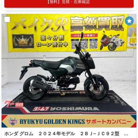
【無料】見積・在庫確認
ホンダ グロム ２０２４年モデル ２ＢＪ−ＪＣ９２型 ＡＢＳ スペアキー ＬＥＤヘッドライト ＬＥＤテールランプ