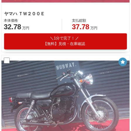
ヤマハ ＴＷ２００Ｅ
本体価格
支払総額
32.78
37.78
万円
万円
1分で完了！
【無料】見積・在庫確認