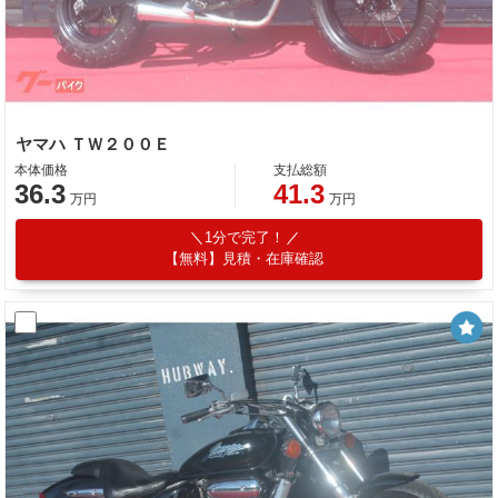
ヤマハ ＴＷ２００Ｅ
本体価格
支払総額
36.3
41.3
万円
万円
1分で完了！
【無料】見積・在庫確認