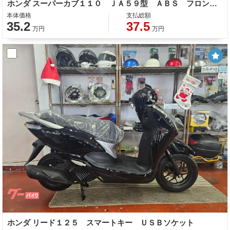
ホンダ スーパーカブ１１０ ＪＡ５９型 ＡＢＳ フロントディスクブレーキ 多機能メーター
本体価格
支払総額
35.2
37.5
万円
万円
ホンダ リード１２５ スマートキー ＵＳＢソケット