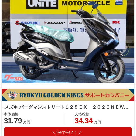
スズキ バーグマンストリート１２５ＥＸ ２０２６ＮＥＷカラー
本体価格
支払総額
31.79
34.34
万円
万円
1分で完了！