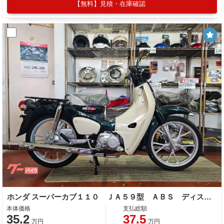
【無料】見積・在庫確認
ホンダ スーパーカブ１１０ ＪＡ５９型 ＡＢＳ ディスクブレーキ 多機能メーター
本体価格
支払総額
35.2
37.5
万円
万円