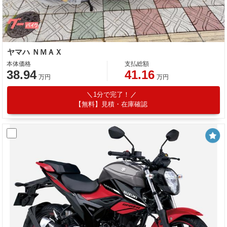
ヤマハ ＮＭＡＸ
本体価格
支払総額
38.94
41.16
万円
万円
1分で完了！
【無料】見積・在庫確認