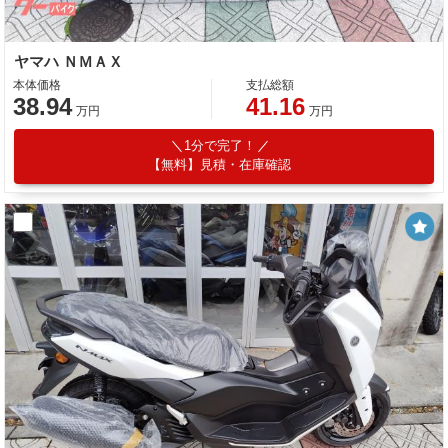
ヤマハ ＮＭＡＸ
本体価格
支払総額
38.94
41.16
万円
万円
1分で完了！
【無料】見積・在庫確認