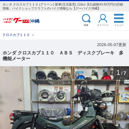
ホンダ クロスカブ１１０ (グリーン) 新車(注文販売) 110cc 支払総額43.55万円の詳細
情報。バイクショップクラフトのバイク情報なら【グーバイク沖縄】
検索
マイページ
メニュー
クロスカブ１１０
＞
2026-05-07更新
ホンダ クロスカブ１１０ ＡＢＳ ディスクブレーキ 多
機能メーター
1
/
7