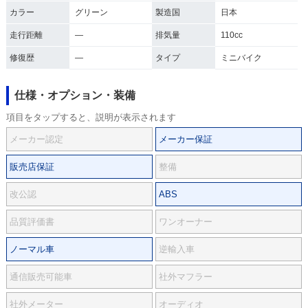
カラー
グリーン
製造国
日本
走行距離
―
排気量
110cc
修復歴
―
タイプ
ミニバイク
仕様・オプション・装備
項目をタップすると、説明が表示されます
メーカー認定
メーカー保証
販売店保証
整備
改公認
ABS
品質評価書
ワンオーナー
ノーマル車
逆輸入車
通信販売可能車
社外マフラー
社外メーター
オーディオ