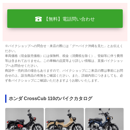
【無料】電話問い合わせ
※バイクショップへの問合せ・来店の際には「グーバイク沖縄を見た」とお伝えく
ださい。
車両価格（現金販売価格）には保険料、税金（消費税を除く）、登録等に伴う費用
等は含まれておりません。この車輌の品質等より詳しい情報は、直接バイクショッ
プへお問合せください。
商談中・売約済の場合もありますので、バイクショップにご来店の際は事前にお問
合せの上、該当商品の有無をご確認ください。また、詳細内容につきましても、必
ず各バイクショップにご確認いただきますようお願いいたします。
ホンダ CrossCub 110のバイクカタログ