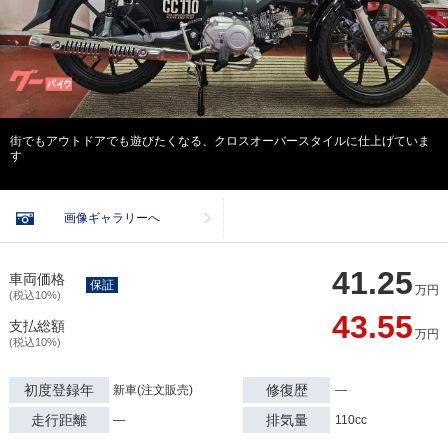
街でもアウトドアでも遊びたくなる、クロスオーバースタイルに仕上げていま
す
画像ギャラリーへ
41.25
車両価格
保証
万円
(税込10%)
43.55
支払総額
万円
(税込10%)
初度登録年
修復歴
新車(注文販売)
―
走行距離
排気量
―
110cc