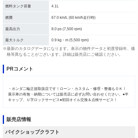
燃料タンク容量
4.1L
燃費
67.0 km/L (60 km/h走行時)
最高出力
8.0 ps (7,500 rpm)
最大トルク
0.9 kg・m (5,500 rpm)
※最新のカタログデータになります。表示の物件データと初度登録年、価
格等異なることがございます。詳細は販売店にご確認ください。
PRコメント
・ホンダ二輪正規取扱店です！ローン・カスタム・修理・整備もＯＫ！
展示車の有無・納期については販売店に必ずお問い合わせください。●半
キャップ、Ｕ字ロックサービス●初回オイル交換＆点検サービス！
販売店情報
バイクショップクラフト