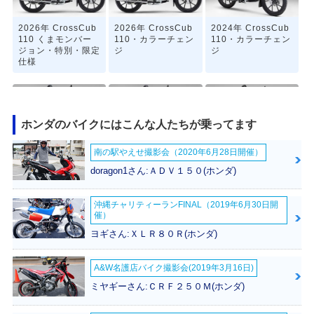
2026年 CrossCub
2026年 CrossCub
2024年 CrossCub
110 くまモンバー
110・カラーチェン
110・カラーチェン
ジョン・特別・限定
ジ
ジ
仕様
ホンダのバイクにはこんな人たちが乗ってます
南の駅やえせ撮影会（2020年6月28日開催）
2022年 CrossCub
2022年 CrossCub
2021年 CrossCub
doragon1さん:ＡＤＶ１５０(ホンダ)
110 くまモンバー
110・マイナーチェ
110・特別・限定仕
ジョン・特別・限定
ンジ
様
仕様
沖縄チャリティーランFINAL（2019年6月30日開
催）
ヨギさん:ＸＬＲ８０Ｒ(ホンダ)
A&W名護店バイク撮影会(2019年3月16日)
ミヤギーさん:ＣＲＦ２５０Ｍ(ホンダ)
2020年 CrossCub
2020年 CrossCub
2019年 CrossCub