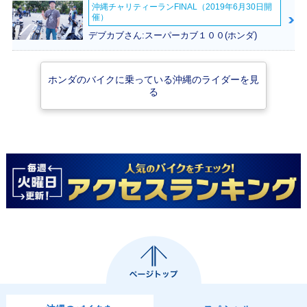
110 くまモンバー
110・マイナーチェ
110・カラーチェン
沖縄チャリティーランFINAL（2019年6月30日開
ジョン・特別・限定
ンジ
ジ
催）
仕様
デブカブさん:スーパーカブ１００(ホンダ)
ホンダのバイクに乗っている沖縄のライダーを見
る
2019年 CrossCub
2018年 CrossCub
2017年 CrossCub
110 くまモンバー
110・フルモデルチ
110
ジョン・特別・限定
ェンジ
仕様
2014年 CROSS C
2013年 CROSS C
ub・カラーチェン
ub・新登場
ジ