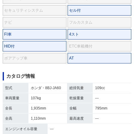
セキュリティシステム
セル付
ナビ
フルカスタム
FI車
4スト
HID付
ETC車載機付
ボアアップ車
AT
カタログ情報
型式
ホンダ・8BJ-JA60
総排気量
109cc
車両重量
107kg
乾燥重量
―
全長
1,935mm
全幅
795mm
全高
1,110mm
最高速度
―
エンジンオイル容量
―