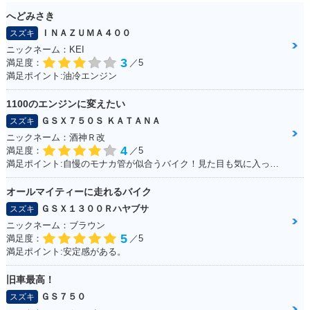
へどみさき
ＩＮＡＺＵＭＡ４００
スズキ
ニックネーム：KEI
3
満足度：
／5
満足ポイント:油冷エンジン
1100のエンジンに変えたい
ＧＳＸ７５０Ｓ ＫＡＴＡＮＡ
スズキ
ニックネーム：酒神Ｒ改
4
満足度：
／5
満足ポイント:自慢のモナカ管が似合うバイク！見た目も気に入っています！
オールマイティーに走れるバイク
ＧＳＸ１３００Ｒハヤブサ
スズキ
ニックネーム：ブラウン
5
満足度：
／5
満足ポイント:安定感がある。
旧車最高！
ＧＳ７５０
スズキ