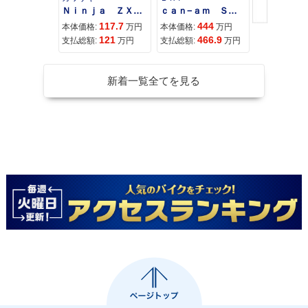
Ｎｉｎｊａ ＺＸ−４Ｒ ＳＥ
ｃａｎ−ａｍ ＳＰＹＤＥＲ ＲＴ ＬＩＭＩＴＥＤ
117.7
444
68
本体価格:
万円
本体価格:
万円
本体価格:
121
466.9
71
支払総額:
万円
支払総額:
万円
支払総額:
新着一覧全てを見る