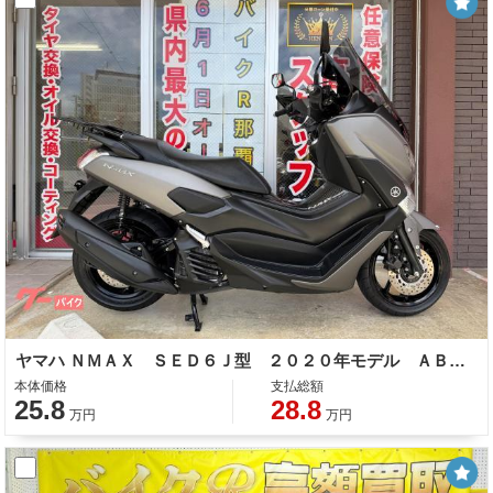
ヤマハ ＮＭＡＸ ＳＥＤ６Ｊ型 ２０２０年モデル ＡＢＳ 社外スクリーン ナックルガード リアキャリア インナーガード
本体価格
支払総額
25.8
28.8
万円
万円