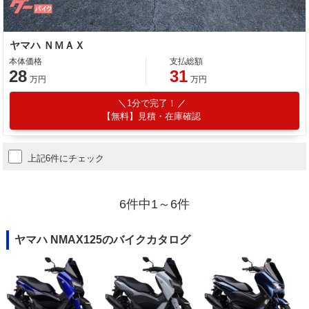
ヤマハ ＮＭＡＸ
本体価格
支払総額
28
31
万円
万円
1分で完了！
【無料】見積・在庫確認
上記6件にチェック
6件中1～6件
ヤマハ NMAX125のバイクカタログ