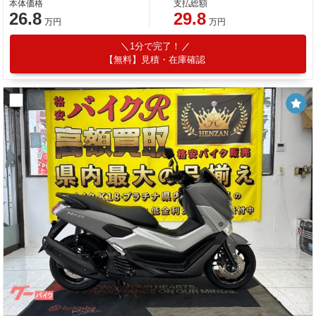
本体価格
支払総額
26.8
29.8
万円
万円
1分で完了！
【無料】見積・在庫確認