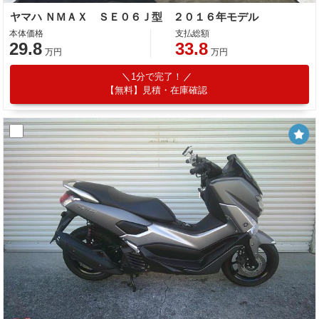
ヤマハ ＮＭＡＸ ＳＥ０６Ｊ型 ２０１６年モデル
本体価格
支払総額
29.8
33.8
万円
万円
1分で完了！
【無料】見積・在庫確認