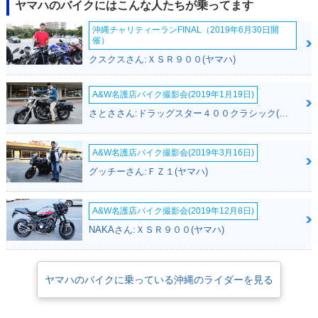
ヤマハのバイクにはこんな人たちが乗ってます
沖縄チャリティーランFINAL（2019年6月30日開
催）
クスクスさん:ＸＳＲ９００(ヤマハ)
2017年 NMAX AB
2016年 NMAX・新
A&W名護店バイク撮影会(2019年1月19日)
S・マイナーチェン
登場
さとささん:ドラッグスター４００クラシック(ヤマハ)
ジ
A&W名護店バイク撮影会(2019年3月16日)
グッチーさん:ＦＺ１(ヤマハ)
A&W名護店バイク撮影会(2019年12月8日)
NAKAさん:ＸＳＲ９００(ヤマハ)
ヤマハのバイクに乗っている沖縄のライダーを見る