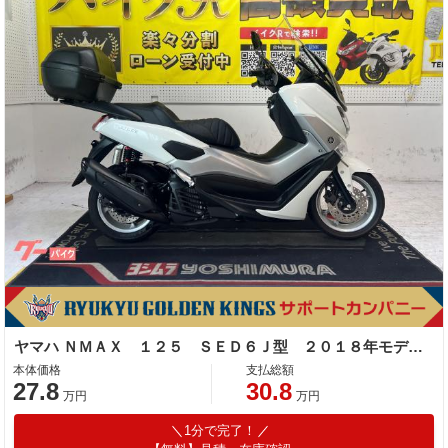
ヤマハ ＮＭＡＸ １２５ ＳＥＤ６Ｊ型 ２０１８年モデル ＡＢＳ 社外マルチバ−・ナックルガード・リアボックス・ＧＰヒーター
本体価格
支払総額
27.8
30.8
万円
万円
1分で完了！