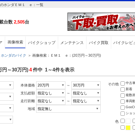
円のホンダＥＭ１ ｅ：一覧
載台数
2,505
台
画像検索
ア
バイクショップ
メンテナンス
バイク買取
バイクレビ
ホンダのバイク
＞
画像検索：ＥＭ１ ｅ：(20万円～30万円)
円～30万円)
4
件中 1～4件を表示
中古
その他
本体価格
～
新着
支払総額
～
複数
走行距離
～
車両
Goo
地域
ショ
色