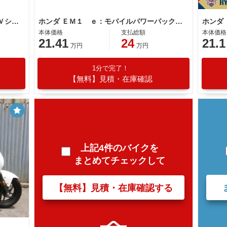
ホンダ ＥＭ１ ｅ：ＮＥＷモデル ＥＶシステム
ホンダ ＥＭ１ ｅ：モバイルパワーパック：ｅ・パワーパックチャージャー：ｅセット付 フロントディスクブレーキ
ホンダ
本体価格
支払総額
本体価格
21.41
24
21.1
万円
万円
1分で完了！
【無料】見積・在庫確認
上記4件のバイクを
まとめてチェックして
【無料】見積・在庫確認する