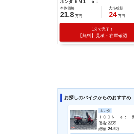
ホンダ ＥＭ１ ｅ：
本体価格
支払総額
21.8
24
万円
万円
1分で完了！
【無料】見積・在庫確認
お探しのバイクからのおすすめ
ホンダ
価格:
22
万
総額:
24.5
万