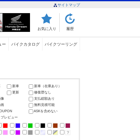
サイトマップ
お気に入り
履歴
ュー
バイクカタログ
バイクツーリング
車
新車
新車（在庫あり）
更新
修復歴なし
画像
支払総額あり
動画
無料見積可能
COUPON
ASKを含めない
ップレビュー