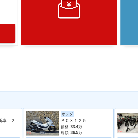
ホンダ
ＩＣＯＮ ｅ： 新車 ２０２６年モデル キャンディラスターレッド ＥＶバイク 電気バイク コンビニフック ＵＳＢ標準装備
ＰＣＸ１２５
価格:
33.4
万
総額:
36.5
万