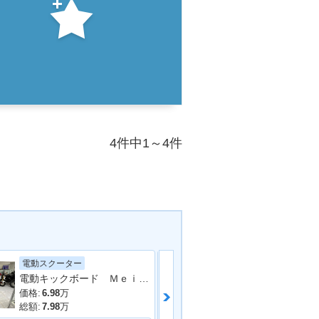
4件中1～4件
電動スクーター
ホンダ
電動キックボード ＭｅｉｓｔｅｒＦ 免許不要 公道走行可能
ＣＵＶ ｅ：
価格:
6.98
万
価格:
52.8
万
総額:
7.98
万
総額:
55
万