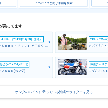
索
このバイクと同じ車種を検索
が乗ってます
INAL（2019年6月30日開催）
OKI GROM
マサさん:ＣＢ４００Ｓｕｐｅｒ Ｆｏｕｒ ＶＴＥＣ ＳＰＥＣ２(ホンダ)
カズアキさん:
会(2019年4月20日)
沖縄チャリティ
２５０Ｒ(ホンダ)
ヨギさん:ＸＬ
ホンダのバイクに乗っている沖縄のライダーを見る