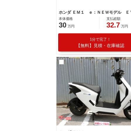
本体価格
支払総額
30
32.7
万円
万円
1分で完了！
【無料】見積・在庫確認