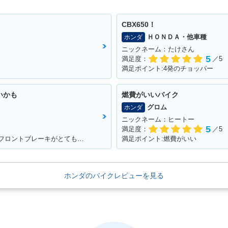
CBX650！
ＨＯＮＤＡ・他車種
ホンダ
ニックネーム：たけさん
5
満足度：
／5
満足ポイント:4発のチョッパー
いかも
燃費がいいバイク
グロム
ホンダ
ニックネーム：ヒートー
5
満足度：
／5
満足ポイント:足つきがとても良いです。 フロントブレーキがとてもよく効くため安心感があります。 アメリカンタイプと言われるだけあって、巡航速度に乗ると安定性が比較的良いです。
満足ポイント:燃費がいい
ホンダのバイクレビューを見る