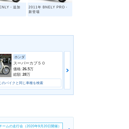
BENLY・追加
2011年 BNELY PRO・
新登場
スズキ
ホンダ
スーパーカブ５０
価格:
11.8
万
価格:
26.5
万
総額:
14.8
万
総額:
28
万
このバイクと同じ車種を検索
このバイクと同じ車種を検索
erチームの走行会（2020年9月20日開催）