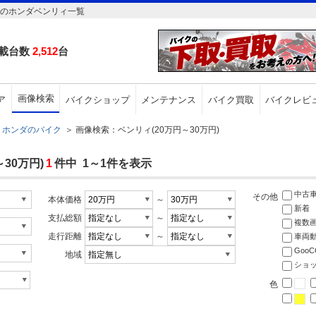
円のホンダベンリィ一覧
載台数
2,512
台
画像検索
ア
バイクショップ
メンテナンス
バイク買取
バイクレビ
ホンダのバイク
＞
画像検索：ベンリィ(20万円～30万円)
30万円)
1
件中 1～1件を表示
中古
その他
本体価格
～
新着
支払総額
～
複数
走行距離
～
車両
Goo
地域
ショ
色