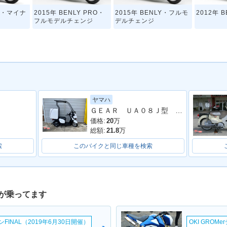
LY・マイナ
2015年 BENLY PRO・
2015年 BENLY・フルモ
2012年 
フルモデルチェンジ
デルチェンジ
ヤマハ
ＧＥＡＲ ＵＡ０８Ｊ型 パーキングスタンド ルーフ付 リヤＢＯＸ付
価格:
20
万
総額:
21.8
万
索
このバイクと同じ車種を検索
が乗ってます
INAL（2019年6月30日開催）
OKI GROM