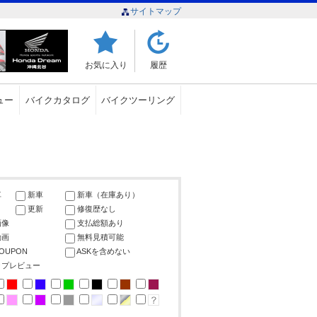
サイトマップ
お気に入り
履歴
ュー
バイクカタログ
バイクツーリング
車
新車
新車（在庫あり）
更新
修復歴なし
画像
支払総額あり
動画
無料見積可能
COUPON
ASKを含めない
ップレビュー