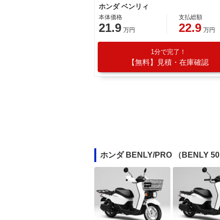
ホンダ ベンリィ
本体価格
支払総額
21.9
22.9
万円
万円
1分で完了！
【無料】見積・在庫確認
ホンダ BENLY/PRO （BENLY