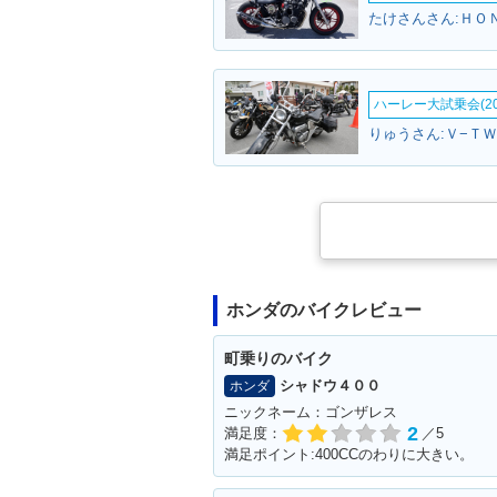
たけさんさん:ＨＯ
ハーレー大試乗会(20
りゅうさん:Ｖ−ＴＷ
ホンダのバイクレビュー
町乗りのバイク
シャドウ４００
ホンダ
ニックネーム：ゴンザレス
2
満足度：
／5
満足ポイント:400CCのわりに大きい。