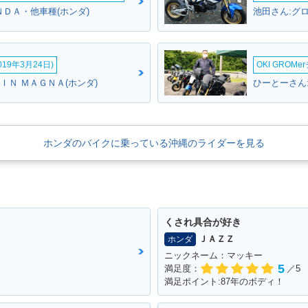
ＮＤＡ・他車種(ホンダ)
池田さん:グロ
19年3月24日)
OKI GROM
ＩＮ ＭＡＧＮＡ(ホンダ)
ひーとーさん:
ホンダのバイクに乗っている沖縄のライダーを見る
くされ具合が好き
ＪＡＺＺ
ホンダ
ニックネーム：マッキー
5
満足度：
／5
満足ポイント:87年のボディ！