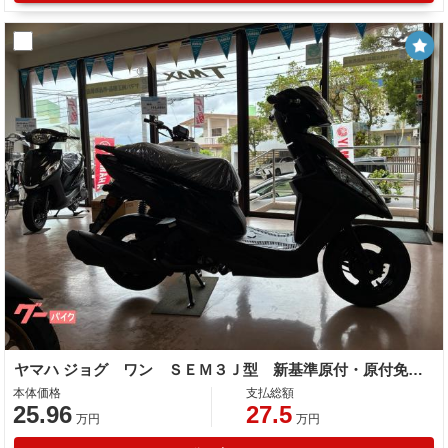
ヤマハ ジョグ ワン ＳＥＭ３Ｊ型 新基準原付・原付免許運転可
本体価格
支払総額
25.96
27.5
万円
万円