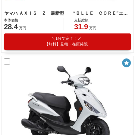
ヤマハ ＡＸＩＳ Ｚ 最新型 “ＢＬＵＥ ＣＯＲＥ”エンジン スマートモータージェネレーター 前後連動ブレーキ
本体価格
支払総額
28.4
31.9
万円
万円
1分で完了！
【無料】見積・在庫確認