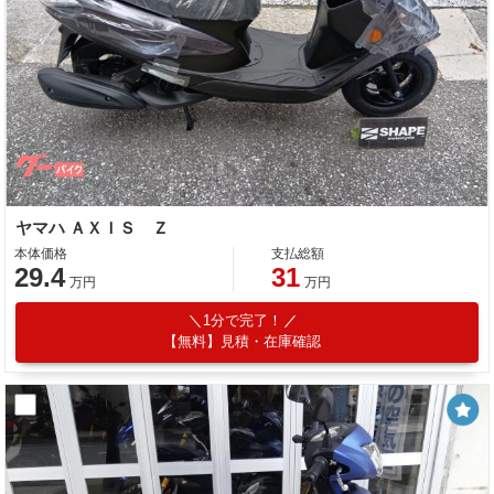
ヤマハ ＡＸＩＳ Ｚ
本体価格
支払総額
29.4
31
万円
万円
1分で完了！
【無料】見積・在庫確認