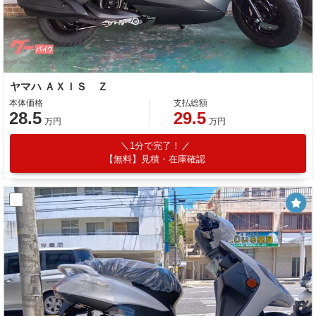
ヤマハ ＡＸＩＳ Ｚ
本体価格
支払総額
28.5
29.5
万円
万円
1分で完了！
【無料】見積・在庫確認