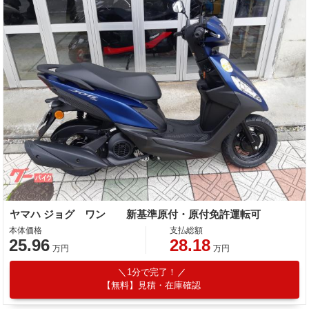
ヤマハ ジョグ ワン 新基準原付・原付免許運転可
本体価格
支払総額
25.96
28.18
万円
万円
1分で完了！
【無料】見積・在庫確認