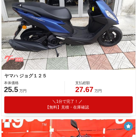
ヤマハ ジョグ１２５
本体価格
支払総額
25.5
27.67
万円
万円
1分で完了！
【無料】見積・在庫確認