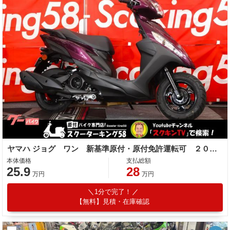
ヤマハ ジョグ ワン 新基準原付・原付免許運転可 ２０２６最新モデル
本体価格
支払総額
25.9
28
万円
万円
1分で完了！
【無料】見積・在庫確認