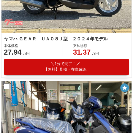
ヤマハ ＧＥＡＲ ＵＡ０８Ｊ型 ２０２４年モデル
本体価格
支払総額
27.94
31.37
万円
万円
1分で完了！
【無料】見積・在庫確認