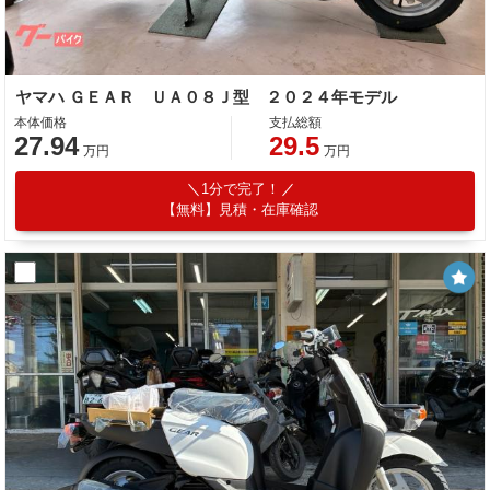
ヤマハ ＧＥＡＲ ＵＡ０８Ｊ型 ２０２４年モデル
本体価格
支払総額
27.94
29.5
万円
万円
1分で完了！
【無料】見積・在庫確認