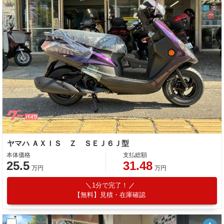
ヤマハ ＡＸＩＳ Ｚ ＳＥＪ６Ｊ型
本体価格
支払総額
25.5
31.48
万円
万円
1分で完了！
【無料】見積・在庫確認