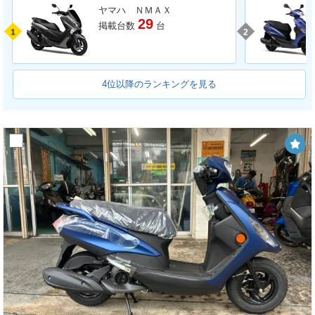
ヤマハ ＮＭＡＸ
29
掲載台数
台
1
2
4位以降のランキングを見る