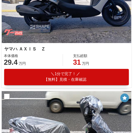
ヤマハ ＡＸＩＳ Ｚ
本体価格
支払総額
29.4
31
万円
万円
1分で完了！
【無料】見積・在庫確認