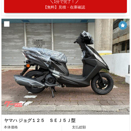
1分で完了！
【無料】見積・在庫確認
ヤマハ ジョグ１２５ ＳＥＪ５Ｊ型
本体価格
支払総額