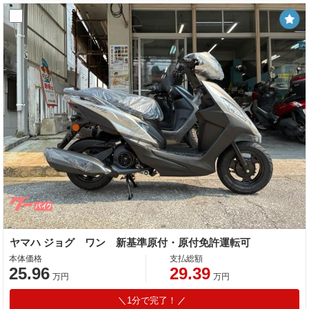
ヤマハ ジョグ ワン 新基準原付・原付免許運転可
本体価格
支払総額
25.96
29.39
万円
万円
1分で完了！