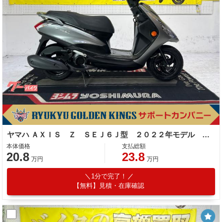
ヤマハ ＡＸＩＳ Ｚ ＳＥＪ６Ｊ型 ２０２２年モデル サイドスタンド センタースタンド スペアキー
本体価格
支払総額
20.8
23.8
万円
万円
1分で完了！
【無料】見積・在庫確認