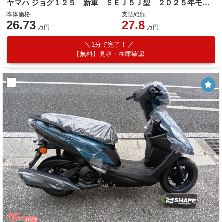
ヤマハ ジョグ１２５ 新車 ＳＥＪ５Ｊ型 ２０２５年モデル ブルーコアエンジン
本体価格
支払総額
26.73
27.8
万円
万円
1分で完了！
【無料】見積・在庫確認