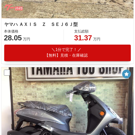
ヤマハ ＡＸＩＳ Ｚ ＳＥＪ６Ｊ型
本体価格
支払総額
28.05
31.37
万円
万円
1分で完了！
【無料】見積・在庫確認