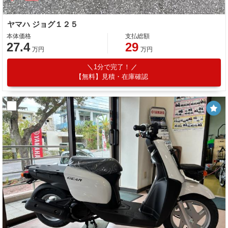
ヤマハ ジョグ１２５
本体価格
支払総額
27.4
29
万円
万円
1分で完了！
【無料】見積・在庫確認