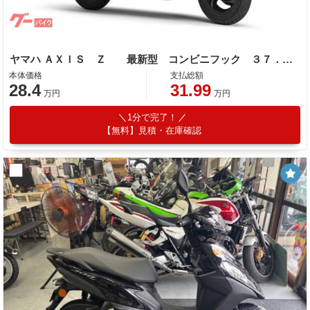
ヤマハ ＡＸＩＳ Ｚ 最新型 コンビニフック ３７．５Ｌシート下トランク ロングシート
本体価格
支払総額
28.4
31.99
万円
万円
1分で完了！
【無料】見積・在庫確認