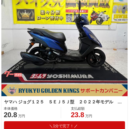
ヤマハ ジョグ１２５ ＳＥＪ５Ｊ型 ２０２２年モデル センタースタンド サイドスタンド
本体価格
支払総額
20.8
23.8
万円
万円
1分で完了！