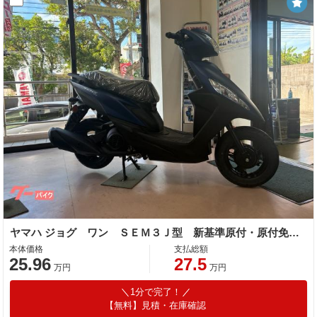
ヤマハ ジョグ ワン ＳＥＭ３Ｊ型 新基準原付・原付免許運転可
本体価格
支払総額
25.96
27.5
万円
万円
1分で完了！
【無料】見積・在庫確認