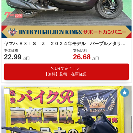
ヤマハ ＡＸＩＳ Ｚ ２０２４年モデル パープルメタリック１
本体価格
支払総額
22.99
26.68
万円
万円
1分で完了！
【無料】見積・在庫確認