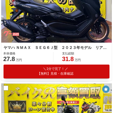
ヤマハ ＮＭＡＸ ＳＥＧ６Ｊ型 ２０２３年モデル リアキャリア
本体価格
支払総額
27.8
31.8
万円
万円
1分で完了！
【無料】見積・在庫確認