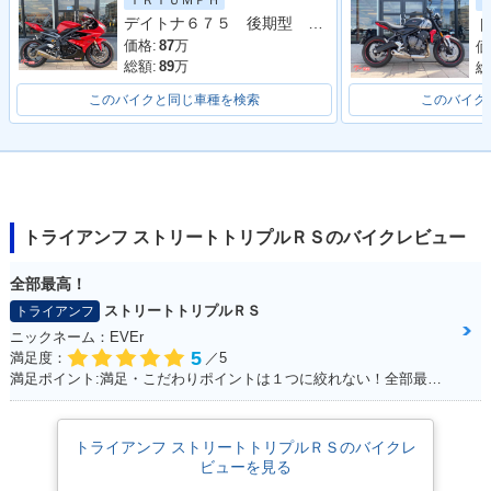
ＴＲＩＵＭＰＨ
e765 RS・マイナー
e765 RS
e765 RS
デイトナ６７５ 後期型 ＡＲＲＯＷマフラー フェンダーレス オーリンズＲショック
ト
チェンジ
価格:
87
万
価
総額:
89
万
総
このバイクと同じ車種を検索
このバイク
2017年 Street Tripl
e765 RS・新登場
トライアンフ ストリートトリプルＲＳのバイクレビュー
全部最高！
ストリートトリプルＲＳ
トライアンフ
ニックネーム：EVEr
5
満足度：
／5
満足ポイント:満足・こだわりポイントは１つに絞れない！全部最高！！
トライアンフ ストリートトリプルＲＳのバイクレ
ビューを見る