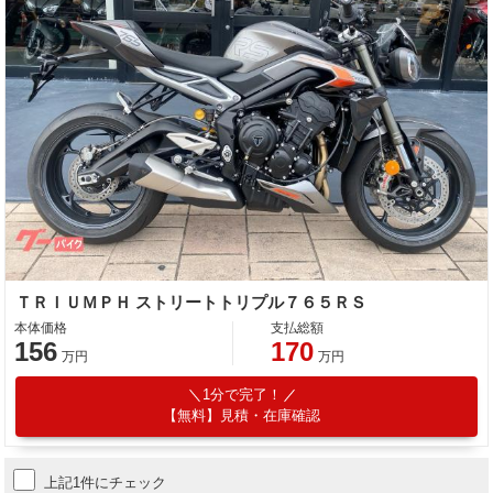
ＴＲＩＵＭＰＨ ストリートトリプル７６５ＲＳ
本体価格
支払総額
156
170
万円
万円
1分で完了！
【無料】見積・在庫確認
上記1件にチェック