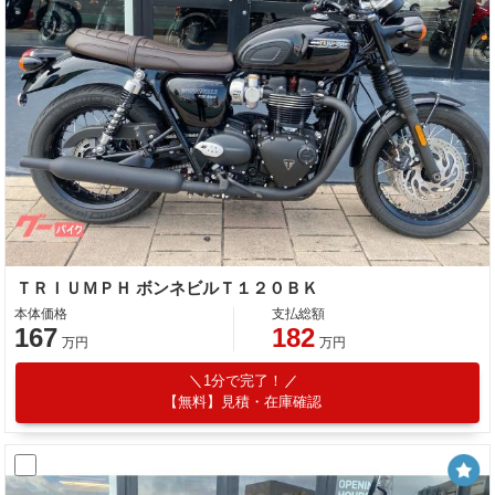
ＴＲＩＵＭＰＨ ボンネビルＴ１２０ＢＫ
本体価格
支払総額
167
182
万円
万円
1分で完了！
【無料】見積・在庫確認