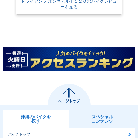
ジ
ナーチェンジ
ンジ
トライアンフ ボンネビルＴ１２０のバイクレビュ
ーを見る
2018年 Bonneville
2016年 Bonneville
2016年 Bonneville
T120・カラーチェン
T120 BLACK・追加
T120・新登場
ジ
沖縄のバイクを
スペシャル
探す
コンテンツ
バイクトップ