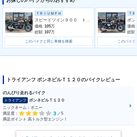
お探しのバイクからのおすすめ
2025年 Bonneville
2024年 Bonneville
2024年 Bonneville
ＴＲＩＵＭＰＨ
ＴＲ
T120・カラーチェン
T120 Stealth Editio
T120 BLACK Stealt
スピードツイン９００ トライアンフ認定中古車 ワンオーナー エンジンガード ２ライディングモード
ジ
n・特別・限定仕様
h Edition・特別・限
定仕様
価格:
105
万
価格:
総額:
107
万
総額:
このバイクと同じ車種を検索
このバイク
2024年 Bonneville
2024年 Bonneville
2023年 Bonneville
T120 BLACK・カラ
T120・カラーチェン
T120 BLACK・カラ
トライアンフ ボンネビルＴ１２０のバイクレビュー
ーチェンジ
ジ
ーチェンジ
のんびり走れるバイク
ボンネビルＴ１２０
トライアンフ
ニックネーム：ボニー
3
満足度：
／5
満足ポイント:高トルク型エンジン！
2023年 Bonneville
2021年 Bonneville
2021年 Bonneville
T120・カラーチェン
T120 BLACK・マイ
T120・マイナーチェ