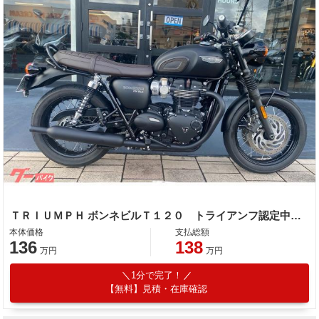
ＴＲＩＵＭＰＨ ボンネビルＴ１２０ トライアンフ認定中古車 ワンオーナー タンデムグラブバー
本体価格
支払総額
136
138
万円
万円
1分で完了！
【無料】見積・在庫確認