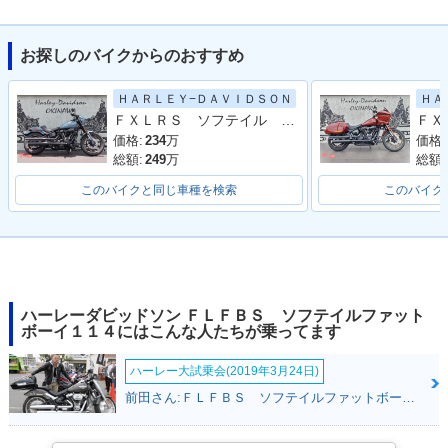
お探しのバイクからのおすすめ
ＨＡＲＬＥＹ−ＤＡＶＩＤＳＯＮ
ＨＡ
2018年 FLFBS ANV
2018年 FLFBS Soft
ＦＸＬＲＳ ソフテイル ローライダーＳ／ローダウン車／ＬＥＤ／ＡＢＳ／試乗可能
Softail Fatboy 114
ail Fatboy 114・新
Anniversary・特
登場
価格:
234
万
価格:
別・限定仕様
総額:
249
万
総額:
このバイクと同じ車種を検索
このバイク
ハーレーダビッドソン ＦＬＦＢＳ ソフテイルファット
ボーイ１１４にはこんな人たちが乗ってます
ハーレー大試乗会(2019年3月24日)
前田さん:ＦＬＦＢＳ ソフテイルファットボーイ１１４(ハーレーダビッドソン)