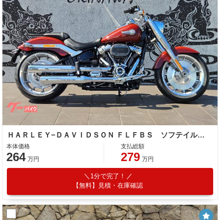
ＨＡＲＬＥＹ−ＤＡＶＩＤＳＯＮ ＦＬＦＢＳ ソフテイルファットボーイ１１４
本体価格
支払総額
264
279
万円
万円
1分で完了！
【無料】見積・在庫確認