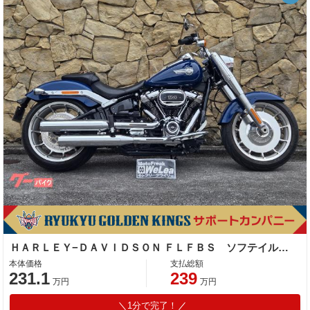
ＨＡＲＬＥＹ−ＤＡＶＩＤＳＯＮ ＦＬＦＢＳ ソフテイルファットボーイ１１４
本体価格
支払総額
231.1
239
万円
万円
1分で完了！