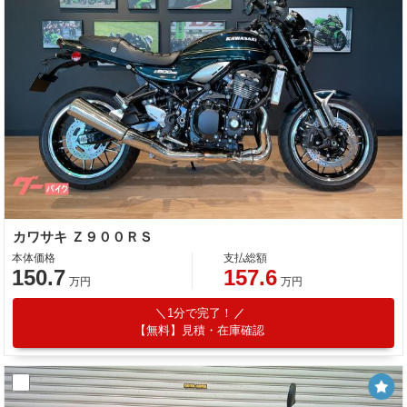
カワサキ Ｚ９００ＲＳ
本体価格
支払総額
150.7
157.6
万円
万円
1分で完了！
【無料】見積・在庫確認