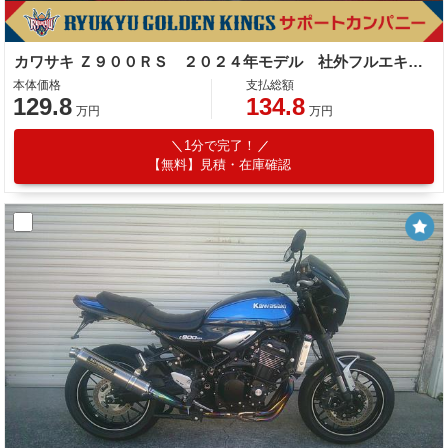
カワサキ Ｚ９００ＲＳ ２０２４年モデル 社外フルエキマフラー フェンダーレス ラジエーターカバー タンデムバー シート カスタム多数
本体価格
支払総額
129.8
134.8
万円
万円
1分で完了！
【無料】見積・在庫確認