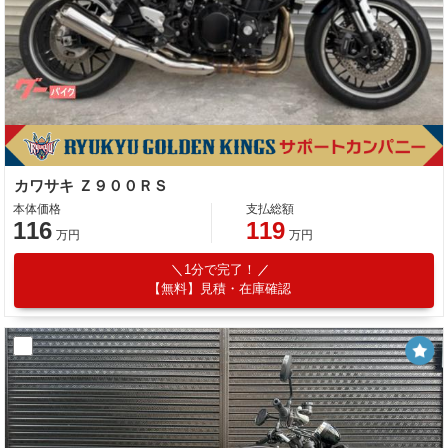
カワサキ Ｚ９００ＲＳ
本体価格
支払総額
116
119
万円
万円
1分で完了！
【無料】見積・在庫確認