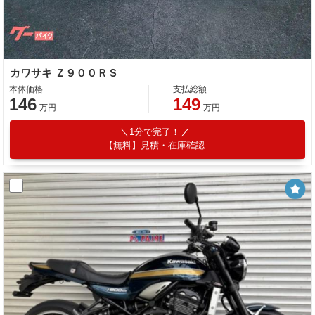
カワサキ Ｚ９００ＲＳ
本体価格
支払総額
146
149
万円
万円
1分で完了！
【無料】見積・在庫確認