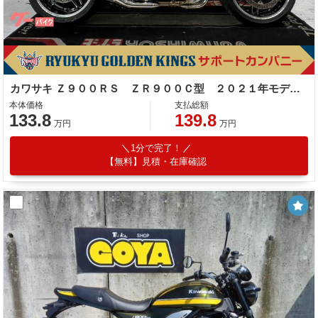
カワサキ Ｚ９００ＲＳ ＺＲ９００Ｃ型 ２０２１年モデル 社外ハンドル ＥＴＣ２．０ フェンダーレス
本体価格
支払総額
133.8
139.8
万円
万円
1分で完了！
【無料】見積・在庫確認