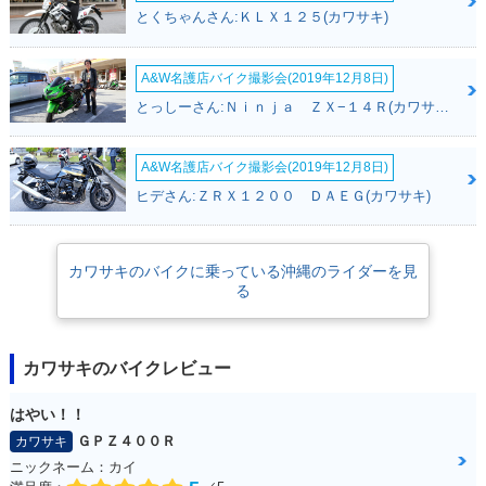
2022年 Z900RS・
2021年 Z900RS・
2020年 Z900RS・
とくちゃんさん:ＫＬＸ１２５(カワサキ)
カラーチェンジ
カラーチェンジ
カラーチェンジ
A&W名護店バイク撮影会(2019年12月8日)
とっしーさん:Ｎｉｎｊａ ＺＸ−１４Ｒ(カワサキ)
A&W名護店バイク撮影会(2019年12月8日)
2019年 Z900RS
2018年 Z900RS・
ヒデさん:ＺＲＸ１２００ ＤＡＥＧ(カワサキ)
新登場
カワサキのバイクに乗っている沖縄のライダーを見
る
カワサキのバイクレビュー
はやい！！
ＧＰＺ４００Ｒ
カワサキ
ニックネーム：カイ