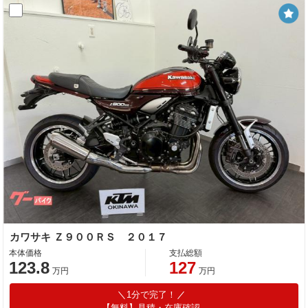
カワサキ Ｚ９００ＲＳ ２０１７
本体価格
支払総額
123.8
127
万円
万円
1分で完了！
【無料】見積・在庫確認