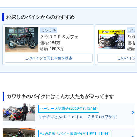
お探しのバイクからのおすすめ
2025年 Z900RS・
2025年 Z900RS・
2024年 Z900RS Ye
カワ
カワサキ
カラーチェンジ
カラーチェンジ
llow Ball Edition・
Ｚ９００ＲＳカフェ
特別・限定仕様
価格:
価格:
154
万
総額:
総額:
160.3
万
このバイクと同じ車種を検索
このバイク
2024年 Z900RS・
2023年 Z900RS・
2022年 Z900RS 50
カラーチェンジ
マイナーチェンジ
th Anniversary・特
別・限定仕様
カワサキのバイクにはこんな人たちが乗ってます
ハーレー大試乗会(2019年3月24日)
キナチンさん:Ｎｉｎｊａ ２５０(カワサキ)
A&W名護店バイク撮影会(2019年1月19日)