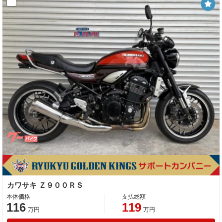
カワサキ Ｚ９００ＲＳ
本体価格
支払総額
116
119
万円
万円