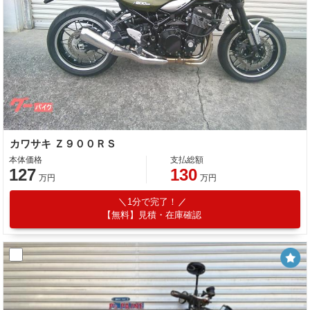
カワサキ Ｚ９００ＲＳ
本体価格
支払総額
127
130
万円
万円
1分で完了！
【無料】見積・在庫確認