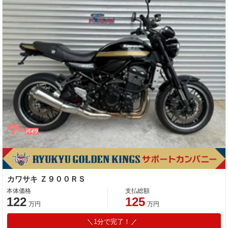
カワサキ Ｚ９００ＲＳ
本体価格
支払総額
122
125
万円
万円
1分で完了！