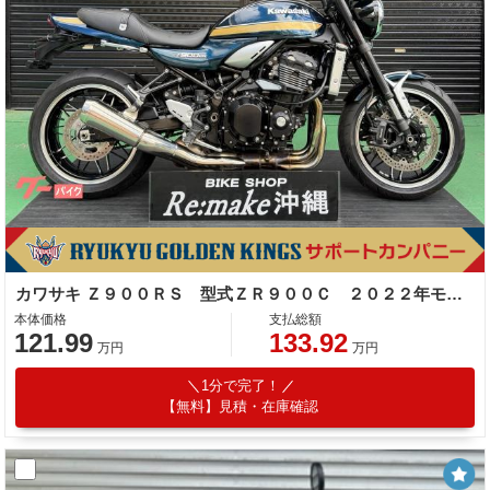
カワサキ Ｚ９００ＲＳ 型式ＺＲ９００Ｃ ２０２２年モデル エンジンスライダー キャンディートーンブルー
本体価格
支払総額
121.99
133.92
万円
万円
1分で完了！
【無料】見積・在庫確認