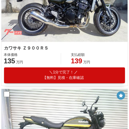
カワサキ Ｚ９００ＲＳ
本体価格
支払総額
135
139
万円
万円
1分で完了！
【無料】見積・在庫確認