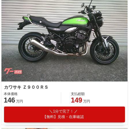
カワサキ Ｚ９００ＲＳ
本体価格
支払総額
146
149
万円
万円
1分で完了！
【無料】見積・在庫確認