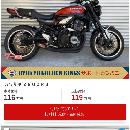
カワサキ Ｚ９００ＲＳ
本体価格
支払総額
116
119
万円
万円
1分で完了！
【無料】見積・在庫確認