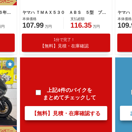
ヤマハ ＴＭＡＸ５３０ＡＢＳ ２０１６年モデル ＳＪ１２Ｊ ２０１６年モデル アクラポビッチマフラー フェンダーレス バックレスト
ヤマハ ＴＭＡＸ５３０ ＡＢＳ ５型 プロドラッグサイレンサー ワンオフエキパイ フェンダーレス ショートスクリーン バーハン
本体価格
支払総額
本体価格
107.99
116.35
109.
万円
万円
万円
1分で完了！
【無料】見積・在庫確認
上記4件のバイクを
まとめてチェックして
【無料】見積・在庫確認する