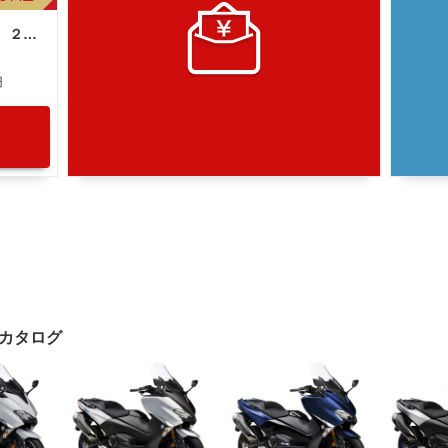
ヤマハ ＴＭＡＸ５３０ ＳＪ１２Ｊ型 ２０１５年モデル ＥＴＣ ブレンボ Ｒサスオーリンズ 駆動系マロッシ 社外ハンドル その他改造多数
円
イクカタログ