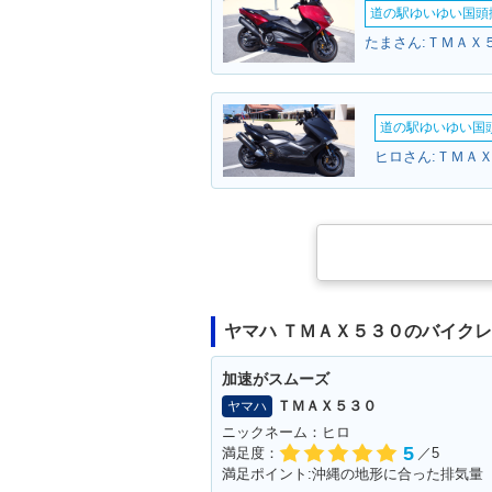
道の駅ゆいゆい国頭撮
たまさん:ＴＭＡＸ５
道の駅ゆいゆい国頭
ヒロさん:ＴＭＡＸ
ヤマハ ＴＭＡＸ５３０のバイク
加速がスムーズ
ＴＭＡＸ５３０
ヤマハ
ニックネーム：ヒロ
5
満足度：
／5
満足ポイント:沖縄の地形に合った排気量