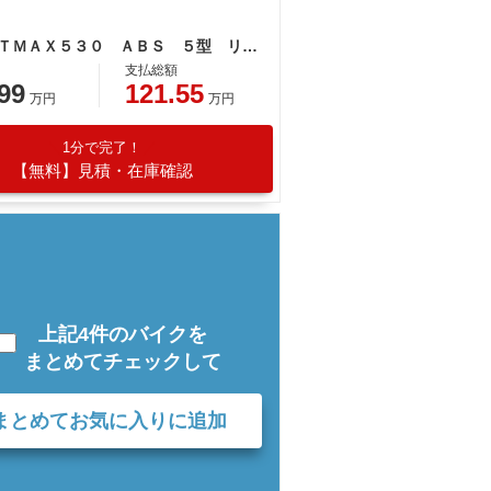
ヤマハ ＴＭＡＸ５３０ ＡＢＳ ５型 リゾマハンドルライザー アクラポヴィッチマフラー フェンダーレス ショートスクリーン
支払総額
99
121.55
万円
万円
1分で完了！
【無料】見積・在庫確認
上記4件のバイクを
まとめてチェックして
まとめてお気に入りに追加