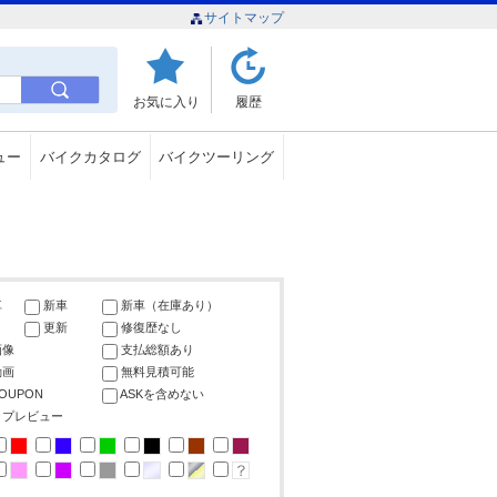
サイトマップ
お気に入り
履歴
ュー
バイクカタログ
バイクツーリング
車
新車
新車（在庫あり）
更新
修復歴なし
画像
支払総額あり
動画
無料見積可能
COUPON
ASKを含めない
ップレビュー