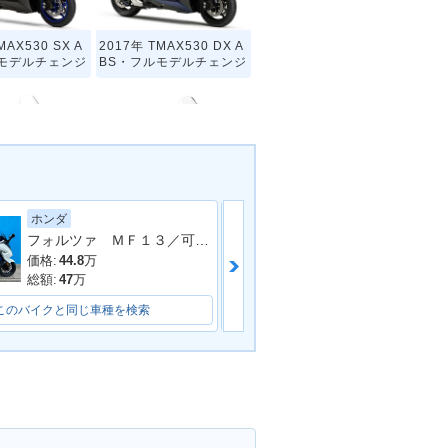
MAX530 SX A
2017年 TMAX530 DX A
ルモデルチェンジ
BS・フルモデルチェンジ
ホンダ
ヤマハ
MAX530 ABS
2014年 TMAX530 ABS
フォルツァ ＭＦ１３／可動式スクリーン／フルＬＥＤ／ＥＴＣ付き／グリップヒーター
 MAX・追加
BLACK MAX
価格:
44.8
万
価格:
73.7
万
総額:
47
万
総額:
75.5
万
このバイクと同じ車種を検索
このバイクと同じ車種を検索
TMAX530・新登