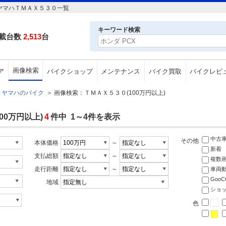
ヤマハＴＭＡＸ５３０一覧
キーワード検索
載台数
2,513
台
画像検索
ア
バイクショップ
メンテナンス
バイク買取
バイクレビ
ヤマハのバイク
＞
画像検索：ＴＭＡＸ５３０(100万円以上)
0万円以上)
4
件中 1～4件を表示
中古
その他
本体価格
～
新着
支払総額
～
複数
走行距離
～
車両
Goo
地域
ショ
色