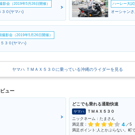
影会（2019年5月26日開催）
ハーレー大試乗
３０(ヤマハ)
オーシャンさ
撮影会（2019年5月26日開催）
５３０(ヤマハ)
ヤマハ ＴＭＡＸ５３０に乗っている沖縄のライダーを見る
レビュー
どこでも乗れる通勤快速
ＴＭＡＸ５３０
ヤマハ
ニックネーム：たまさん
4
満足度：
／5
満足ポイント:人とかぶらない。町