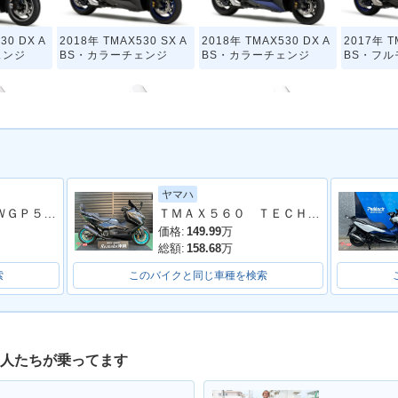
30 DX A
2018年 TMAX530 SX A
2018年 TMAX530 DX A
2017年 T
ェンジ
BS・カラーチェンジ
BS・カラーチェンジ
BS・フ
ヤマハ
30 AB
2015年 TMAX530 ABS I
2015年 TMAX530 AB
2014年 T
ＴＭＡＸ ３型 ＷＧＰ５０ｔｈ Ａｎｎｉｖｅｒｓａｒｙ Ｅｄｉｔｉｏｎ リアＢＯＸ＆バックレスト ＥＴＣ
ＴＭＡＸ５６０ ＴＥＣＨ ＭＡＸ ＡＢＳ ２０２３年モデル テルミニョーニマフラー フェンダーレス バックレスト
ンジ
RON MAX・追加
S・マイナーチェンジ
BRONZE
価格:
149.99
万
総額:
158.68
万
索
このバイクと同じ車種を検索
な人たちが乗ってます
530
2013年 TMAX530 ABS
2013年 TMAX530 AB
2013年 
BLACK MAX・追加
S・新登場
場