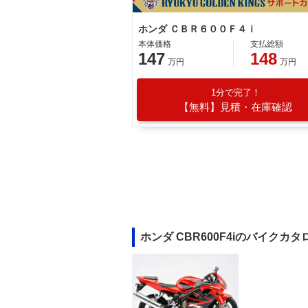
ホンダ ＣＢＲ６００Ｆ４ｉ
本体価格
支払総額
147
148
万円
万円
1分で完了！
【無料】見積・在庫確認
ホンダ CBR600F4iのバイクカタ