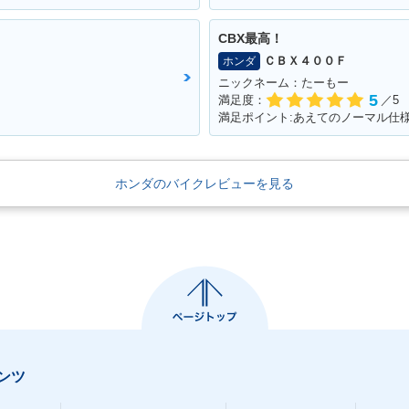
CBX最高！
ＣＢＸ４００Ｆ
ホンダ
ニックネーム：たーもー
5
満足度：
／5
ホンダのバイクレビューを見る
ンツ