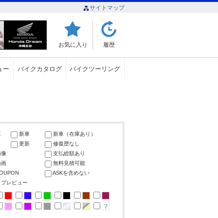
サイトマップ
お気に入り
履歴
ュー
バイクカタログ
バイクツーリング
車
新車
新車（在庫あり）
更新
修復歴なし
画像
支払総額あり
動画
無料見積可能
COUPON
ASKを含めない
ップレビュー