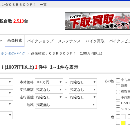
ホンダＣＢＲ６００Ｆ４ｉ一覧
載台数
2,513
台
画像検索
ア
バイクショップ
メンテナンス
バイク買取
バイクレビ
ホンダのバイク
＞
画像検索：ＣＢＲ６００Ｆ４ｉ(100万円以上)
(100万円以上)
1
件中 1～1件を表示
中古
その他
本体価格
～
新着
支払総額
～
複数
走行距離
～
車両
Goo
地域
ショ
色