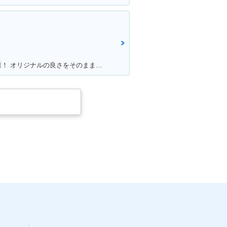
満足ポイント:あえてのノーマル仕様！ オリジナルの良さをそのまま残して大事に乗って生きたい！！