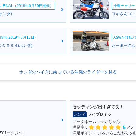
INAL（2019年6月30日開催）
沖縄チャリティ
ホンダ)
ヨギさん:ＸＬ
会(2019年3月16日)
A&W名護店バ
０００ＲＲ(ホンダ)
たーまーさん
ホンダのバイクに乗っている沖縄のライダーを見る
セッティング出すぎて良！
ライブＤｉｏ
ホンダ
ニックネーム：タカちゃん
5
満足度：
／5
50Jエンジン！