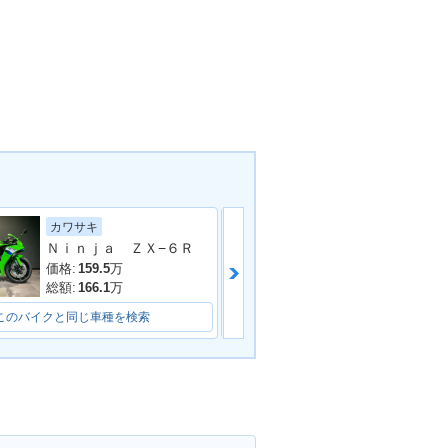
ホンダ
カワサキ
Ｎｉｎｊａ ＺＸ−６Ｒ
価格:
79.8
万
価格:
159.5
万
総額:
85.9
万
総額:
166.1
万
このバイクと同じ車種を検索
このバイクと同じ車種を検索