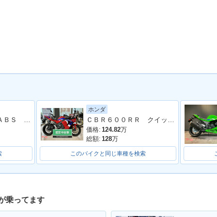
ホンダ
ＣＢＲ４００Ｒ ＡＢＳ ＮＣ５６型 ２０２４年モデル スクリーン サイドスタンド
ＣＢＲ６００ＲＲ クイックシフター付
価格:
124.82
万
総額:
128
万
索
このバイクと同じ車種を検索
が乗ってます