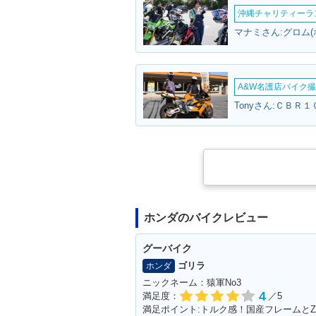
沖縄チャリティーランF
マナミさん:グロム(
A&W名護店バイク撮影
Tonyさん:ＣＢＲ１
ホンダのバイクレビュー
グーバイク
ゴリラ
ホンダ
ニックネーム：猿軍No3
4
満足度：
／5
満足ポイント:トルク感！国産フレームとZ