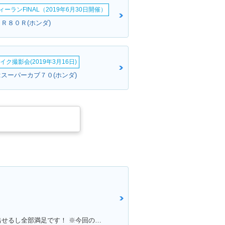
ーランFINAL（2019年6月30日開催）
Ｒ８０Ｒ(ホンダ)
イク撮影会(2019年3月16日)
:スーパーカブ７０(ホンダ)
満足ポイント:いろいろこだわりを出せるし全部満足です！ ※今回のイベントでの撮影は、積載車等で移動をしており、 公道の走行はしておりません。