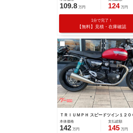
109.8
124
万円
万円
1分で完了！
【無料】見積・在庫確認
本体価格
支払総額
142
145
万円
万円