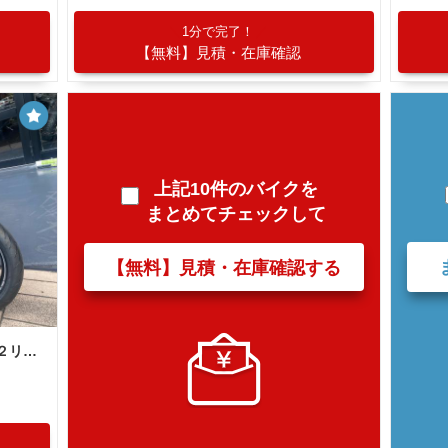
1分で完了！
【無料】見積・在庫確認
上記10件のバイクを
まとめてチェックして
【無料】見積・在庫確認する
ＴＲＩＵＭＰＨ デイトナ７６５ モト２リミテッドエディション 限定車 ＳＣプロジェクトマフラー 前後オーリンズサス ブレンボキャリパー