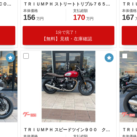
ＴＲＩＵＭＰＨ ボンネビルＴ１００ＩＣＯＮ ＥＤＩＴＩＯＮ
ＴＲＩＵＭＰＨ ストリートトリプル７６５ＲＳ
ＴＲＩ
本体価格
支払総額
本体価格
156
170
167
万円
万円
1分で完了！
【無料】見積・在庫確認
ＴＲＩＵＭＰＨ スピードツイン９００ クロームエディション限定車 ワンオーナー
本体価格
支払総額
本体価格