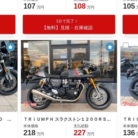
107
108
105
万円
万円
1分で完了！
【無料】見積・在庫確認
ＴＲＩＵＭＰＨ スピードツイン１２００ 認定中古車
ＴＲＩＵＭＰＨ スラクストン１２００ＲＳ トライアンフ認定保証 純正ＯＰロケットカウル ＥＴＣ
本体価格
支払総額
本体価格
218
227
136
万円
万円