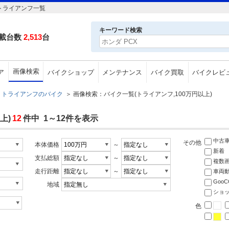
トライアンフ一覧
キーワード検索
載台数
2,513
台
画像検索
ア
バイクショップ
メンテナンス
バイク買取
バイクレビ
トライアンフのバイク
＞
画像検索：バイク一覧(トライアンフ,100万円以上)
上)
12
件中 1～12件を表示
中古
その他
本体価格
～
新着
支払総額
～
複数
走行距離
～
車両
Goo
地域
ショ
色