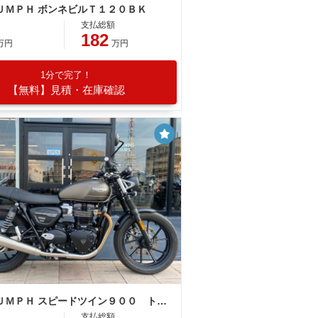
ＵＭＰＨ ボンネビルＴ１２０ＢＫ
支払総額
182
万円
万円
1分で完了！
【無料】見積・在庫確認
ＴＲＩＵＭＰＨ スピードツイン９００ トライアンフ認定中古車 ワンオーナー エンジンガード ２ライディングモード
支払総額