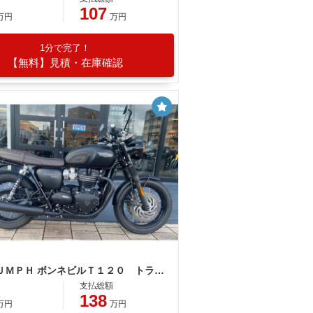
107
万円
万円
1分で完了！
【無料】見積・在庫確認
ＴＲＩＵＭＰＨ ボンネビルＴ１２０ トライアンフ認定中古車 ワンオーナー タンデムグラブバー
支払総額
138
万円
万円