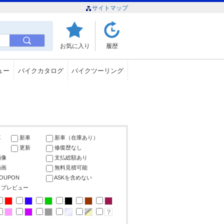
サイトマップ
お気に入り
履歴
ュー
バイクカタログ
バイクツーリング
車
新車
新車（在庫あり）
更新
修復歴なし
画像
支払総額あり
動画
無料見積可能
COUPON
ASKを含めない
ップレビュー