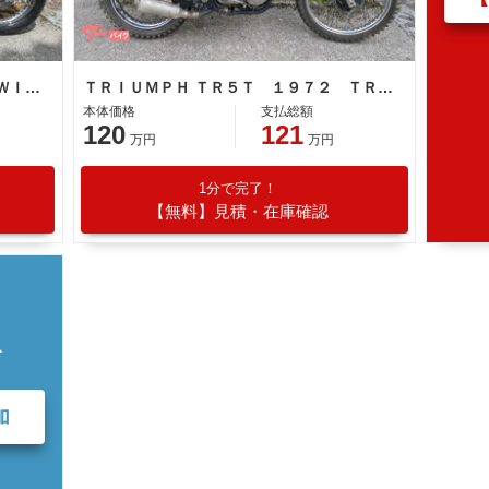
ＴＲＩＵＭＰＨ ５ＴＡ ＳＰＥＥＤＴＷＩＮ ＢＡＴＨＴＵＢ １９６０ ＶＩＮＴＡＧＥ
ＴＲＩＵＭＰＨ ＴＲ５Ｔ １９７２ ＴＲＯＰＨＹ ＴＲＩＡＬ ＶＩＮＴＡＧＥ
本体価格
支払総額
120
121
万円
万円
1分で完了！
【無料】見積・在庫確認
て
加