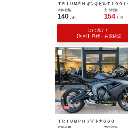
本体価格
支払総額
140
154
万円
万円
1分で完了！
【無料】見積・在庫確認
ＴＲＩＵＭＰＨ デイトナ６６０
本体価格
支払総額