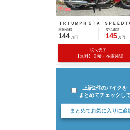
本体価格
支払総額
144
145
万円
万円
1分で完了！
【無料】見積・在庫確認
上記2件のバイクを
まとめてチェックし
まとめてお気に入りに追