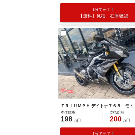
1分で完了！
【無料】見積・在庫確認
本体価格
支払総額
198
200
万円
万円
1分で完了！