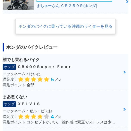
まちゅーさん:ＣＢ２５０Ｒ(ホンダ)
ホンダのバイクに乗っている沖縄のライダーを見る
ホンダのバイクレビュー
誰でも乗れるバイク
ＣＢ４００Ｓｕｐｅｒ Ｆｏｕｒ
ホンダ
ニックネーム：けいた
5
満足度：
／5
満足ポイント:全部
まあ悪くない
ＸＥＬＶＩＳ
ホンダ
ニックネーム：ゼル・ビスお
4
満足度：
／5
満足ポイント:コンセプトがいい。 操作感は素直でストレスは少ない。 走行に安定感があり、姿勢もいいので疲れにくい。 全体的にバランスが良く、尖っていないので落ち着いてバイクに乗る人は長く乗れると思う。