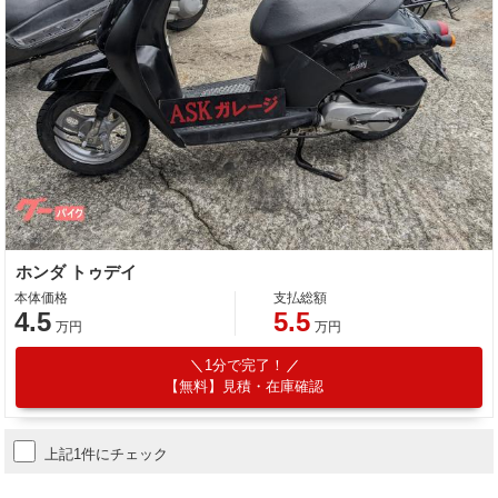
ホンダ トゥデイ
本体価格
支払総額
4.5
5.5
万円
万円
1分で完了！
【無料】見積・在庫確認
上記1件にチェック