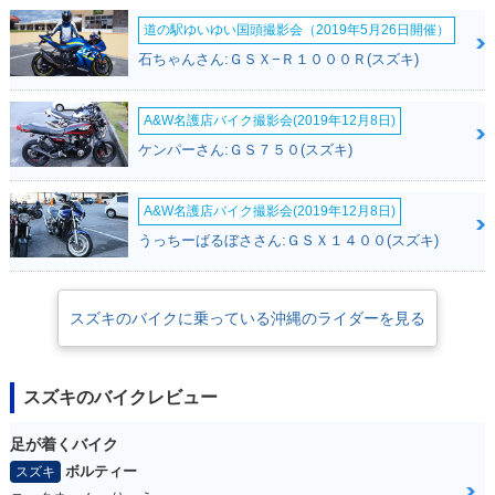
イナーチェンジ
道の駅ゆいゆい国頭撮影会（2019年5月26日開催）
石ちゃんさん:ＧＳＸ−Ｒ１０００Ｒ(スズキ)
A&W名護店バイク撮影会(2019年12月8日)
ケンパーさん:ＧＳ７５０(スズキ)
2009年 Let's 4G
2008年 Let's 4
2008年 Let's 4・追
加
A&W名護店バイク撮影会(2019年12月8日)
うっちーばるぼささん:ＧＳＸ１４００(スズキ)
スズキのバイクに乗っている沖縄のライダーを見る
2008年 Let's 4
2008年 Let's 4・特
2008年 Let's 4G・
別・限定仕様
マイナーチェンジ
スズキのバイクレビュー
足が着くバイク
ボルティー
スズキ