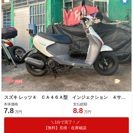
スズキ レッツ４ ＣＡ４６Ａ型 インジェクション ４サイクル
本体価格
支払総額
7.8
8.8
万円
万円
1分で完了！
【無料】見積・在庫確認