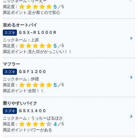
ニックネーム：りーえー
5
満足度：
／5
満足ポイント:足が着くので安心
2007年 Let's 4
2007年 Let's 4・マ
2007年 Let's 4G・
イナーチェンジ
マイナーチェンジ
攻めるオートバイ
ＧＳＸ−Ｒ１０００Ｒ
スズキ
ニックネーム：上原
5
満足度：
／5
満足ポイント:見た目がかっこいい！！
マフラー
2007年 Let's 4・マ
2006年 Let's 4G・
2006年 Let's 4・マ
ＧＳＦ１２００
スズキ
イナーチェンジ
マイナーチェンジ
イナーチェンジ
ニックネーム：伊禮
5
満足度：
／5
満足ポイント:全部！！
乗りやすいバイク
ＧＳＸ１４００
スズキ
ニックネーム：うっちーばるぼさ
2005年 Let's 4
2005年 Let's 4G・
2005年 Let's 4G・
4
満足度：
／5
追加
新登場
満足ポイント:パワーがある