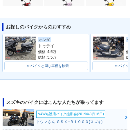
お探しのバイクからのおすすめ
2013年 Let's 4・カ
2012年 Let's 4・特
2012年 Let's 4・カ
ラーチェンジ
別・限定仕様
ラーチェンジ
ホンダ
トゥデイ
Ｊ
価格:
4.5
万
価
総額:
5.5
万
総
このバイクと同じ車種を検索
このバイク
2011年 Let's 4G
2011年 Let's 4・マ
2011年 Let's 4・マ
イナーチェンジ
イナーチェンジ
スズキのバイクにはこんな人たちが乗ってます
A&W名護店バイク撮影会(2019年3月16日)
トウマさん:ＧＳＸ−Ｒ１０００(スズキ)
2010年 Let's 4
2010年 Let's 4G
2009年 Let's 4・マ