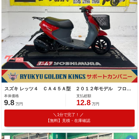
スズキ レッツ４ ＣＡ４５Ａ型 ２０１２年モデル フロントカゴ リアキャリア スペアキー センタースタンド
本体価格
支払総額
9.8
12.8
万円
万円
1分で完了！
【無料】見積・在庫確認