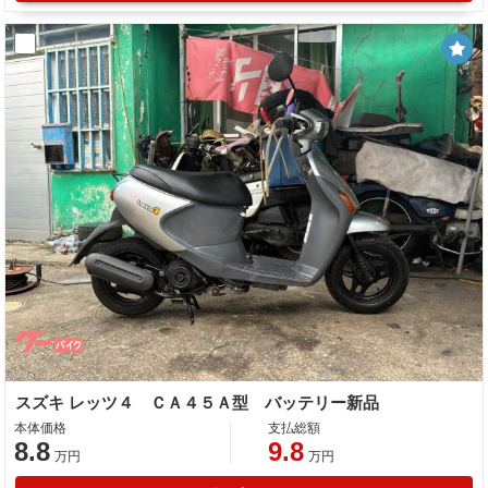
スズキ レッツ４ ＣＡ４５Ａ型 バッテリー新品
本体価格
支払総額
8.8
9.8
万円
万円