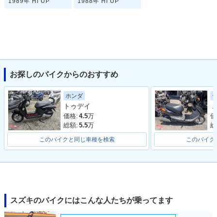
1989年 HI UP
1988年 HI UP
お探しのバイクからのおすすめ
ホンダ
トゥデイ
Ｊ
価格:
4.5
万
価
総額:
5.5
万
総
このバイクと同じ車種を検索
このバイク
スズキのバイクにはこんな人たちが乗ってます