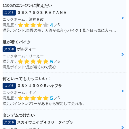
1100のエンジンに変えたい
ＧＳＸ７５０Ｓ ＫＡＴＡＮＡ
スズキ
ニックネーム：酒神Ｒ改
4
満足度：
／5
満足ポイント:自慢のモナカ管が似合うバイク！見た目も気に入っています！
足が着くバイク
ボルティー
スズキ
ニックネーム：りーえー
5
満足度：
／5
満足ポイント:足が着くので安心
何といってもカッコいい！
ＧＳＸ１３００Ｒハヤブサ
スズキ
ニックネーム：キノ
5
満足度：
／5
満足ポイント:パワーがあるから安定して走れる。
タンデムつけたい
スカイウェイブ４００ タイプＳ
スズキ