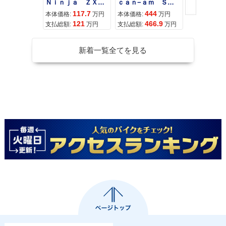
Ｎｉｎｊａ ＺＸ−４Ｒ ＳＥ
ｃａｎ−ａｍ ＳＰＹＤＥＲ ＲＴ ＬＩＭＩＴＥＤ
117.7
444
68
本体価格:
万円
本体価格:
万円
本体価格:
121
466.9
72
支払総額:
万円
支払総額:
万円
支払総額:
新着一覧全てを見る