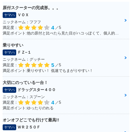
2015年 Vino DELU
2015年 Vino DELU
2015年 Vino DELU
原付スクーターの完成形。。。
XE Girl・マイナーチ
XE Boy
XE Girl・カラーチェ
ェンジ
ンジ
ＶＯＸ
ヤマハ
ニックネーム：フフフ
4
満足度：
／5
満足ポイント:他の原付と比べたら見た目がハコっぽくて、個人的に好みのデザインだった為3年程前に購入。 毎日通勤の足に利用していますが、これといった不都合もなく、いつも快適な通勤ができています。 特にシートが長く広いので、私(180cmの男性)でもゆったり座れて、たまにする遠出でも疲れにくいです。
乗りやすい
ＦＺ−１
ヤマハ
2015年 Vino DELU
2014年 Vino DELU
2014年 Vino DELU
ニックネーム：グッチー
XE Boy
XE Vacation Styl
XE・カラーチェンジ
5
満足度：
／5
e・特別・限定仕様
満足ポイント:乗りやすい！ 低速でもまがりやすい！
大切にのっている一台！
ドラッグスター４００
ヤマハ
ニックネーム：スプーン
4
満足度：
／5
満足ポイント:ゆったりのれる
2014年 Vino・カラ
2013年 Vino DELU
2013年 Vino DELU
ーチェンジ
XE Vacation Styl
XE・カラーチェンジ
オンオフどこでも行けて最高!!
e・特別・限定仕様
ＷＲ２５０Ｆ
ヤマハ