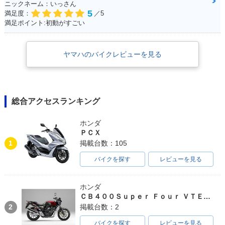
ニックネーム：いっさん
5
満足度：
／5
満足ポイント:初動がすごい
ヤマハのバイクレビューを見る
2013年 Vino・カラ
2012年 Vino・カラ
2012年 Vino DELU
ーチェンジ
ーチェンジ
XE・カラーチェンジ
総合アクセスランキング
ホンダ
ＰＣＸ
1
掲載台数：105
2012年 Vino
2011年 Vino
2011年 Vino DELU
XE・マイナーチェン
ジ
バイクを探す
レビューを見る
ホンダ
ＣＢ４００Ｓｕｐｅｒ Ｆｏｕｒ ＶＴＥＣ ＳＰＥＣ３
2
掲載台数：2
バイクを探す
レビューを見る