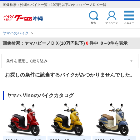
画像検索：沖縄のバイク一覧：10万円以下のヤマハビーノＤＸ一覧
検索
マイページ
メニュー
ヤマハのバイク
＞
画像検索：ヤマハビーノＤＸ(10万円以下)
0
件中 0～0件を表示
条件を指定して絞り込み
お探しの条件に該当するバイクがみつかりませんでした。
ヤマハ Vinoのバイクカタログ