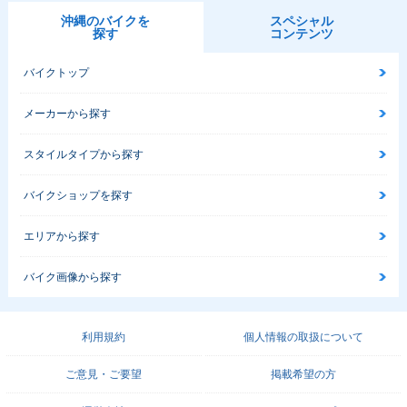
沖縄のバイクを
スペシャル
2006年 Vino リモコ
2006年 Vino
2006年 Vino DELU
探す
コンテンツ
ン仕様
XE・マイナーチェン
ジ
バイクトップ
メーカーから探す
スタイルタイプから探す
2005年 Vino リモコ
2005年 Vino
バイクショップを探す
2005年 Vino DELU
ン仕様
XE・マイナーチェン
ジ
エリアから探す
バイク画像から探す
利用規約
個人情報の取扱について
2004年 Vino DELU
2004年 Vino DELU
2004年 Vino・フル
ご意見・ご要望
掲載希望の方
XE・特別・限定仕様
XE・新登場
モデルチェンジ