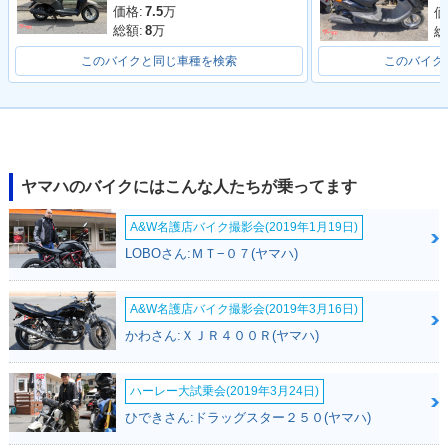
価格:
7.5
万
価
総額:
8
万
総
このバイクと同じ車種を検索
このバイク
1989年 MINT Supe
1989年 MINT Speci
1988年 MINT Origi
r Special Edition
al Edition
nal Selection・追加
ヤマハのバイクにはこんな人たちが乗ってます
A&W名護店バイク撮影会(2019年1月19日)
LOBOさん:ＭＴ−０７(ヤマハ)
1988年 MINT CUST
1987年 MINT Speci
1986年 MINT
OM・追加
al Edition
A&W名護店バイク撮影会(2019年3月16日)
かわさん:ＸＪＲ４００Ｒ(ヤマハ)
ハーレー大試乗会(2019年3月24日)
ひできさん:ドラッグスター２５０(ヤマハ)
1986年 MINT CUST
1986年 MINT Delux