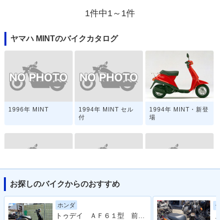
1件中1～1件
ヤマハ MINTのバイクカタログ
1996年 MINT
1994年 MINT セル
1994年 MINT・新登
付
場
お探しのバイクからのおすすめ
1992年 MINT Speci
1991年 MINT
1991年 MINT Speci
al Edition
al
ホンダ
トゥデイ ＡＦ６１型 前後タイヤ新品 バッテリー新品 ブレーキシュー新品 ４サイクル キャブ車
Ｊ