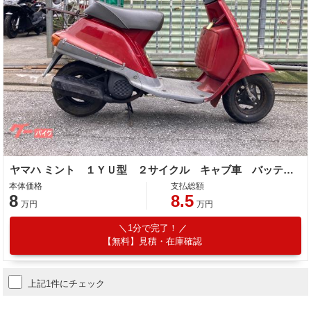
ヤマハ ミント １ＹＵ型 ２サイクル キャブ車 バッテリー新品
本体価格
支払総額
8
8.5
万円
万円
1分で完了！
【無料】見積・在庫確認
上記1件にチェック