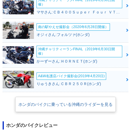
沖縄チャリティーランFINAL（2019年6月30日開
催）
マサさん:ＣＢ４００Ｓｕｐｅｒ Ｆｏｕｒ ＶＴＥＣ ＳＰＥＣ２(ホンダ)
南の駅やえせ撮影会（2020年6月28日開催）
2014年 Giorno DEL
2014年 Giorno・カ
2014年 Giorno DEL
オジィさん:フォルツァ(ホンダ)
UXE・カラーチェン
ラーチェンジ
UXE・追加
ジ
沖縄チャリティーランFINAL（2019年6月30日開
催）
かーずーさん:ＨＯＲＮＥＴ(ホンダ)
A&W名護店バイク撮影会(2019年4月20日)
りゅうきさん:ＣＢＲ２５０Ｒ(ホンダ)
2014年 Giorno・カ
2013年 Giorno Spe
2012年 Giorno SP
ラーチェンジ
cial Edition・特
ORT・追加
別・限定仕様
ホンダのバイクに乗っている沖縄のライダーを見る
ホンダのバイクレビュー