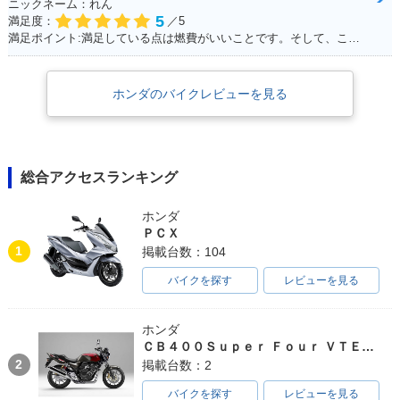
ニックネーム：れん
5
満足度：
／5
満足ポイント:満足している点は燃費がいいことです。そして、この赤色がこだわりポイントです！
ホンダのバイクレビューを見る
1996年 Giorno Spe
1996年 Giorno DEL
1995年 Giorno・追
cial・追加
UXE・追加
加
総合アクセスランキング
ホンダ
ＰＣＸ
1
掲載台数：104
1995年 Giorno・追
1993年 Giorno・追
1993年 Giorno・追
バイクを探す
レビューを見る
加
加
加
ホンダ
ＣＢ４００Ｓｕｐｅｒ Ｆｏｕｒ ＶＴＥＣ ＳＰＥＣ３
2
掲載台数：2
バイクを探す
レビューを見る