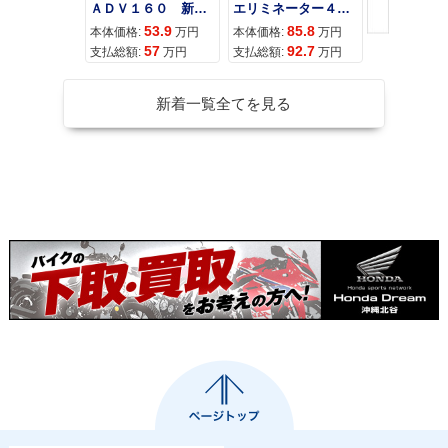
ＡＤＶ１６０ 新車 ２０２６年最新モデル パールスモーキーグレー スマートキー ２９Ｌメットイン ＵＳＢ Ｔｙｐｅ−Ｃ装備
エリミネーター４００
53.9
85.8
95
本体価格:
万円
本体価格:
万円
本体価格:
57
92.7
10
支払総額:
万円
支払総額:
万円
支払総額:
新着一覧全てを見る