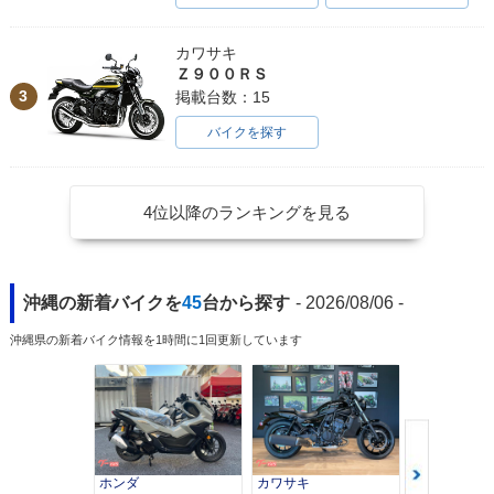
1992年 Giorno・新
登場
カワサキ
Ｚ９００ＲＳ
3
掲載台数：15
バイクを探す
4位以降のランキングを見る
沖縄の新着バイクを
45
台から探す
- 2026/08/06 -
沖縄県の新着バイク情報を1時間に1回更新しています
ホンダ
カワサキ
カワサキ