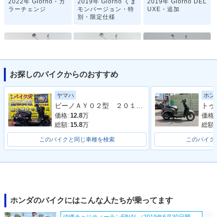
2022年 Giorno・カ
2019年 Giorno くま
2019年 Giorno DEL
ラーチェンジ
モンバージョン・特
UXE・追加
別・限定仕様
お探しのバイクからのおすすめ
2019年 Giorno・カ
2019年 Giorno Spe
2018年 Giorno くま
ヤマハ
ホン
ラーチェンジ
cial・特別・限定仕
モンバージョン・特
ビーノＡＹ０２型 ２０１８年モデル
様
別・限定仕様
価格:
12.8
万
価格:
総額:
15.8
万
総額:
このバイクと同じ車種を検索
このバイク
2018年 Giorno・マ
2016年 Giorno くま
2015年 Giorno・フ
イナーチェンジ
モンバージョン・特
ルモデルチェンジ
別・限定仕様
ホンダのバイクにはこんな人たちが乗ってます