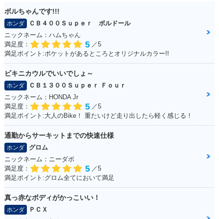
ボルちゃんです!!!
1999年 Giorno DEL
2012年 Giorno・カ
2011年 Giorno・新
UXE・特別・限定仕
ラーチェンジ
登場
ＣＢ４００Ｓｕｐｅｒ ボルドール
ホンダ
様
ニックネーム：ハムちゃん
5
満足度：
／5
満足ポイント:ポケットがあるところとオリジナルカラー!!
ビキニカウルでいいでしょ～
ＣＢ１３００Ｓｕｐｅｒ Ｆｏｕｒ
ホンダ
ニックネーム：HONDA Jr
1997年 Giorno DEL
1997年 Giorno・カ
1997年 Giorno Spe
5
満足度：
／5
UXE・カラーチェン
ラーチェンジ
cial・特別・限定仕
満足ポイント:大人のBike！ 重たいけど走り出したら軽く感じる！
ジ
様
通勤からサーキットまでの快速仕様
グロム
ホンダ
ニックネーム：ニーダボ
5
満足度：
／5
満足ポイント:グロム全てにおいて満足
1997年 Giorno Spe
1996年 Giorno DEL
1996年 Giorno・カ
真っ赤なボディがかっこいい！
cial・特別・限定仕
UXE・追加
ラーチェンジ
ＰＣＸ
様
ホンダ