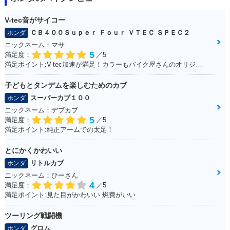
V-tec音がサイコー
ＣＢ４００Ｓｕｐｅｒ Ｆｏｕｒ ＶＴＥＣ ＳＰＥＣ２
ホンダ
ニックネーム：マサ
5
満足度：
／5
満足ポイント:V-tec加速が満足！カラーもバイク屋さんのオリジナルカラーです。
子どもとタンデムを楽しむためのカブ
スーパーカブ１００
ホンダ
ニックネーム：デブカブ
5
満足度：
／5
満足ポイント:純正アームでの太足！
とにかくかわいい
リトルカブ
ホンダ
ニックネーム：ひーさん
4
満足度：
／5
満足ポイント:見た目がかわいい 燃費がいい
ツーリング戦闘機
グロム
ホンダ