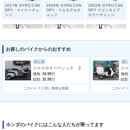
2017年 GYRO CAN
2008年 GYRO CAN
2002年 GYRO CAN
OPY・マイナーチェ
OPY・フルモデルチ
OPY ワゴンタイプ・
ンジ
ェンジ
カラーチェンジ
お探しのバイクからのおすすめ
2002年 GYRO CAN
2000年 GYRO CAN
2000年 GYRO CAN
ホンダ
ホン
OPY デッキタイプ・
OPY ワゴンタイプ・
OPY デッキタイプ・
ジャイロＸベーシック ２０１１年モデル インジェクション ヒーターグリップ
カラーチェンジ
マイナーチェンジ
マイナーチェンジ
価格:
34.99
万
価格:
総額:
35.99
万
総額:
このバイクと同じ車種を検索
このバイク
1996年 GYRO CAN
1996年 GYRO CAN
1993年 GYRO CAN
OPY ワゴンタイプ・
OPY デッキタイプ・
OPY ワゴンタイプ・
マイナーチェンジ
マイナーチェンジ
マイナーチェンジ
ホンダのバイクにはこんな人たちが乗ってます