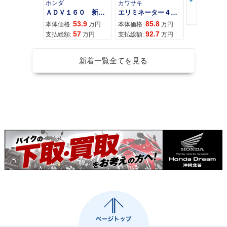
ホンダ
カワサキ
カワサキ
ＡＤＶ１６０ 新車 ２０２６年最新モデル パールスモーキーグレー スマートキー ２９Ｌメットイン ＵＳＢ Ｔｙｐｅ−Ｃ装備
エリミネーター４００
53.9
85.8
95
本体価格:
万円
本体価格:
万円
本体価格:
57
92.7
10
支払総額:
万円
支払総額:
万円
支払総額:
新着一覧全てを見る