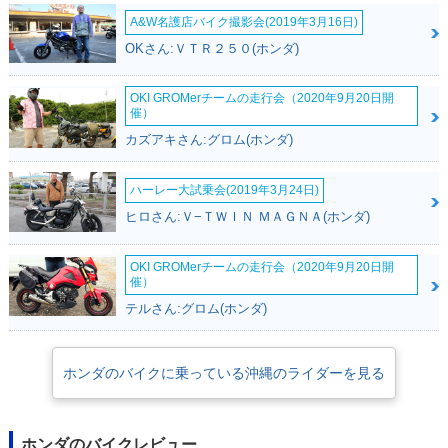
A&W名護店バイク撮影会(2019年3月16日)
OKさん:ＶＴＲ２５０(ホンダ)
OKI GROMerチームの走行会（2020年9月20日開
催）
1993年 GYRO CAN
1991年 GYRO CAN
1991年 GYRO CAN
カズアキさん:グロム(ホンダ)
OPY デッキタイプ・
OPY ワゴンタイプ・
OPY デッキタイプ・
マイナーチェンジ
新登場
新登場
ハーレー大試乗会(2019年3月24日)
ヒロさん:Ｖ−ＴＷＩＮ ＭＡＧＮＡ(ホンダ)
OKI GROMerチームの走行会（2020年9月20日開
催）
テルさん:グロム(ホンダ)
ホンダのバイクに乗っている沖縄のライダーを見る
ホンダのバイクレビュー