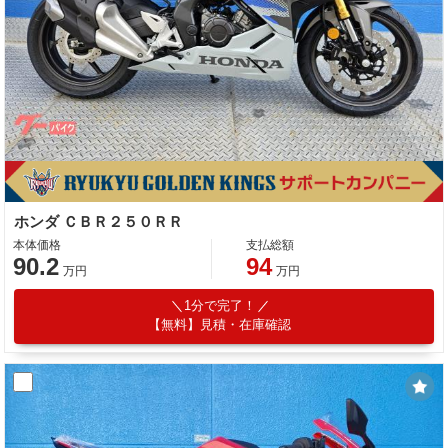
ホンダ ＣＢＲ２５０ＲＲ
本体価格
支払総額
90.2
94
万円
万円
1分で完了！
【無料】見積・在庫確認