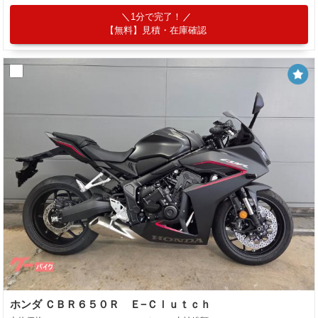
1分で完了！
【無料】見積・在庫確認
ホンダ ＣＢＲ６５０Ｒ Ｅ−Ｃｌｕｔｃｈ