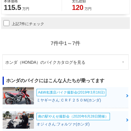
本体価格
支払総額
115.5
120
万円
万円
上記7件にチェック
7件中1～7件
ホンダ（HONDA）のバイクカタログを見る
ホンダのバイクにはこんな人たちが乗ってます
A&W名護店バイク撮影会(2019年3月16日)
ミヤギーさん:ＣＲＦ２５０Ｍ(ホンダ)
南の駅やえせ撮影会（2020年6月28日開催）
オジィさん:フォルツァ(ホンダ)