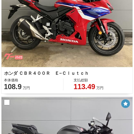
ホンダ ＣＢＲ４００Ｒ Ｅ−Ｃｌｕｔｃｈ
本体価格
支払総額
108.9
113.49
万円
万円