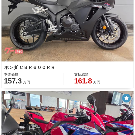
ホンダ ＣＢＲ６００ＲＲ
本体価格
支払総額
157.3
161.8
万円
万円