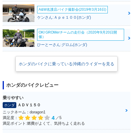
A&W名護店バイク撮影会(2019年3月16日)
ケンさん:Ａｐｅ１００(ホンダ)
OKI GROMerチームの走行会（2020年9月20日開
催）
ひーとーさん:グロム(ホンダ)
ホンダのバイクに乗っている沖縄のライダーを見る
ホンダのバイクレビュー
乗りやすい
ＡＤＶ１５０
ホンダ
ニックネーム：doragon1
4
満足度：
／5
満足ポイント:燃費がよくて、気持ちよく走れる