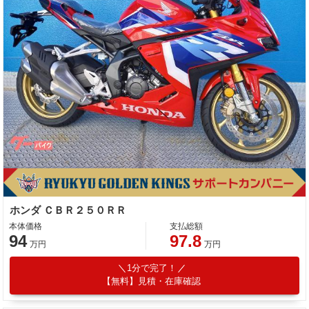
ホンダ ＣＢＲ２５０ＲＲ
本体価格
支払総額
94
97.8
万円
万円
1分で完了！
【無料】見積・在庫確認