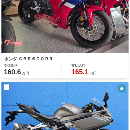
ホンダ ＣＢＲ６００ＲＲ
本体価格
支払総額
160.6
165.1
万円
万円