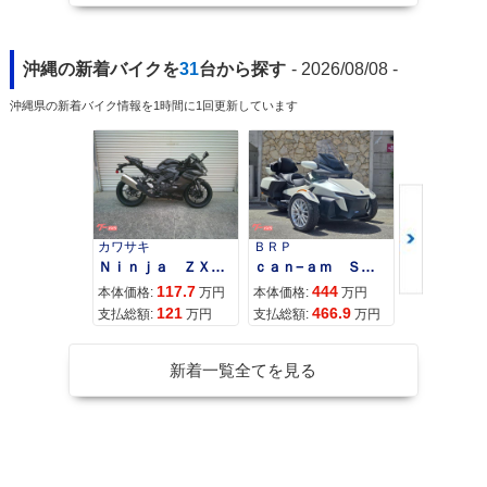
沖縄の新着バイクを
31
台から探す
- 2026/08/08 -
沖縄県の新着バイク情報を1時間に1回更新しています
カワサキ
ＢＲＰ
スズキ
Ｎｉｎｊａ ＺＸ−４Ｒ ＳＥ
ｃａｎ−ａｍ ＳＰＹＤＥＲ ＲＴ ＬＩＭＩＴＥＤ
117.7
444
68
本体価格:
万円
本体価格:
万円
本体価格:
121
466.9
72
支払総額:
万円
支払総額:
万円
支払総額:
新着一覧全てを見る