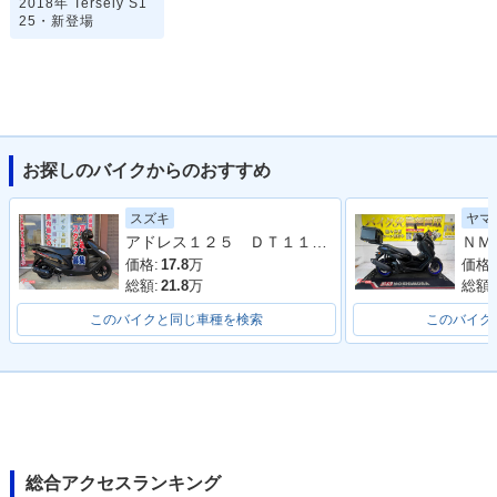
2018年 Tersely S1
25・新登場
お探しのバイクからのおすすめ
スズキ
ヤマ
アドレス１２５ ＤＴ１１Ａ型 ２０２０年モデル ＬＥＤヘッドライト リアキャリア マルチマウントバー
価格:
17.8
万
価格:
総額:
21.8
万
総額:
このバイクと同じ車種を検索
このバイク
総合アクセスランキング