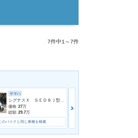
7件中1～7件
ヤマハ
ヤマハ
シグナスＸ ＳＥＤ８Ｊ型 リアボックス付 インジェクション ４サイクル
シグナスＸ Ｓ
価格:
27
万
価格:
21.8
万
総額:
29.7
万
総額:
22.8
万
このバイクと同じ車種を検索
このバイクと同じ車種を検索