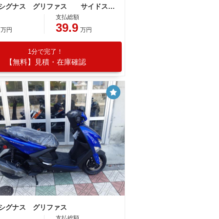
ヤマハ シグナス グリファス サイドスタンド ＬＥＤヘッドライト
支払総額
39.9
万円
万円
1分で完了！
【無料】見積・在庫確認
 シグナス グリファス
支払総額