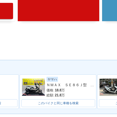
ヤマハ
ＮＭＡＸ ＳＥ８６Ｊ型 ２０１６年モデル 社外リアサスペンション グリップヒーター 社外ロングスクリーン 社外ナックルバイザー
価格:
18.8
万
総額:
21.8
万
索
このバイクと同じ車種を検索