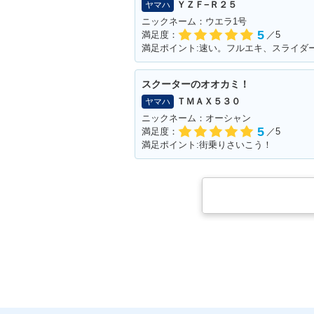
ＹＺＦ−Ｒ２５
ヤマハ
ニックネーム：ウエラ1号
5
満足度：
／5
満足ポイント:速い。フルエキ、スライダ
スクーターのオオカミ！
ＴＭＡＸ５３０
ヤマハ
ニックネーム：オーシャン
5
満足度：
／5
満足ポイント:街乗りさいこう！