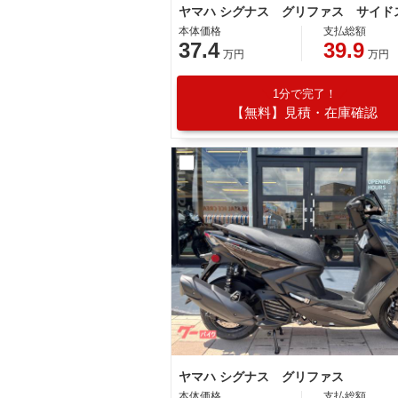
本体価格
支払総額
37.4
39.9
万円
万円
1分で完了！
【無料】見積・在庫確認
ヤマハ シグナス グリファス
本体価格
支払総額