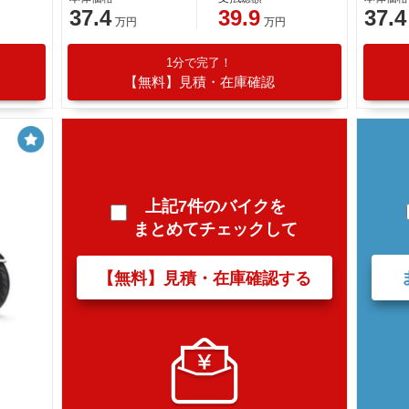
37.4
39.9
37.4
万円
万円
1分で完了！
【無料】見積・在庫確認
上記7件のバイクを
まとめてチェックして
【無料】見積・在庫確認する