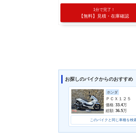
1分で完了！
【無料】見積・在庫確認
お探しのバイクからのおすすめ
ホンダ
ＰＣＸ１２５
価格:
33.4
万
総額:
36.5
万
このバイクと同じ車種を検