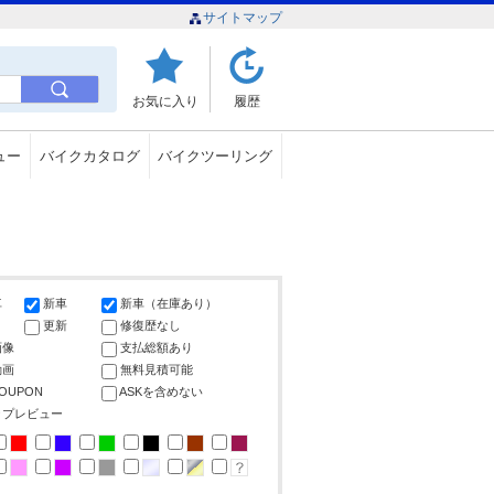
サイトマップ
お気に入り
履歴
ュー
バイクカタログ
バイクツーリング
車
新車
新車（在庫あり）
更新
修復歴なし
画像
支払総額あり
動画
無料見積可能
COUPON
ASKを含めない
ップレビュー