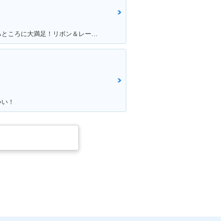
満足ポイント:こだわりを詰め込めるところに大満足！リボン＆レースの生地のシートがポイント！ ※今回のイベントでの撮影は、積載車等で移動をしており、 公道の走行はしておりません。
いい！