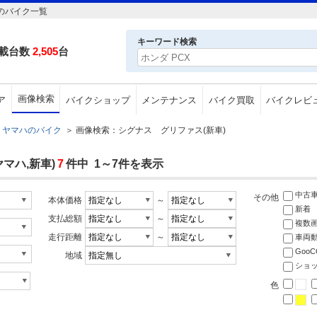
)のバイク一覧
キーワード検索
載台数
2,505
台
画像検索
ア
バイクショップ
メンテナンス
バイク買取
バイクレビ
ヤマハのバイク
＞
画像検索：シグナス グリファス(新車)
マハ,新車)
7
件中 1～7件を表示
中古
その他
本体価格
～
新着
支払総額
～
複数
走行距離
～
車両
Goo
地域
ショ
色