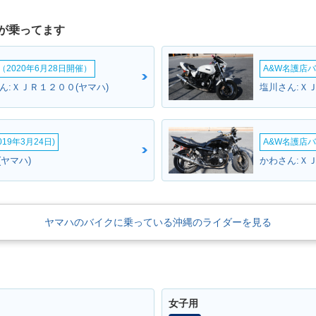
が乗ってます
2020年6月28日開催）
A&W名護店バ
ん:ＸＪＲ１２００(ヤマハ)
塩川さん:ＸＪ
19年3月24日)
A&W名護店バ
(ヤマハ)
かわさん:Ｘ
ヤマハのバイクに乗っている沖縄のライダーを見る
女子用