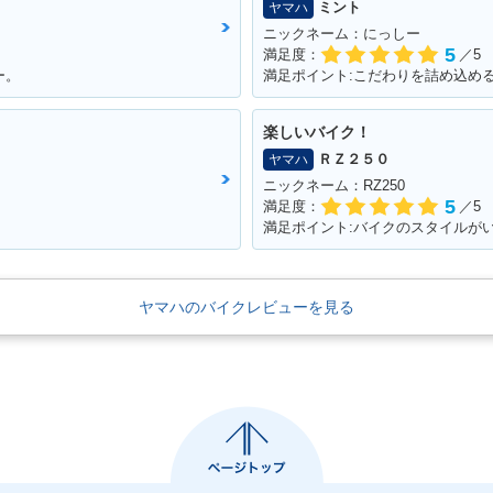
ミント
ヤマハ
ニックネーム：にっしー
5
満足度：
／5
ー。
楽しいバイク！
ＲＺ２５０
ヤマハ
ニックネーム：RZ250
5
満足度：
／5
満足ポイント:バイクのスタイルが
ヤマハのバイクレビューを見る