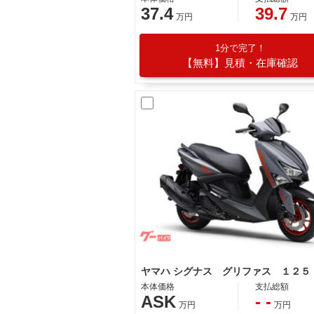
37.4
39.7
万円
万円
1分で完了！
【無料】見積・在庫確認
ヤマハ シグナス グリファス １２５
本体価格
支払総額
ASK
- -
万円
万円