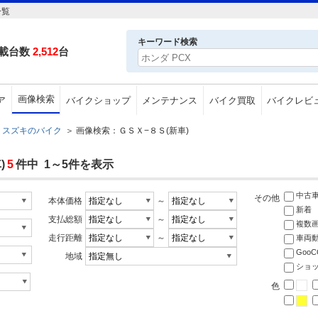
一覧
キーワード検索
載台数
2,512
台
画像検索
ア
バイクショップ
メンテナンス
バイク買取
バイクレビ
スズキのバイク
＞
画像検索：ＧＳＸ−８Ｓ(新車)
)
5
件中 1～5件を表示
中古
その他
本体価格
～
新着
支払総額
～
複数
走行距離
～
車両
Goo
地域
ショ
色