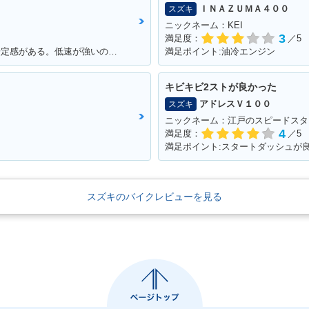
ＩＮＡＺＵＭＡ４００
スズキ
ニックネーム：KEI
3
満足度：
／5
満足ポイント:250ccなのに車体も大きく安定感がある。低速が強いのエンスト知らず。
満足ポイント:油冷エンジン
キビキビ2ストが良かった
アドレスＶ１００
スズキ
ニックネーム：江戸のスピードスタ
4
満足度：
／5
スズキのバイクレビューを見る