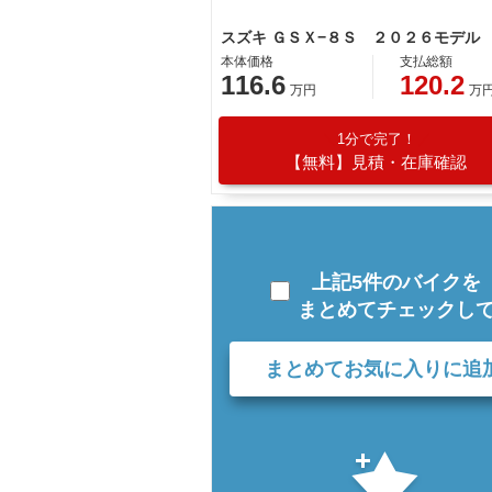
本体価格
支払総額
116.6
120.2
万円
万
1分で完了！
【無料】見積・在庫確認
上記5件のバイクを
まとめてチェックし
まとめてお気に入りに追