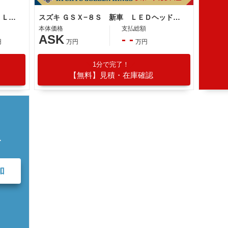
スズキ ＧＳＸ−８Ｓ ２０２６モデル ＬＥＤウインカー ３ドライブモード
スズキ ＧＳＸ−８Ｓ 新車 ＬＥＤヘッドランプ ＬＥＤテールランプ ５インチカラーＴＦＴ液晶マルチインフォメーションディスプレイ
本体価格
支払総額
ASK
- -
円
万円
万円
1分で完了！
【無料】見積・在庫確認
て
加