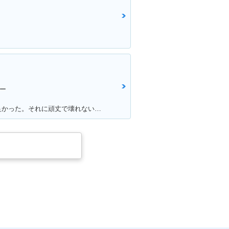
ー
満足ポイント:スタートダッシュが良かった。それに頑丈で壊れない。燃費はそこそこ。あと、足元もフラットで、リアにはボックスを付ければ、相当量を運べます。シート下は、フルフェイスがしっかりと格納できました。あとはフロントの内側収納もたっぷりサイズで、500のペットボトルも入ります。企画でやった、V100 ツーリングは今でも思い出になってます。そんな便利な一台です。