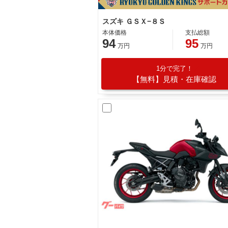
スズキ ＧＳＸ−８Ｓ
本体価格
支払総額
94
95
万円
万円
1分で完了！
【無料】見積・在庫確認