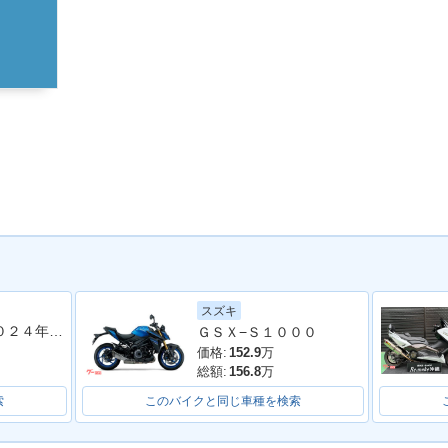
スズキ
Ｚ９００ＲＳ ２０２４年モデル 社外フルエキマフラー フェンダーレス ラジエーターカバー タンデムバー シート カスタム多数
ＧＳＸ−Ｓ１０００
価格:
152.9
万
総額:
156.8
万
索
このバイクと同じ車種を検索