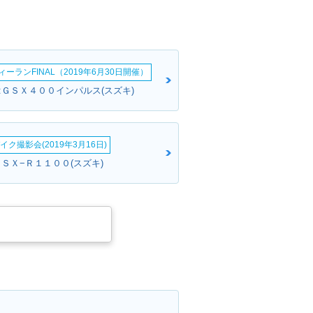
ーランFINAL（2019年6月30日開催）
:ＧＳＸ４００インパルス(スズキ)
イク撮影会(2019年3月16日)
ＧＳＸ−Ｒ１１００(スズキ)