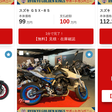
スズキ ＧＳＸ−８Ｓ
スズキ
本体価格
支払総額
本体価格
99
100
112.
万円
万円
1分で完了！
【無料】見積・在庫確認