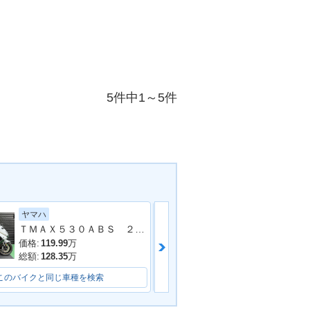
5件中1～5件
ヤマハ
スズキ
ＴＭＡＸ５３０ＡＢＳ ２０１６年モデル ＳＪ１２Ｊ ２０１６年モデル アクラポビッチマフラー フェンダーレス バックレスト
ＧＳＸ−８ＴＴ
価格:
119.99
万
価格:
138.6
万
総額:
128.35
万
総額:
142
万
このバイクと同じ車種を検索
このバイクと同じ車種を検索