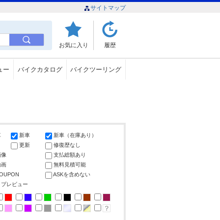
サイトマップ
お気に入り
履歴
ュー
バイクカタログ
バイクツーリング
車
新車
新車（在庫あり）
更新
修復歴なし
画像
支払総額あり
動画
無料見積可能
COUPON
ASKを含めない
ップレビュー