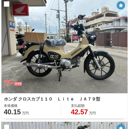
ホンダ クロスカブ１１０ Ｌｉｔｅ ＪＡ７９型
本体価格
支払総額
40.15
42.57
万円
万円