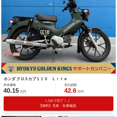
ホンダ クロスカブ１１０ Ｌｉｔｅ
本体価格
支払総額
40.15
42.6
万円
万円
1分で完了！
【無料】見積・在庫確認