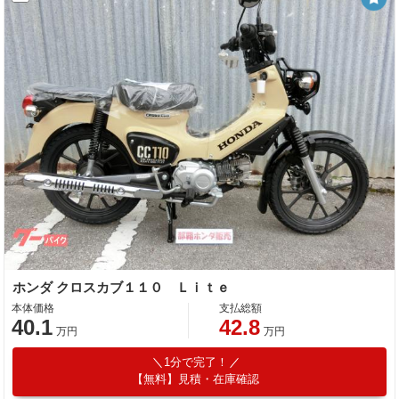
ホンダ クロスカブ１１０ Ｌｉｔｅ
本体価格
支払総額
40.1
42.8
万円
万円
1分で完了！
【無料】見積・在庫確認