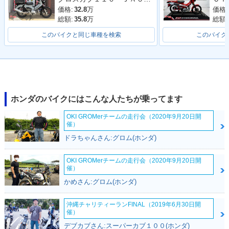
価格:
32.8
万
価格:
総額:
35.8
万
総額:
このバイクと同じ車種を検索
このバイク
ホンダのバイクにはこんな人たちが乗ってます
OKI GROMerチームの走行会（2020年9月20日開
催）
ドラちゃんさん:グロム(ホンダ)
OKI GROMerチームの走行会（2020年9月20日開
催）
かめさん:グロム(ホンダ)
沖縄チャリティーランFINAL（2019年6月30日開
催）
デブカブさん:スーパーカブ１００(ホンダ)