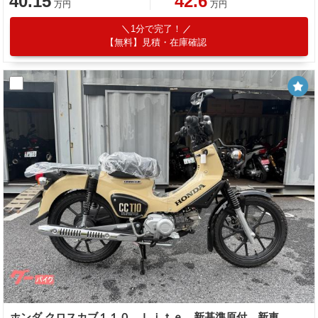
40.15
42.6
万円
万円
1分で完了！
【無料】見積・在庫確認
ホンダ クロスカブ１１０ Ｌｉｔｅ 新基準原付 新車 ハーベストベージュ 新基準原付・原付免許運転可 シフトポジションインジケーター