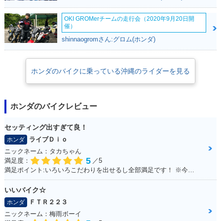
OKI GROMerチームの走行会（2020年9月20日開
催）
shinnaogromさん:グロム(ホンダ)
ホンダのバイクに乗っている沖縄のライダーを見る
ホンダのバイクレビュー
セッティング出すぎて良！
ライブＤｉｏ
ホンダ
ニックネーム：タカちゃん
5
満足度：
／5
満足ポイント:いろいろこだわりを出せるし全部満足です！ ※今回のイベントでの撮影は、積載車等で移動をしており、 公道の走行はしておりません。
いいバイク☆
ＦＴＲ２２３
ホンダ
ニックネーム：梅雨ボーイ