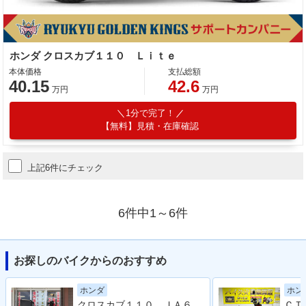
ホンダ クロスカブ１１０ Ｌｉｔｅ
本体価格
支払総額
40.15
42.6
万円
万円
1分で完了！
【無料】見積・在庫確認
上記6件にチェック
6件中1～6件
お探しのバイクからのおすすめ
ホンダ
ホン
クロスカブ１１０ ＪＡ６０型 ２０２２年モデル ＡＢＳ ＳＰ忠男マフラー センターキャリア リアボックス その他カスタム多数車両