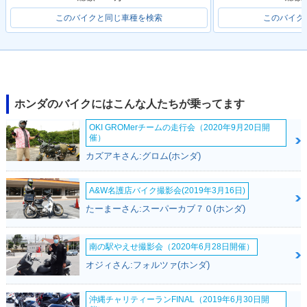
このバイクと同じ車種を検索
このバイク
ホンダのバイクにはこんな人たちが乗ってます
OKI GROMerチームの走行会（2020年9月20日開
催）
カズアキさん:グロム(ホンダ)
A&W名護店バイク撮影会(2019年3月16日)
たーまーさん:スーパーカブ７０(ホンダ)
南の駅やえせ撮影会（2020年6月28日開催）
オジィさん:フォルツァ(ホンダ)
沖縄チャリティーランFINAL（2019年6月30日開