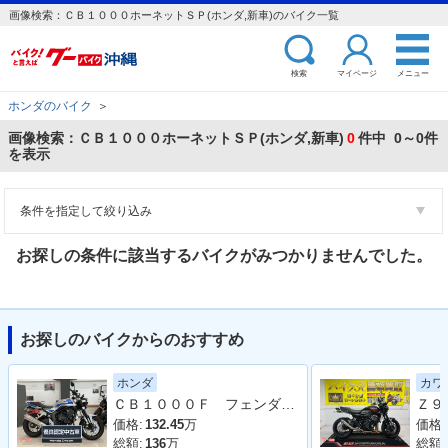
画像検索：ＣＢ１０００ホーネットＳＰ(ホンダ,新車)のバイク一覧
検索
マイページ
メニュー
ホンダのバイク
＞
画像検索：ＣＢ１０００ホーネットＳＰ(ホンダ,新車)
0
件中 0～0件
を表示
条件を指定して絞り込み
お探しの条件に該当するバイクがみつかりませんでした。
お探しのバイクからのおすすめ
ホンダ
カワ
ＣＢ１０００Ｆ フェンダーレスキット装着車両
価格:
132.45
万
価格:
総額:
136
万
総額: