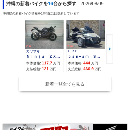
沖縄の新着バイクを
16
台から探す
- 2026/08/09 -
沖縄県の新着バイク情報を1時間に1回更新しています
カワサキ
ＢＲＰ
スズキ
Ｎｉｎｊａ ＺＸ−４Ｒ ＳＥ
ｃａｎ−ａｍ ＳＰＹＤＥＲ ＲＴ ＬＩＭＩＴＥＤ
117.7
444
68
本体価格:
万円
本体価格:
万円
本体価格:
121
466.9
71
支払総額:
万円
支払総額:
万円
支払総額:
新着一覧全てを見る