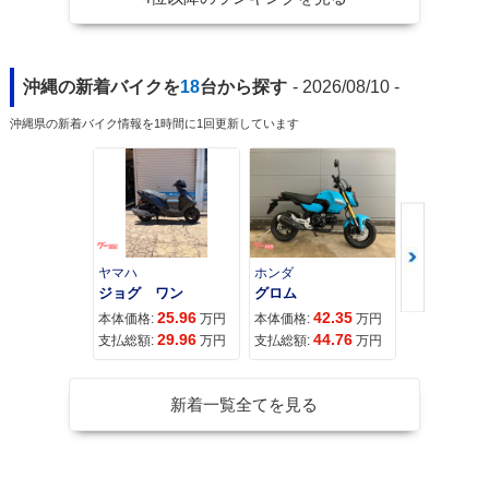
沖縄の新着バイクを
18
台から探す
- 2026/08/10 -
沖縄県の新着バイク情報を1時間に1回更新しています
ヤマハ
ホンダ
ホンダ
ジョグ ワン
グロム
25.96
42.35
11
本体価格:
万円
本体価格:
万円
本体価格:
29.96
44.76
11
支払総額:
万円
支払総額:
万円
支払総額:
新着一覧全てを見る