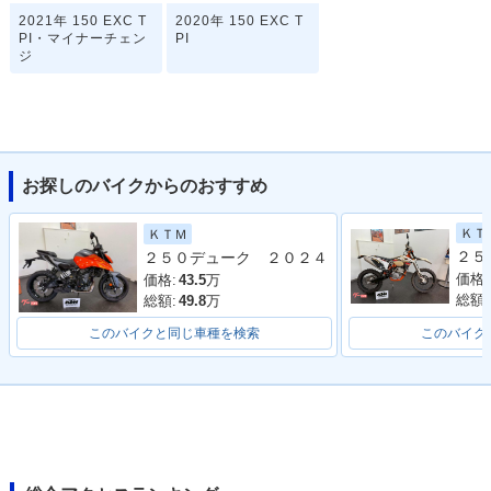
2021年 150 EXC T
2020年 150 EXC T
PI・マイナーチェン
PI
ジ
お探しのバイクからのおすすめ
ＫＴ
ＫＴＭ
２５０デューク ２０２４
価格:
価格:
43.5
万
総額:
総額:
49.8
万
このバイクと同じ車種を検索
このバイク