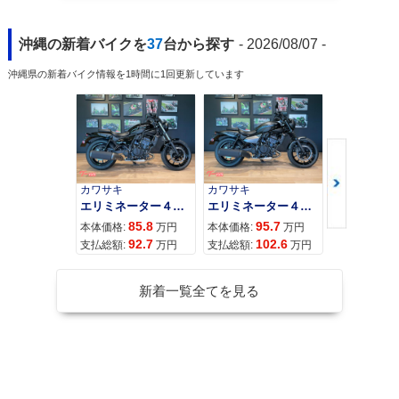
沖縄の新着バイクを
37
台から探す
- 2026/08/07 -
沖縄県の新着バイク情報を1時間に1回更新しています
カワサキ
カワサキ
カワサキ
エリミネーター４００
エリミネーター４００ＳＥ
85.8
95.7
11
本体価格:
万円
本体価格:
万円
本体価格:
92.7
102.6
12
支払総額:
万円
支払総額:
万円
支払総額:
新着一覧全てを見る