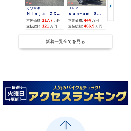
カワサキ
ＢＲＰ
スズキ
Ｎｉｎｊａ ＺＸ−４Ｒ ＳＥ
ｃａｎ−ａｍ ＳＰＹＤＥＲ ＲＴ ＬＩＭＩＴＥＤ
117.7
444
68
本体価格:
万円
本体価格:
万円
本体価格:
121
466.9
71
支払総額:
万円
支払総額:
万円
支払総額:
新着一覧全てを見る