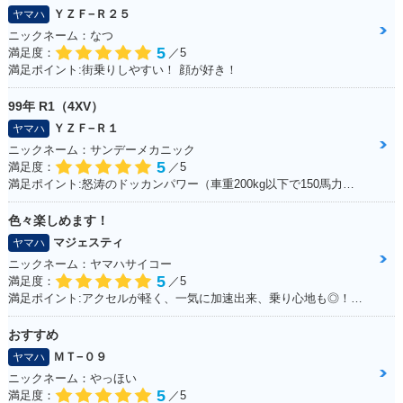
ＹＺＦ−Ｒ２５
ヤマハ
ニックネーム：なつ
5
満足度：
／5
満足ポイント:街乗りしやすい！ 顔が好き！
99年 R1（4XV）
ＹＺＦ−Ｒ１
ヤマハ
ニックネーム：サンデーメカニック
5
満足度：
／5
満足ポイント:怒涛のドッカンパワー（車重200kg以下で150馬力） 最新SSほどのパワーはでてませんが、それでもPWR1.3と鋭い加速をします！ カウルがクイックファスナーの為、簡単脱着、整備がとてもし易いのもお気に入り。 車体は固過ぎず程よくしなりがあり、以外と街乗りも楽にこなせます。 99年は逆輸入車の為、リミッターカットなし、240kmまでスムーズに伸び、 サーキット走行も十分楽しめ、タイムアタックもそこそこ行けますが、 やはり、ツイスティロード最速というコンセプトから、ワインディング走行が一番気持ちよく走れます。 整備性も良く、街乗り～サーキット走行と幅広い守備範囲 人馬一体を体験でき、バイクを操る喜びを教えてくれる楽しい相棒です☆
色々楽しめます！
マジェスティ
ヤマハ
ニックネーム：ヤマハサイコー
5
満足度：
／5
満足ポイント:アクセルが軽く、一気に加速出来、乗り心地も◎！見た目もかっこ良く、メットインも広くフルフェイスが2つ入ります！ カスタムパーツも多いので色々いじって楽しめます！
おすすめ
ＭＴ−０９
ヤマハ
ニックネーム：やっほい
5
満足度：
／5