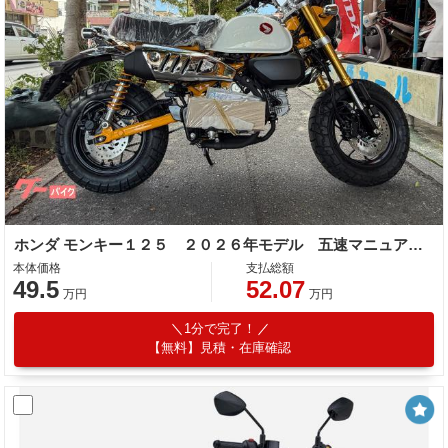
ホンダ モンキー１２５ ２０２６年モデル 五速マニュアル ＡＢＳ ＬＥＤヘッドライト チェック柄シート
本体価格
支払総額
49.5
52.07
万円
万円
1分で完了！
【無料】見積・在庫確認