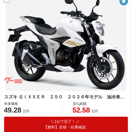
スズキ ＧＩＸＸＥＲ ２５０ ２０２６年モデル 油冷単気筒エンジン
本体価格
支払総額
49.28
52.58
万円
万円
1分で完了！
【無料】見積・在庫確認