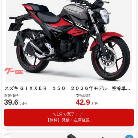
スズキ ＧＩＸＸＥＲ １５０ ２０２６年モデル 空冷単気筒エンジン
本体価格
支払総額
39.6
42.9
万円
万円
1分で完了！
【無料】見積・在庫確認