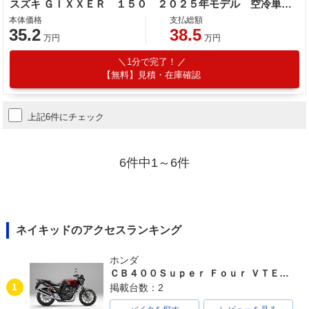
スズキ ＧＩＸＸＥＲ １５０ ２０２５年モデル 空冷単気筒エンジン
本体価格
支払総額
35.2
38.5
万円
万円
1分で完了！
【無料】見積・在庫確認
上記6件にチェック
6件中1～6件
ネイキッドのアクセスランキング
ホンダ
ＣＢ４００Ｓｕｐｅｒ Ｆｏｕｒ ＶＴＥＣ ＳＰＥＣ３
1
掲載台数：2