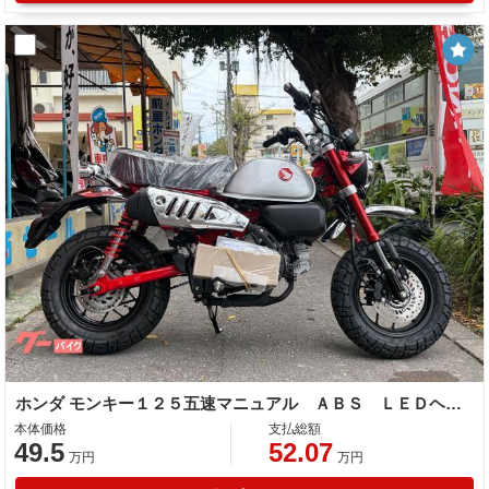
ホンダ モンキー１２５五速マニュアル ＡＢＳ ＬＥＤヘッドライト チェック柄シート
本体価格
支払総額
49.5
52.07
万円
万円