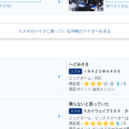
ESS V5
2008年 ADDRESS V50
2008年 ADDRESS V50
2008年 A
スズキ)
ゆうさくさん
限定車・特別・限定仕様
G・追加
0・マイ
スズキのバイクに乗っている沖縄のライダーを見る
1997年 ADDRESS V50
1996年 ADDRESS V50
1995年 A
ESS V5
へどみさき
ＩＮＡＺＵＭＡ４００
スズキ
ニックネーム：KEI
3
満足度：
／5
満足ポイント:油冷エンジン
乗らないと思っていた
スカイウェイブ２５０ タ
スズキ
ニックネーム：ビックスクーターは
5
満足度：
／5