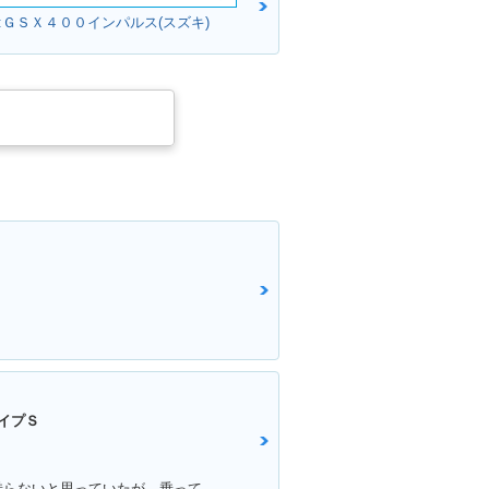
DDRESS V5
2007年 ADDRESS V5
:ＧＳＸ４００インパルス(スズキ)
ナーチェンジ
0・特別・限定仕様
DDRESS V50
イプＳ
満足ポイント:ビックスクーターは乗らないと思っていたが、乗ってみると離れなれなくなった。 運転しやすい！メットイン大きい！走りのストレスもない！ 通勤・通学にぴったりで、とても良い足☆ カスタムパーツも多くて楽しい！結局楽しいオススメの一台になりました！