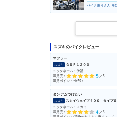
2009年 ADDRESS V5
2008年 ADDR
バイク乗りさん:隼(
0・追加
0・追加
スズキのバイクレビュー
2006年 ADDRESS V50
2006年 ADDR
G・新登場
0・新登場
マフラー
ＧＳＦ１２００
スズキ
ニックネーム：伊禮
5
満足度：
／5
満足ポイント:全部！！
タンデムつけたい
スカイウェイブ４００ タイプＳ
スズキ
ニックネーム：スカイ
4
満足度：
／5
満足ポイント:荷物がたくさん乗るところ