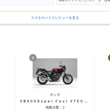
スズキのバイクレビューを見る
2
ホンダ
ＣＢ４００Ｓｕｐｅｒ Ｆｏｕｒ ＶＴＥＣ ＳＰＥＣ３
掲載台数：2