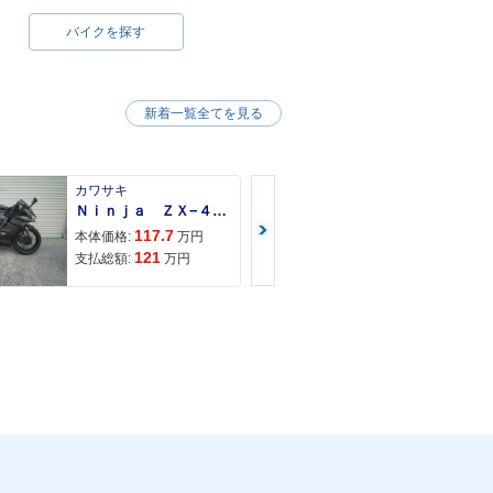
バイクを探す
新着一覧全てを見る
カワサキ
カワサキ
Ｎｉｎｊａ ＺＸ−４Ｒ ＳＥ
Ｚ９００ＲＳ
117.7
150
本体価格:
万円
本体価格:
121
157
支払総額:
万円
支払総額: