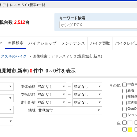
アドレスＶ５０(新車)一覧
キーワード検索
載台数
2,512
台
画像検索
ア
バイクショップ
メンテナンス
バイク買取
バイクレビ
スズキのバイク
＞
画像検索：アドレスＶ５０(豊見城市,新車)
見城市,新車)
0
件中 0～0件を表示
中古
その他
本体価格
～
新着
支払総額
～
複数
走行距離
～
車両
Goo
地域
ショ
色