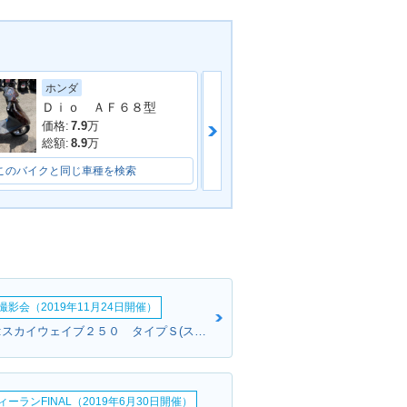
ホンダ
ホンダ
DDRESS V5
2011年 ADDRESS V50
Ｄｉｏ ＡＦ６８型
トゥデイ
・限定仕様
特別色・特別・限定仕様
価格:
7.9
万
価格:
4.5
万
総額:
8.9
万
総額:
5.5
万
このバイクと同じ車種を検索
このバイクと同じ車種を検索
DDRESS V5
2009年 ADDRESS V50
ナーチェンジ
G・カラーチェンジ
影会（2019年11月24日開催）
さとさんさん:スカイウェイブ２５０ タイプＳ(スズキ)
ーランFINAL（2019年6月30日開催）