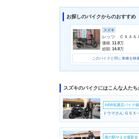
お探しのバイクからのおすすめ
スズキ
2013年 ADDRESS V5
2013年 ADDR
0・追加
0・カラーチェ
価格:
11.8
万
総額:
14.8
万
このバイクと同じ車種を検
スズキのバイクにはこんな人たち
2011年 ADDRESS V5
2011年 ADDR
0・マイナーチェンジ
0・特別・限定
A&W名護店バイク撮影
トウマさん:ＧＳＸ−
南の駅やえせ撮影会（