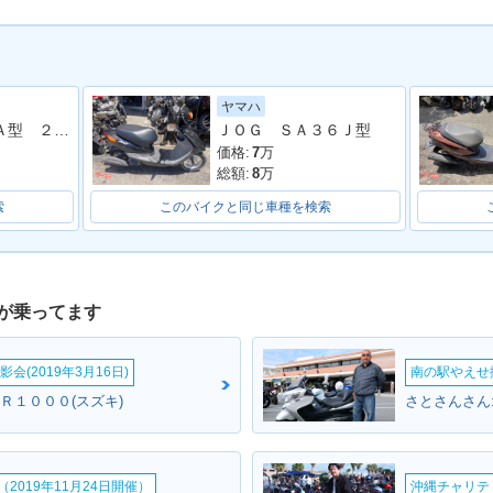
ヤマハ
ESS V5
2013年 ADDRESS V5
2012年 ADDRESS V5
2012年 A
レッツ ＣＡ４ＡＡ型 ２０２１年モデル リアキャリア コンビニフック
ＪＯＧ ＳＡ３６Ｊ型
ンジ
0・特別・限定仕様
0・マイナーチェンジ
0・特別
価格:
7
万
総額:
8
万
索
このバイクと同じ車種を検索
が乗ってます
ESS V5
2010年 ADDRESS V5
2010年 ADDRESS V50
2010年 A
仕様
0・特別・限定仕様
G・マイナーチェンジ
0・マイ
会(2019年3月16日)
南の駅やえせ撮
Ｒ１０００(スズキ)
2019年11月24日開催）
沖縄チャリティ