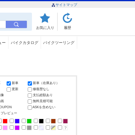
サイトマップ
お気に入り
履歴
ュー
バイクカタログ
バイクツーリング
車
新車
新車（在庫あり）
更新
修復歴なし
画像
支払総額あり
動画
無料見積可能
COUPON
ASKを含めない
ップレビュー