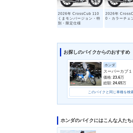
2026年 CrossCub 110
2026年 CrossC
くまモンバージョン・特
0・カラーチェ
別・限定仕様
お探しのバイクからのおすすめ
ホンダ
スーパーカブ１
2020年 CrossCub 110
2020年 CrossC
くまモンバージョン・特
0・マイナーチ
価格:
23.6
万
別・限定仕様
総額:
24.65
万
このバイクと同じ車種を検
ホンダのバイクにはこんな人たち
2014年 CROSS Cub・
2013年 CROS