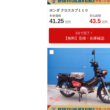
ホンダ クロスカブ１１０
本体価格
支払総額
41.25
43.5
万円
万円
1分で完了！
【無料】見積・在庫確認