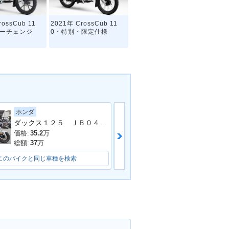
rossCub 11
2021年 CrossCub 11
ナーチェンジ
0・特別・限定仕様
ホンダ
ホンダ
ダックス１２５ ＪＢ０４型 ワンオーナー フロントカゴ ＡＢＳ ＬＥＤ 整備 保証 自賠責保険
スーパーカブ５
rossCub 11
2017年 CrossCub 110
モデルチェンジ
価格:
35.2
万
価格:
26.5
万
総額:
37
万
総額:
28
万
このバイクと同じ車種を検索
このバイクと同じ車種を検索