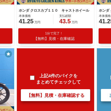
ホンダ クロスカブ１１０ キャストホイール
ホンダ
本体価格
支払総額
本体価格
41.25
43.5
41.2
万円
万円
1分で完了！
【無料】見積・在庫確認
上記4件のバイクを
まとめてチェックして
【無料】見積・在庫確認する