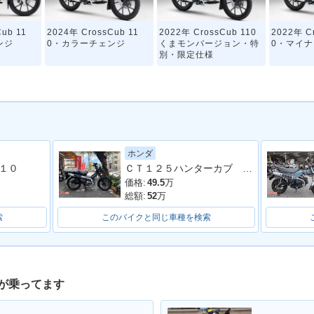
ub 11
2024年 CrossCub 11
2022年 CrossCub 110
2022年 C
ンジ
0・カラーチェンジ
くまモンバージョン・特
0・マイ
別・限定仕様
ホンダ
ＣＴ１２５ハンターカブ ＡＢＳ ＬＥＤヘッドライト
１０
ub 11
2019年 CrossCub 11
2019年 CrossCub 110
2018年 C
ェンジ
0・カラーチェンジ
くまモンバージョン・特
0・フル
価格:
49.5
万
別・限定仕様
総額:
52
万
索
このバイクと同じ車種を検索
が乗ってます
S Cub・