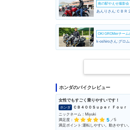
カラーチェンジ
新登場
南の駅やえせ撮影会（
あんりさん:ＣＢＲ２
OKI GROMerチ
k-oshiroさん:グロ
ホンダのバイクレビュー
女性でもすごく乗りやすいです！
ＣＢ４００Ｓｕｐｅｒ Ｆｏｕｒ
ホンダ
ニックネーム：Miyuki
5
満足度：
／5