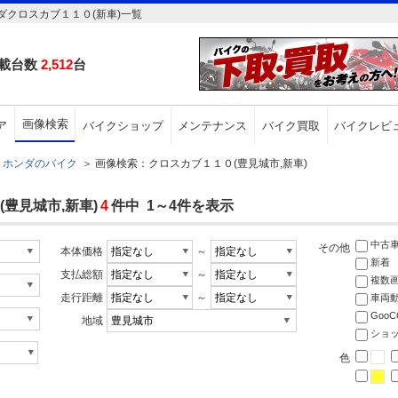
クロスカブ１１０(新車)一覧
載台数
2,512
台
画像検索
ア
バイクショップ
メンテナンス
バイク買取
バイクレビ
ホンダのバイク
＞
画像検索：クロスカブ１１０(豊見城市,新車)
豊見城市,新車)
4
件中 1～4件を表示
中古
その他
本体価格
～
新着
支払総額
～
複数
走行距離
～
車両
Goo
地域
ショ
色