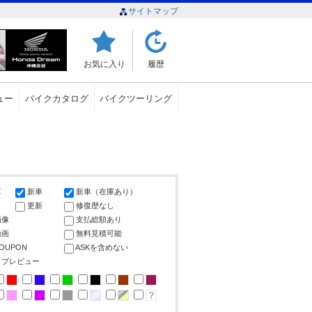
サイトマップ
お気に入り
履歴
ュー
バイクカタログ
バイクツーリング
車
新車
新車（在庫あり）
更新
修復歴なし
画像
支払総額あり
動画
無料見積可能
COUPON
ASKを含めない
ップレビュー