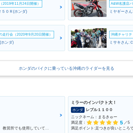
2019年11月24日開催）
A&W名護店バ
５０Ｒ(ホンダ)
ミヤギーさん
ームの走行会（2020年9月20日開催）
沖縄チャリティ
ム(ホンダ)
ミサキさん:
ホンダのバイクに乗っている沖縄のライダーを見る
ミラーのインパクト大！
レブル１１００
ホンダ
ニックネーム：まるきゅー
5
満足度：
／5
満足ポイント:運転しやすい。動きやすい。 教習所でも使用していて使いやすいので、私でも快適に運転できます。