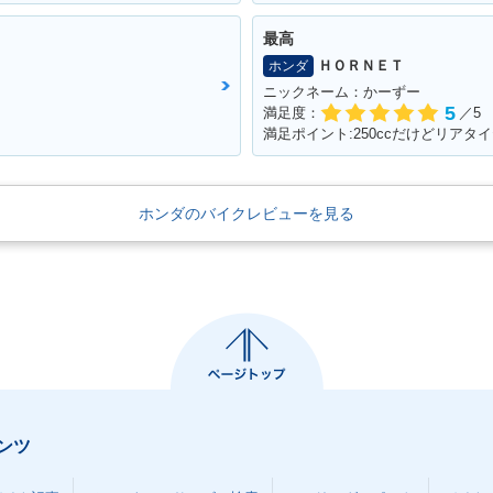
最高
ＨＯＲＮＥＴ
ホンダ
ニックネーム：かーずー
5
満足度：
／5
満足ポイント:250ccだけどリアタ
ホンダのバイクレビューを見る
ンツ