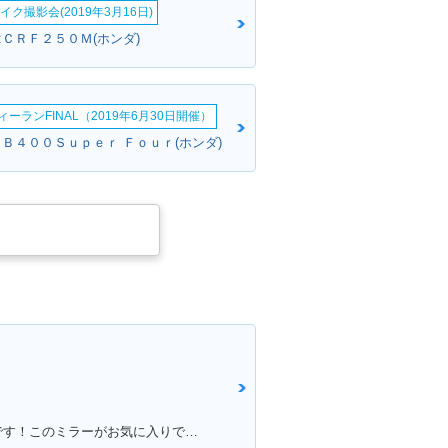
イク撮影会(2019年3月16日)
:ＣＲＦ２５０Ｍ(ホンダ)
ーランFINAL（2019年6月30日開催）
ＣＢ４００Ｓｕｐｅｒ Ｆｏｕｒ(ホンダ)
満足ポイント:足つきが良いところです！このミラーがお気に入りです。