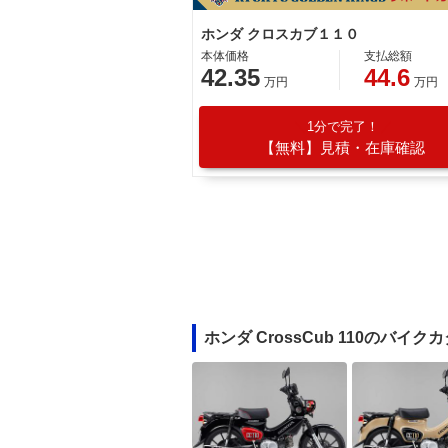
ホンダ クロスカブ１１０
本体価格
支払総額
42.35
44.6
万円
万円
1分で完了！
【無料】見積・在庫確認
ホンダ CrossCub 110のバイク