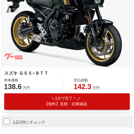
スズキ ＧＳＸ−８ＴＴ
本体価格
支払総額
138.6
142.3
万円
万円
1分で完了！
【無料】見積・在庫確認
上記1件にチェック