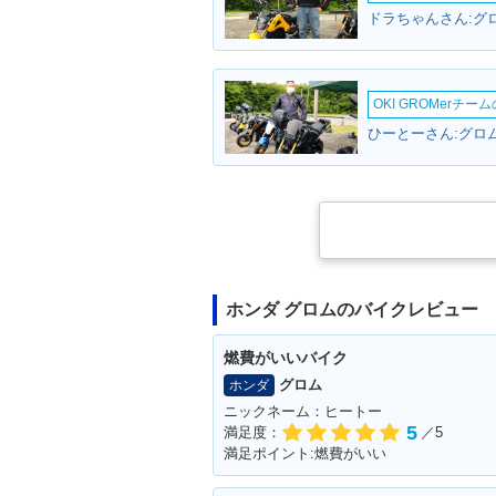
ドラちゃんさん:グロ
OKI GROMerチ
ひーとーさん:グロム
ホンダ グロムのバイクレビュー
燃費がいいバイク
グロム
ホンダ
ニックネーム：ヒートー
5
満足度：
／5
満足ポイント:燃費がいい