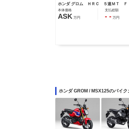
ホンダ グロム ＨＲＣ ５速ＭＴ Ｆ
本体価格
支払総額
ASK
- -
万円
万円
ホンダ GROM / MSX125のバイ