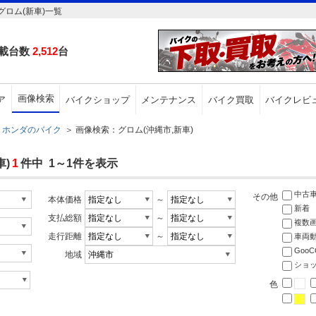
ロム(新車)一覧
載台数
2,512
台
画像検索
ア
バイクショップ
メンテナンス
バイク買取
バイクレビ
ホンダのバイク
＞
画像検索：グロム(沖縄市,新車)
)
1
件中 1～1件を表示
中古
その他
本体価格
～
新着
支払総額
～
複数
走行距離
～
車両
Goo
地域
ショ
色