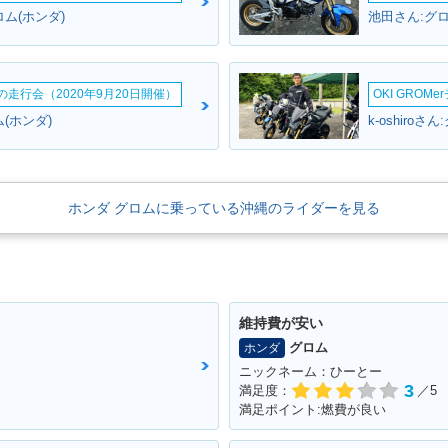
ム(ホンダ)
池田さん:グロ
ームの走行会（2020年9月20日開催）
OKI GROM
(ホンダ)
k-oshiroさ
ホンダ グロムに乗っている沖縄のライダーを見る
維持費が安い
グロム
ホンダ
ニックネーム：ひーとー
3
満足度：
／5
満足ポイント:燃費が良い