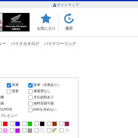
サイトマップ
お気に入り
履歴
ュー
バイクカタログ
バイクツーリング
車
新車
新車（在庫あり）
更新
修復歴なし
画像
支払総額あり
動画
無料見積可能
COUPON
ASKを含めない
ップレビュー