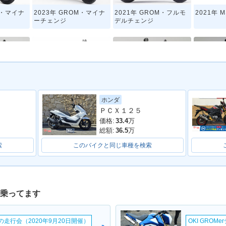
M・マイナ
2023年 GROM・マイナ
2021年 GROM・フルモ
2021年 M
ーチェンジ
デルチェンジ
ホンダ
M・マイナ
2016年 MSX125SF・マ
2015年 GROM・カラー
2014年 
ＰＣＸ１２５
イナーチェンジ
チェンジ
ーチェン
価格:
33.4
万
総額:
36.5
万
索
このバイクと同じ車種を検索
が乗ってます
ームの走行会（2020年9月20日開催）
OKI GROM