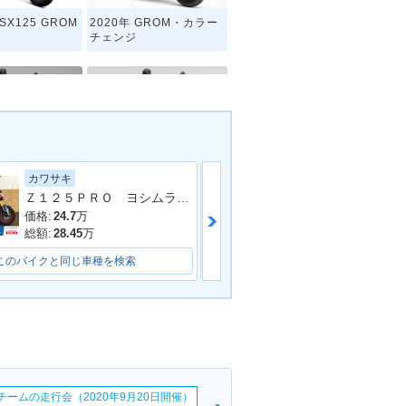
SX125 GROM
2020年 GROM・カラー
チェンジ
カワサキ
ホンダ
GROM・マイナ
2013年 GROM・新登場
Ｚ１２５ＰＲＯ ヨシムラフルエキ
ジ
価格:
24.7
万
価格:
35.2
万
総額:
28.45
万
総額:
37
万
このバイクと同じ車種を検索
このバイクと同じ車種を検索
erチームの走行会（2020年9月20日開催）