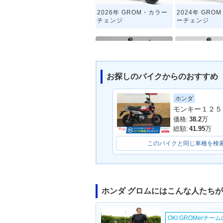
2026年 GROM・カラー
2024年 GRO
チェンジ
ーチェンジ
お探しのバイクからのおすすめ
ホンダ
2018年 GROM・カラー
2016年 GRO
モンキー１２５
チェンジ
ーチェンジ
価格:
38.2
万
総額:
41.95
万
このバイクと同じ車種を検
ホンダ グロムにはこんな人たち
2013年 MSX125
OKI GROMerチ