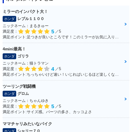
ミラーのインパクト大！
レブル１１００
ホンダ
ニックネーム：まるきゅー
5
満足度：
／5
満足ポイント:足つきが良いところです！このミラーがお気に入りです。
4mini最高！
ゴリラ
ホンダ
ニックネーム：猫トラマン
4
満足度：
／5
満足ポイント:ちっちゃいけど速い！いじればいじるほど楽しくなるバイク！カスタムパーツも社外で豊富にあるため楽しい！
ツーリング戦闘機
グロム
ホンダ
ニックネーム：ちゃんゆき
5
満足度：
／5
満足ポイント:サイズ感。パーツの多さ、カッコよさ
ママチャリみたいなバイク
シャリー７０
ホンダ