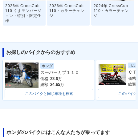
2026年 CrossCub
2026年 CrossCub
2024年 CrossCub
110 くまモンバージ
110・カラーチェン
110・カラーチェン
ョン・特別・限定仕
ジ
ジ
様
お探しのバイクからのおすすめ
ホン
ホンダ
2022年 CrossCub
2022年 CrossCub
2021年 CrossCub
スーパーカブ１１０
110 くまモンバージ
110・マイナーチェ
110・特別・限定仕
ョン・特別・限定仕
ンジ
様
価格:
価格:
23.6
万
様
総額:
総額:
24.65
万
このバイクと同じ車種を検索
このバイク
2020年 CrossCub
2020年 CrossCub
2019年 CrossCub
ホンダのバイクにはこんな人たちが乗ってます
110 くまモンバージ
110・マイナーチェ
110・カラーチェン