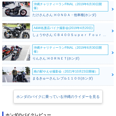
ョン・特別・限定仕
ンジ
ジ
沖縄チャリティーランFINAL（2019年6月30日開
様
催）
たけさんさん:ＨＯＮＤＡ・他車種(ホンダ)
A&W名護店バイク撮影会(2019年4月20日)
しょうやさん:ＣＢ４００Ｓｕｐｅｒ Ｆｏｕｒ ＶＴＥＣ ＳＰＥＣ３(ホンダ)
2019年 CrossCub
2018年 CrossCub
2017年 CrossCub
沖縄チャリティーランFINAL（2019年6月30日開
110 くまモンバージ
110・フルモデルチ
110
催）
ョン・特別・限定仕
ェンジ
様
りんさん:ＨＯＲＮＥＴ(ホンダ)
南の駅やえせ撮影会（2021年10月23日開催）
まるきゅーさん:レブル１１００(ホンダ)
ホンダのバイクに乗っている沖縄のライダーを見る
2014年 CROSS Cu
2013年 CROSS Cu
b・カラーチェンジ
b・新登場
ホンダのバイクレビュー