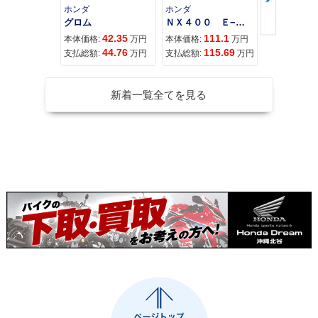
ホンダ
ホンダ
カワサキ
グロム
ＮＸ４００ Ｅ−Ｃｌｕｔｃｈ
42.35
111.1
11
本体価格:
万円
本体価格:
万円
本体価格:
44.76
115.69
12
支払総額:
万円
支払総額:
万円
支払総額:
新着一覧全てを見る