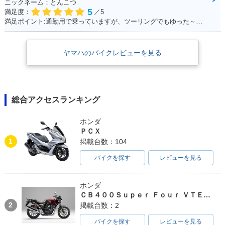
ニックネーム：とんこつ
5
満足度：
／5
満足ポイント:通勤用で乗っていますが、ツーリングでもゆった～り走るのに最適です。 車体は230～240kgと重いですが、座ったときの足つきも良く、走り出すと非常に安定感があり快適。 カスタムパーツも豊富で、バイクをいじりたい方は楽しめると思います。 収納は付いていないので、サイドバッグ等を取り付けて乗ると良いです。 クラシックタイプはシャフトドライブになっていて、メンテナンスが苦手な方にもオススメ。 大型に負けないフォルムなので「ハーレーに乗りたいけど中免しか持ってない。。」と言う方は是非！
ヤマハのバイクレビューを見る
総合アクセスランキング
ホンダ
ＰＣＸ
1
掲載台数：104
バイクを探す
レビューを見る
ホンダ
ＣＢ４００Ｓｕｐｅｒ Ｆｏｕｒ ＶＴＥＣ ＳＰＥＣ３
2
掲載台数：2
バイクを探す
レビューを見る