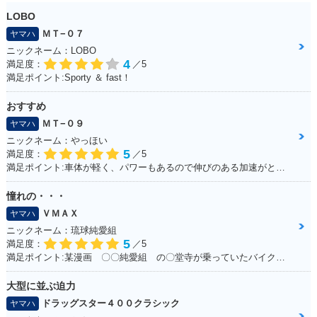
LOBO
ＭＴ−０７
ヤマハ
ニックネーム：LOBO
4
満足度：
／5
満足ポイント:Sporty ＆ fast！
おすすめ
ＭＴ−０９
ヤマハ
ニックネーム：やっほい
5
満足度：
／5
満足ポイント:車体が軽く、パワーもあるので伸びのある加速がとてもいいです。 高速道路も走りましたが、とても楽しめました。 また三気筒エンジンがとても気持ちよく、 国産車で三気筒エンジンはとても貴重だと感じた１台です。
憧れの・・・
ＶＭＡＸ
ヤマハ
ニックネーム：琉球純愛組
5
満足度：
／5
満足ポイント:某漫画 〇〇純愛組 の〇堂寺が乗っていたバイク。。。 私もジャックナイフを決めたいと思い、毎日学校にも行かず土方のバイトをしてためた150万 荒馬のようなハンドリング、じゃじゃ馬のような加速。。。全てが最高でした！ 20年たった今でもガレージでしっかり現役です！！最高の相棒ですよ！！
大型に並ぶ迫力
ドラッグスター４００クラシック
ヤマハ