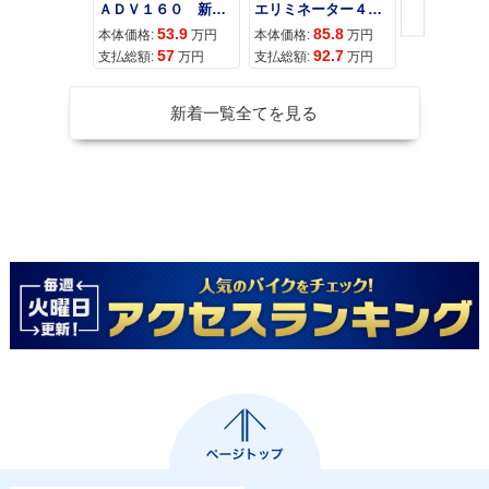
ＡＤＶ１６０ 新車 ２０２６年最新モデル パールスモーキーグレー スマートキー ２９Ｌメットイン ＵＳＢ Ｔｙｐｅ−Ｃ装備
エリミネーター４００
53.9
85.8
95
本体価格:
万円
本体価格:
万円
本体価格:
57
92.7
10
支払総額:
万円
支払総額:
万円
支払総額:
新着一覧全てを見る