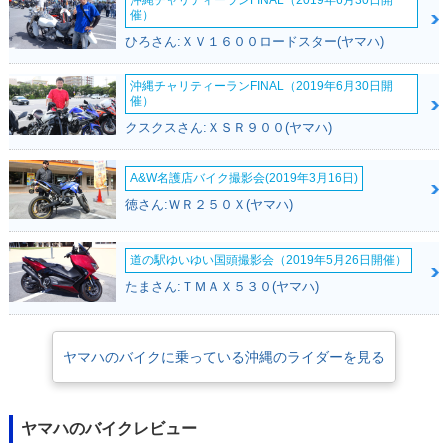
沖縄チャリティーランFINAL（2019年6月30日開
催）
ひろさん:ＸＶ１６００ロードスター(ヤマハ)
沖縄チャリティーランFINAL（2019年6月30日開
2017年 MT-25・カ
2016年 MT-25・新
催）
ラーチェンジ
登場
クスクスさん:ＸＳＲ９００(ヤマハ)
A&W名護店バイク撮影会(2019年3月16日)
徳さん:ＷＲ２５０Ｘ(ヤマハ)
道の駅ゆいゆい国頭撮影会（2019年5月26日開催）
たまさん:ＴＭＡＸ５３０(ヤマハ)
ヤマハのバイクに乗っている沖縄のライダーを見る
ヤマハのバイクレビュー