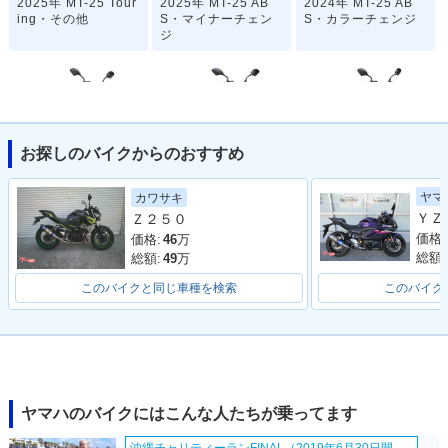
2025年 MT-25 Tour
2025年 MT-25 AB
2024年 MT-25 AB
ing・その他
S・マイナーチェン
S・カラーチェンジ
ジ
お探しのバイクからのおすすめ
2022年 MT-25 AB
2021年 MT-25 AB
2020年 MT-25 AB
ヤマ
カワサキ
S・マイナーチェン
S・カラーチェンジ
S・マイナーチェン
Ｚ２５０
ジ
ジ
価格:
価格:
46
万
総額:
総額:
49
万
このバイクと同じ車種を検索
このバイク
2020年 MT-25・マ
2019年 MT-25・カ
2018年 MT-25・カ
イナーチェンジ
ラーチェンジ
ラーチェンジ
ヤマハのバイクにはこんな人たちが乗ってます