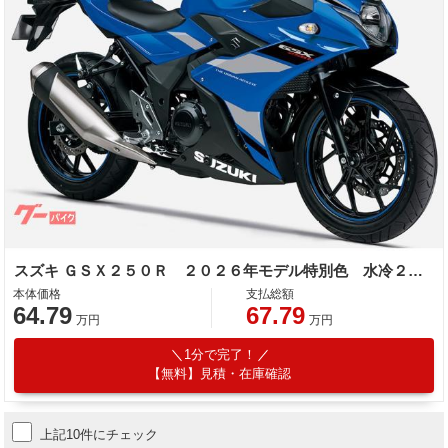
スズキ ＧＳＸ２５０Ｒ ２０２６年モデル特別色 水冷２気筒エンジン
本体価格
支払総額
64.79
67.79
万円
万円
1分で完了！
【無料】見積・在庫確認
上記10件にチェック