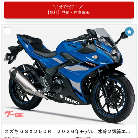
1分で完了！
【無料】見積・在庫確認
スズキ ＧＳＸ２５０Ｒ ２０２６年モデル 水冷２気筒エンジン