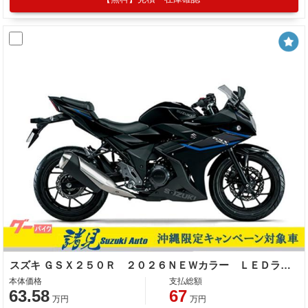
スズキ ＧＳＸ２５０Ｒ ２０２６ＮＥＷカラー ＬＥＤライト 多機能インストゥルメントパネル
本体価格
支払総額
63.58
67
万円
万円