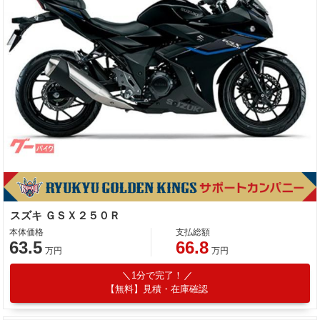
スズキ ＧＳＸ２５０Ｒ
本体価格
支払総額
63.5
66.8
万円
万円
1分で完了！
【無料】見積・在庫確認