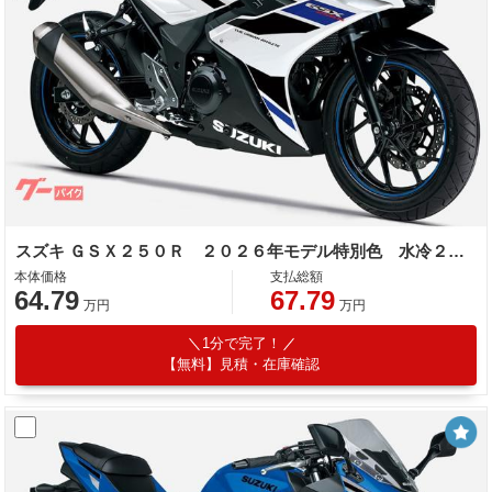
スズキ ＧＳＸ２５０Ｒ ２０２６年モデル特別色 水冷２気筒エンジン
本体価格
支払総額
64.79
67.79
万円
万円
1分で完了！
【無料】見積・在庫確認