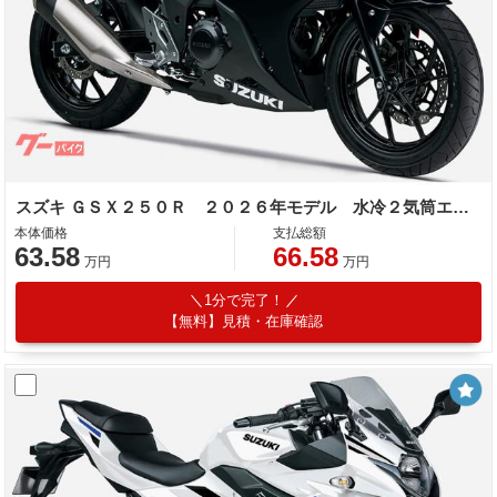
スズキ ＧＳＸ２５０Ｒ ２０２６年モデル 水冷２気筒エンジン
本体価格
支払総額
63.58
66.58
万円
万円
1分で完了！
【無料】見積・在庫確認