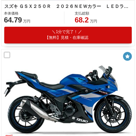
スズキ ＧＳＸ２５０Ｒ ２０２６ＮＥＷカラー ＬＥＤライト 多機能インストゥルメントパネル
本体価格
支払総額
64.79
68.2
万円
万円
1分で完了！
【無料】見積・在庫確認