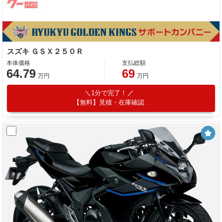
スズキ ＧＳＸ２５０Ｒ
本体価格
支払総額
64.79
69
万円
万円
1分で完了！
【無料】見積・在庫確認