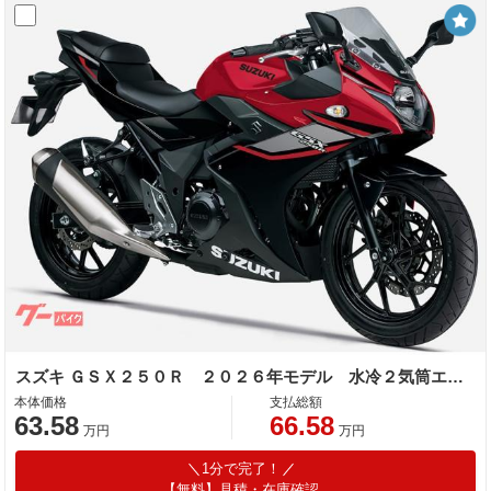
スズキ ＧＳＸ２５０Ｒ ２０２６年モデル 水冷２気筒エンジン
本体価格
支払総額
63.58
66.58
万円
万円
1分で完了！
【無料】見積・在庫確認