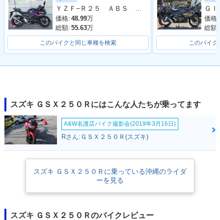
BS・追加
R・カラーチェンジ
R・カラーチェンジ
ＹＺＦ−Ｒ２５ ＡＢＳ ２０２３年モデル ＲＧ７４Ｊ ＷＲ’Ｓマフラー
価格:
48.99
万
価格:
総額:
55.63
万
総額:
このバイクと同じ車種を検索
このバイク
2017年 GSX250
GSX250R
R・新登場
スズキ ＧＳＸ２５０Ｒにはこんな人たちが乗ってます
A&W名護店バイク撮影会(2019年3月16日)
Rさん:ＧＳＸ２５０Ｒ(スズキ)
スズキ ＧＳＸ２５０Ｒに乗っている沖縄のライダ
ーを見る
スズキ ＧＳＸ２５０Ｒのバイクレビュー