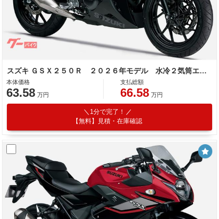
スズキ ＧＳＸ２５０Ｒ ２０２６年モデル 水冷２気筒エンジン
本体価格
支払総額
63.58
66.58
万円
万円
1分で完了！
【無料】見積・在庫確認