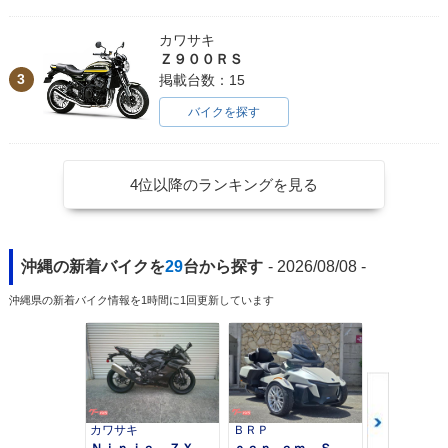
カワサキ
Ｚ９００ＲＳ
3
掲載台数：15
バイクを探す
4位以降のランキングを見る
沖縄の新着バイクを
29
台から探す
- 2026/08/08 -
沖縄県の新着バイク情報を1時間に1回更新しています
カワサキ
ＢＲＰ
スズキ