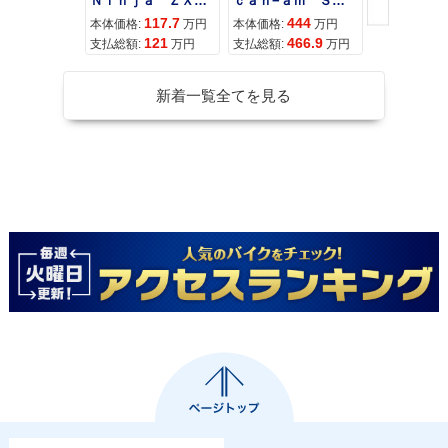
Ｎｉｎｊａ ＺＸ−４Ｒ ＳＥ
ｃａｎ−ａｍ ＳＰＹＤＥＲ ＲＴ ＬＩＭＩＴＥＤ
117.7
444
68
本体価格:
万円
本体価格:
万円
本体価格:
121
466.9
72
支払総額:
万円
支払総額:
万円
支払総額:
新着一覧全てを見る