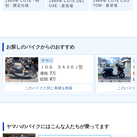
1985年 CUTE・特
1984年 CUTE CUS
1984年 CUTE DEL
別・限定仕様
TOM・新登場
UXE・新登場
お探しのバイクからのおすすめ
ヤマハ
ＪＯＧ ＳＡ３６Ｊ型
Ｄ
価格:
7
万
価
総額:
8
万
総
このバイクと同じ車種を検索
このバイク
ヤマハのバイクにはこんな人たちが乗ってます