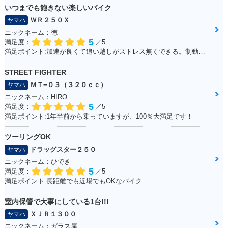
いつまでも飽きない楽しいバイク
ＷＲ２５０Ｘ
ヤマハ
ニックネーム：徳
5
満足度：
／5
満足ポイント:加速が良くて追い越しがストレス無くできる。制動力グッド。
STREET FIGHTER
ＭＴ−０３（３２０ｃｃ）
ヤマハ
ニックネーム：HIRO
5
満足度：
／5
満足ポイント:1年半前から乗っていますが、100％大満足です！
ツーリングOK
ドラッグスター２５０
ヤマハ
ニックネーム：ひでき
5
満足度：
／5
満足ポイント:長距離でも近場でもOKなバイク
室内保管で大事にしている1台!!!
ＸＪＲ１３００
ヤマハ
ニックネーム：ガラス屋