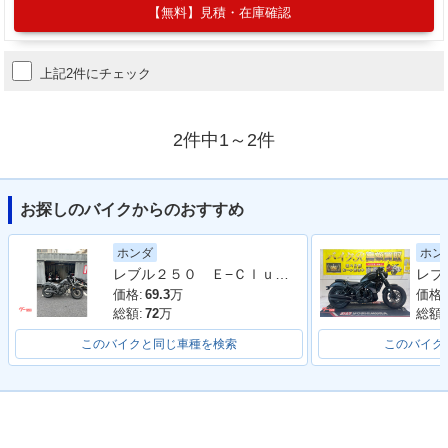
【無料】見積・在庫確認
上記2件にチェック
2件中1～2件
お探しのバイクからのおすすめ
ホンダ
ホン
レブル２５０ Ｅ−Ｃｌｕｔｃｈ 新車 ２０２５年モデル マットガンパウダーブラックメタリック ＡＢＳ標準装備 ＬＥＤヘッドライト
価格:
69.3
万
価格:
総額:
72
万
総額:
このバイクと同じ車種を検索
このバイク