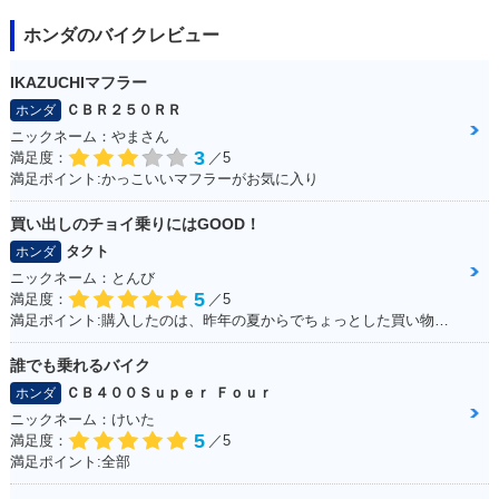
ホンダのバイクレビュー
IKAZUCHIマフラー
ＣＢＲ２５０ＲＲ
ホンダ
ニックネーム：やまさん
3
満足度：
／5
満足ポイント:かっこいいマフラーがお気に入り
買い出しのチョイ乗りにはGOOD！
タクト
ホンダ
ニックネーム：とんび
5
満足度：
／5
満足ポイント:購入したのは、昨年の夏からでちょっとした買い物で出かけるときにとても重宝しております。 手荷物も予想以上に運べるし、入り組んだ道が多い沖縄では小回りが利くのでお勧めです。
誰でも乗れるバイク
ＣＢ４００Ｓｕｐｅｒ Ｆｏｕｒ
ホンダ
ニックネーム：けいた
5
満足度：
／5
満足ポイント:全部