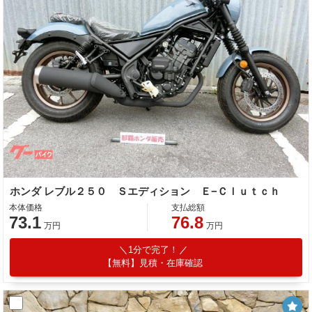
ホンダ レブル２５０ Ｓエディション Ｅ−Ｃｌｕｔｃｈ
本体価格
支払総額
73.1
76.8
万円
万円
1分で完了！
【無料】見積・在庫確認