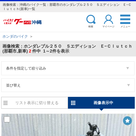
画像検索：沖縄のバイク一覧：那覇市のホンダレブル２５０ Ｓエディション Ｅ−Ｃ
ｌｕｔｃｈ(新車)一覧
検索
マイページ
メニュー
ホンダのバイク
＞
画像検索：ホンダレブル２５０ Ｓエディション Ｅ−Ｃｌｕｔｃｈ
(那覇市,新車)
2
件中 1～2件を表示
条件を指定して絞り込み
並び替え
リスト表示に切り替える
画像表示中