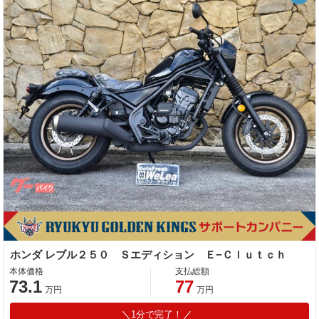
ホンダ レブル２５０ Ｓエディション Ｅ−Ｃｌｕｔｃｈ
本体価格
支払総額
73.1
77
万円
万円
1分で完了！