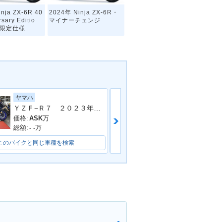
nja ZX-6R 40
2024年 Ninja ZX-6R・
rsary Editio
マイナーチェンジ
・限定仕様
ヤマハ
カワサキ
ＹＺＦ−Ｒ７ ２０２３年モデル 新車 ＡＢＳ アシスト＆スリッパ−クラッチ フルＬＣＤメーター ＬＥＤヘッドランプ
inja ZX-6R・
2020年 Ninja ZX-6R K
ェンジ
RT Edition・カラーチェ
価格:
ASK
万
価格:
129.8
万
ンジ
総額:
- -
万
総額:
134.8
万
このバイクと同じ車種を検索
このバイクと同じ車種を検索
nja ZX-6R K
2016年 Ninja ZX-6R AB
n
S KRT Edition