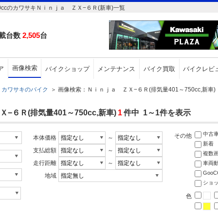
0ccのカワサキＮｉｎｊａ ＺＸ−６Ｒ(新車)一覧
載台数
2,505
台
画像検索
ア
バイクショップ
メンテナンス
バイク買取
バイクレビ
カワサキのバイク
＞
画像検索：Ｎｉｎｊａ ＺＸ−６Ｒ(排気量401～750cc,新車)
Ｒ(排気量401～750cc,新車)
1
件中 1～1件を表示
中古
その他
本体価格
～
新着
支払総額
～
複数
走行距離
～
車両
Goo
地域
ショ
色