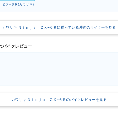
 ＺＸ−６Ｒ(カワサキ)
カワサキ Ｎｉｎｊａ ＺＸ−６Ｒに乗っている沖縄のライダーを見る
ZX-6R
2015年 Ninja ZX-6R Sp
2015年 Ninja ZX-6R AB
2015年 Ni
ecial Edition
S Special Edition
S
のバイクレビュー
ZX-6R
2013年 Ninja ZX-6R AB
2013年 Ninja ZX-6R・
2012年 Ni
S・追加
フルモデルチェンジ
カワサキ Ｎｉｎｊａ ＺＸ−６Ｒのバイクレビューを見る