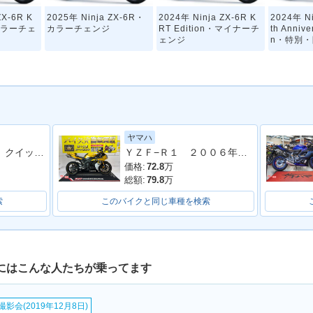
ZX-6R K
2025年 Ninja ZX-6R・
2024年 Ninja ZX-6R K
2024年 Ni
・カラーチェ
カラーチェンジ
RT Edition・マイナーチ
th Annive
ェンジ
n・特別
ヤマハ
ＣＢＲ６００ＲＲ クイックシフター付
ＹＺＦ−Ｒ１ ２００６年モデル 逆車 ストライカーサイレンサー フェンダーレス エンジンスライダー シングルシート
ZX-6R K
2022年 Ninja ZX-6R・
2021年 Ninja ZX-6R K
2021年 N
カラーチェンジ
RT Edition・カラーチェ
カラーチ
価格:
72.8
万
ンジ
総額:
79.8
万
索
このバイクと同じ車種を検索
Ｒにはこんな人たちが乗ってます
ZX-6R K
2019年 Ninja ZX-6R・
2019年 Ninja ZX-6R AB
2016年 Ni
・新登場
新登場
S・フルモデルチェンジ
RT Editio
影会(2019年12月8日)