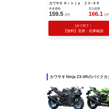
カワサキ Ｎｉｎｊａ ＺＸ−６Ｒ
本体価格
支払総額
159.5
166.1
万円
万
1分で完了！
【無料】見積・在庫確認
カワサキ Ninja ZX-6Rのバイク