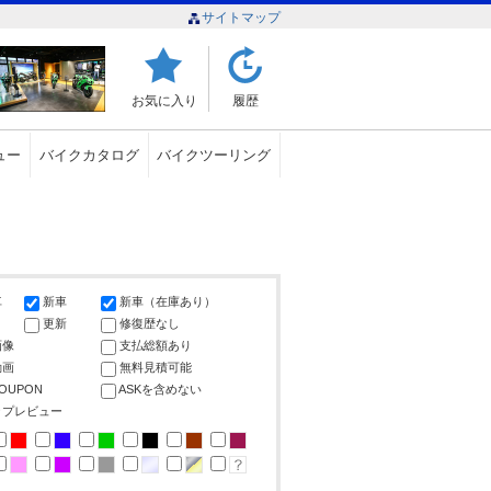
サイトマップ
お気に入り
履歴
ュー
バイクカタログ
バイクツーリング
車
新車
新車（在庫あり）
更新
修復歴なし
画像
支払総額あり
動画
無料見積可能
COUPON
ASKを含めない
ップレビュー