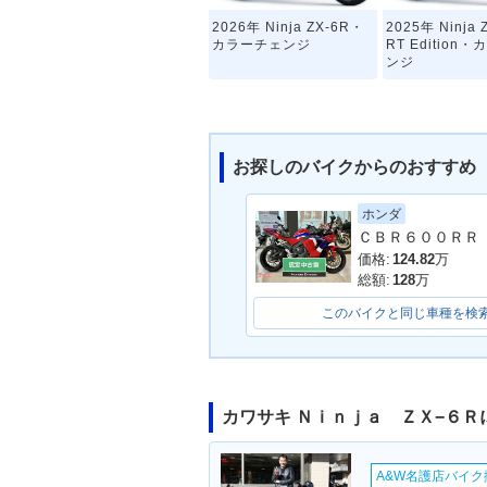
2026年 Ninja ZX-6R・
2025年 Ninja 
カラーチェンジ
RT Edition
ンジ
お探しのバイクからのおすすめ
ホンダ
2023年 Ninja ZX-6R K
2022年 Ninja 
RT Edition・カラーチェ
RT Edition
価格:
124.82
万
ンジ
総額:
128
万
このバイクと同じ車種を検
カワサキ Ｎｉｎｊａ ＺＸ−６
2020年 Ninja ZX-6R・
2019年 Ninja 
カラーチェンジ
RT Edition
A&W名護店バイク撮