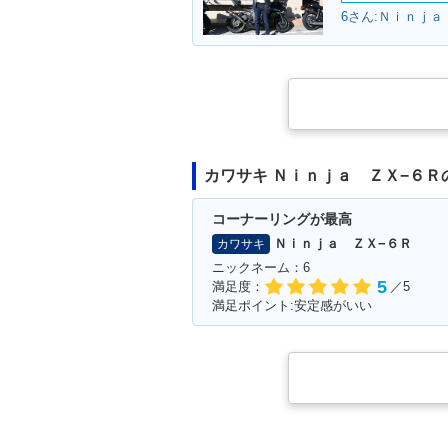
6さん:Ｎｉｎｊａ
2016年 Ninja ZX-6R AB
2016年 Ninja 
S
カワサキ Ｎｉｎｊａ ＺＸ−６Ｒ
コーナーリングが最高
Ｎｉｎｊａ ＺＸ−６Ｒ
カワサキ
ニックネーム：6
5
満足度：
／5
満足ポイント:安定感がいい
2014年 Ninja ZX-6R AB
2014年 Ninja 
S