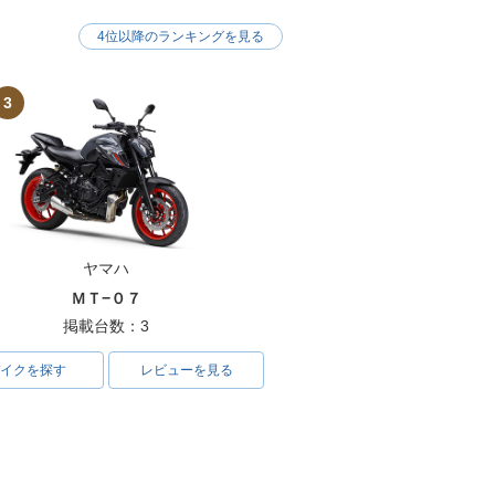
4位以降のランキングを見る
nja ZX-6R
2005年 Ninja ZX-6R・
フルモデルチェンジ
3
ヤマハ
inja ZX-6R・
1999年 Ninja ZX-6R
ルチェンジ
ＭＴ−０７
掲載台数：3
イクを探す
レビューを見る