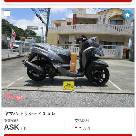
ヤマハ トリシティ１５５
本体価格
支払総額
ASK
- -
万円
万円