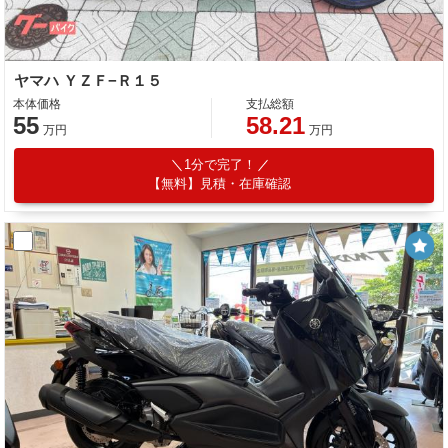
ヤマハ ＹＺＦ−Ｒ１５
本体価格
支払総額
55
58.21
万円
万円
1分で完了！
【無料】見積・在庫確認