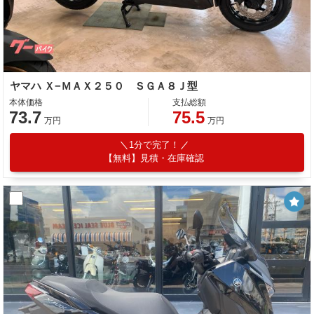
ヤマハ Ｘ−ＭＡＸ２５０ ＳＧＡ８Ｊ型
本体価格
支払総額
73.7
75.5
万円
万円
1分で完了！
【無料】見積・在庫確認