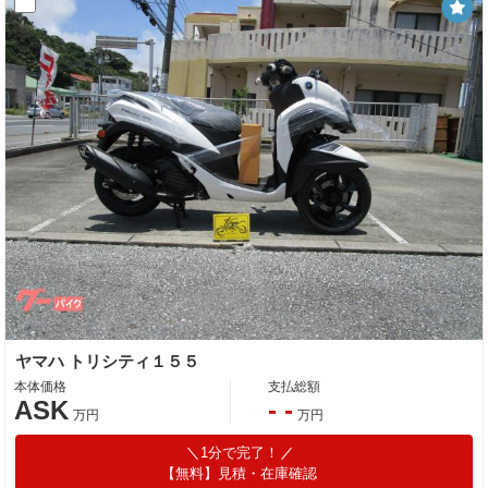
ヤマハ トリシティ１５５
本体価格
支払総額
ASK
- -
万円
万円
1分で完了！
【無料】見積・在庫確認