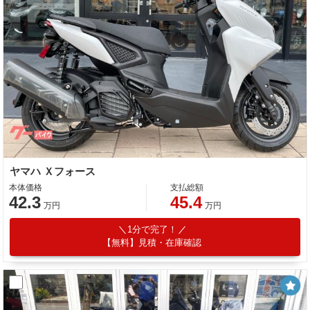
ヤマハ Ｘフォース
本体価格
支払総額
42.3
45.4
万円
万円
1分で完了！
【無料】見積・在庫確認