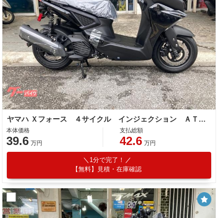
ヤマハ Ｘフォース ４サイクル インジェクション ＡＴ ＳＯＨＣ
本体価格
支払総額
39.6
42.6
万円
万円
1分で完了！
【無料】見積・在庫確認