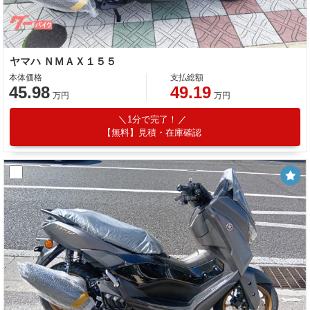
ヤマハ ＮＭＡＸ１５５
本体価格
支払総額
45.98
49.19
万円
万円
1分で完了！
【無料】見積・在庫確認