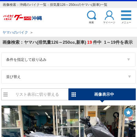
画像検索：沖縄のバイク一覧：排気量126～250ccのヤマハ(新車)一覧
検索
マイページ
メニュー
ヤマハのバイク
＞
画像検索：ヤマハ(排気量126～250cc,新車)
19
件中 1～19件を表示
条件を指定して絞り込み
並び替え
リスト表示に切り替える
画像表示中