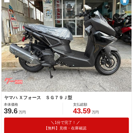
ヤマハ Ｘフォース ＳＧ７９Ｊ型
本体価格
支払総額
39.6
43.59
万円
万円
1分で完了！
【無料】見積・在庫確認