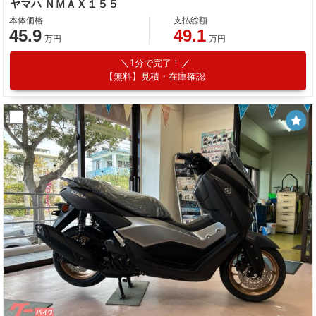
ヤマハ ＮＭＡＸ１５５
本体価格
支払総額
45.9
49.1
万円
万円
1分で完了！
【無料】見積・在庫確認