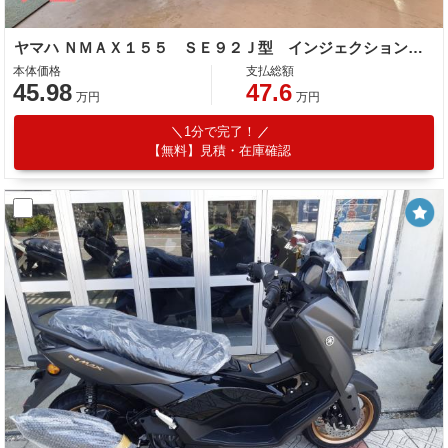
ヤマハ ＮＭＡＸ１５５ ＳＥ９２Ｊ型 インジェクション ４サイクル ＡＢＳ
本体価格
支払総額
45.98
47.6
万円
万円
1分で完了！
【無料】見積・在庫確認