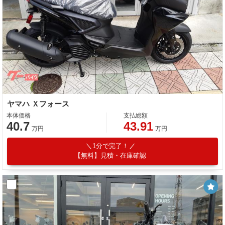
ヤマハ Ｘフォース
本体価格
支払総額
40.7
43.91
万円
万円
1分で完了！
【無料】見積・在庫確認