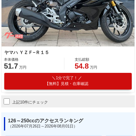
ヤマハ ＹＺＦ−Ｒ１５
本体価格
支払総額
51.7
54.8
万円
万円
1分で完了！
【無料】見積・在庫確認
上記10件にチェック
126～250ccのアクセスランキング
（2026年07月26日～2026年08月01日）