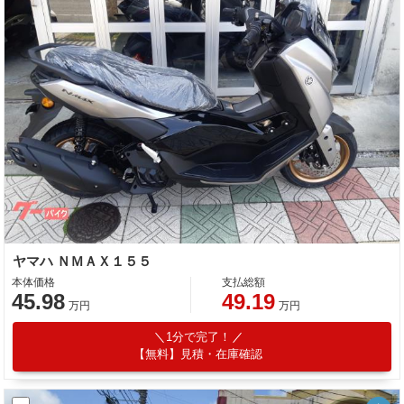
ヤマハ ＮＭＡＸ１５５
本体価格
支払総額
45.98
49.19
万円
万円
1分で完了！
【無料】見積・在庫確認