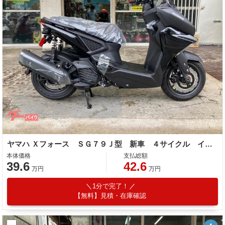
ヤマハ Ｘフォース ＳＧ７９Ｊ型 新車 ４サイクル インジェクション ＡＴ ＡＢＳ
本体価格
支払総額
39.6
42.6
万円
万円
1分で完了！
【無料】見積・在庫確認