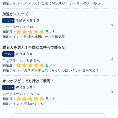
満足ポイント:アメリカンな感じがGOOD！ シーサーのテールランプ！70年代のB級チョッパーハンドル！ ブラッドスタイルさんにカスタムしてもらったところすべて！
加速がスムーズ
ＴＭＡＸ５３０
ヤマハ
ニックネーム：ヒロ
5
満足度：
／5
満足ポイント:沖縄の地形に合った排気量
乗る人を選ぶ！半端な気持ちで乗るな！
ＳＲ４００
ヤマハ
ニックネーム：とみとん
5
満足度：
／5
満足ポイント:カスタムする楽しみがいっぱい！いい音もでる！ シルバーの洗濯ばさみがこだわりポイントです
オンオフどこでも行けて最高!!
ＷＲ２５０Ｆ
ヤマハ
ニックネーム：いっさん
5
満足度：
／5
満足ポイント:初動がすごい