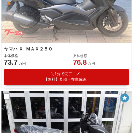
ヤマハ Ｘ−ＭＡＸ２５０
本体価格
支払総額
73.7
76.8
万円
万円
1分で完了！
【無料】見積・在庫確認