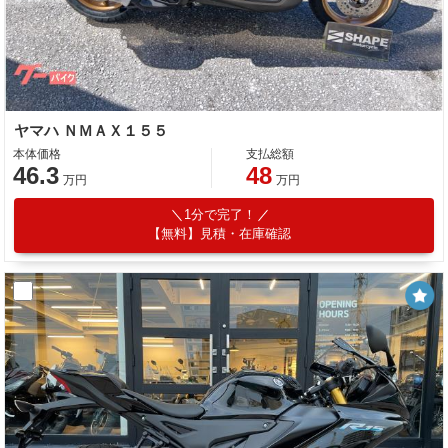
ヤマハ ＮＭＡＸ１５５
本体価格
支払総額
46.3
48
万円
万円
1分で完了！
【無料】見積・在庫確認