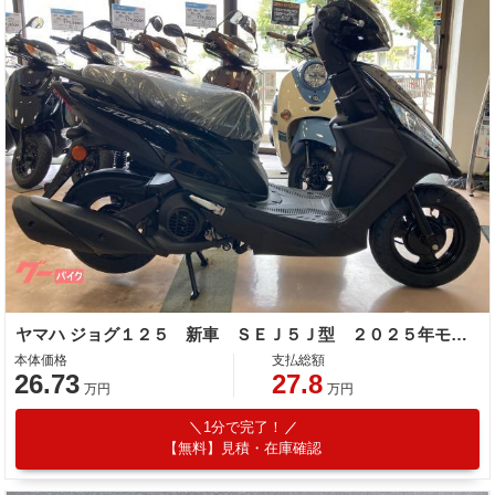
ヤマハ ジョグ１２５ 新車 ＳＥＪ５Ｊ型 ２０２５年モデル ブルーコアエンジン
本体価格
支払総額
26.73
27.8
万円
万円
1分で完了！
【無料】見積・在庫確認