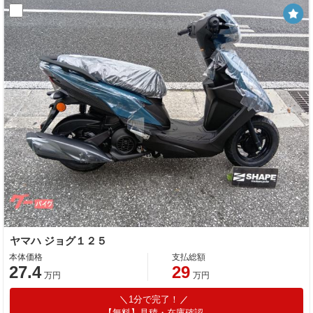
ヤマハ ジョグ１２５
本体価格
支払総額
27.4
29
万円
万円
1分で完了！
【無料】見積・在庫確認