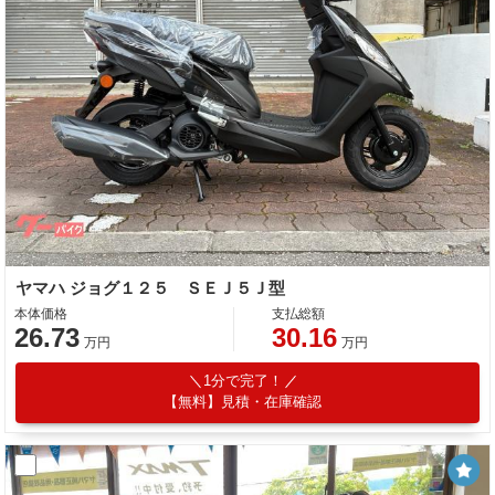
ヤマハ ジョグ１２５ ＳＥＪ５Ｊ型
本体価格
支払総額
26.73
30.16
万円
万円
1分で完了！
【無料】見積・在庫確認