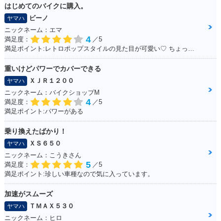
はじめてのバイクに購入。
ビーノ
ヤマハ
ニックネーム：エマ
4
満足度：
／5
満足ポイント:レトロポップスタイルの見た目が可愛い♡ ちょっとしたお買いものに行くときに便利！
重いけどパワーでカバーできる
ＸＪＲ１２００
ヤマハ
ニックネーム：バイクショップM
4
満足度：
／5
満足ポイント:パワーがある
乗り換えたばかり！
ＸＳ６５０
ヤマハ
ニックネーム：こうきさん
5
満足度：
／5
満足ポイント:珍しい車種なので気に入っています。
加速がスムーズ
ＴＭＡＸ５３０
ヤマハ
ニックネーム：ヒロ