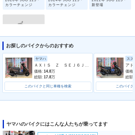
2026年 JOG 125・
2024年 JOG 125・
2022年 JOG 125・
カラーチェンジ
カラーチェンジ
新登場
お探しのバイクからのおすすめ
JOG 125
ヤマハ
スズ
ＡＸＩＳ Ｚ ＳＥＪ６Ｊ型 ２０２２年モデル コンビニフック サイドスタンド センタースタンド スペアキー
価格:
14.8
万
価格:
総額:
17.8
万
総額:
このバイクと同じ車種を検索
このバイク
ヤマハのバイクにはこんな人たちが乗ってます