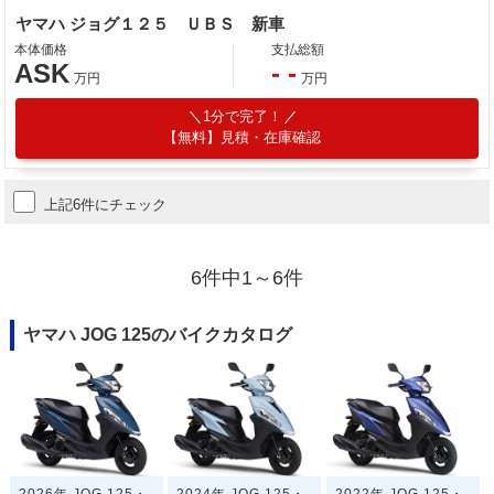
ヤマハ ジョグ１２５ ＵＢＳ 新車
本体価格
支払総額
ASK
- -
万円
万円
1分で完了！
【無料】見積・在庫確認
上記6件にチェック
6件中1～6件
ヤマハ JOG 125のバイクカタログ