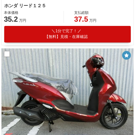
ホンダ リード１２５
本体価格
支払総額
35.2
37.5
万円
万円
1分で完了！
【無料】見積・在庫確認