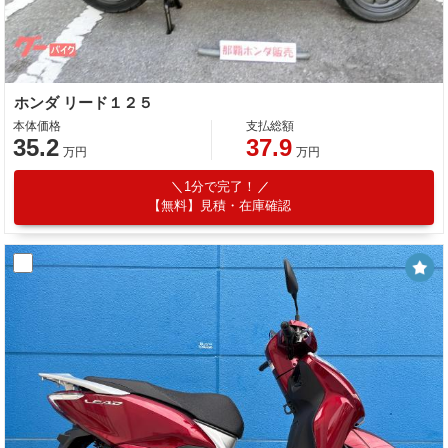
ホンダ リード１２５
本体価格
支払総額
35.2
37.9
万円
万円
1分で完了！
【無料】見積・在庫確認