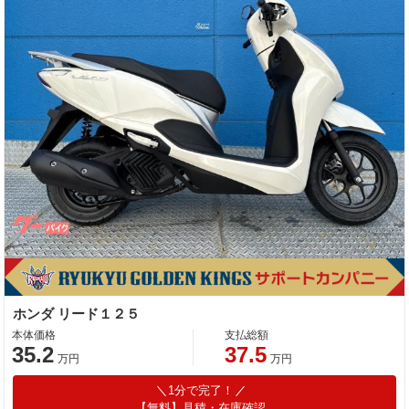
ホンダ リード１２５
本体価格
支払総額
35.2
37.5
万円
万円
1分で完了！
【無料】見積・在庫確認