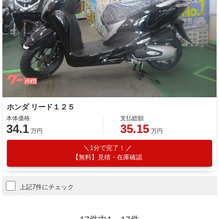
ホンダ リード１２５
本体価格
支払総額
34.1
35.15
万円
万円
1分で完了！
【無料】見積・在庫確認
上記7件にチェック