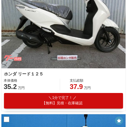
ホンダ リード１２５
本体価格
支払総額
35.2
37.9
万円
万円
1分で完了！
【無料】見積・在庫確認