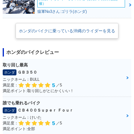
催）
猿軍No3さん:ゴリラ(ホンダ)
ホンダのバイクに乗っている沖縄のライダーを見る
ホンダのバイクレビュー
取り回し最高
ＧＢ３５０
ホンダ
ニックネーム：BULL
5
満足度：
／5
満足ポイント:取り回しがとにかくいい！
誰でも乗れるバイク
ＣＢ４００Ｓｕｐｅｒ Ｆｏｕｒ
ホンダ
ニックネーム：けいた
5
満足度：
／5
満足ポイント:全部