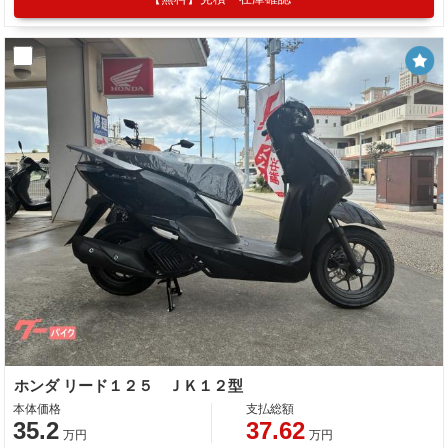
ホンダ リード１２５ ＪＫ１２型
本体価格
支払総額
35.2
37.62
万円
万円