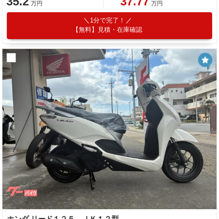
35.2
37.77
万円
万円
1分で完了！
【無料】見積・在庫確認
ホンダ リード１２５ ＪＫ１２型