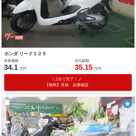
ホンダ リード１２５
本体価格
支払総額
34.1
35.15
万円
万円
1分で完了！
【無料】見積・在庫確認