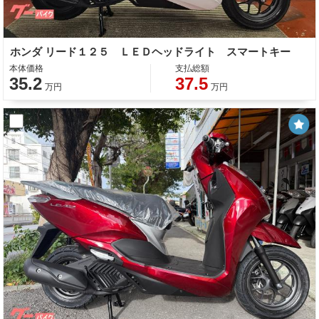
ホンダ リード１２５ ＬＥＤヘッドライト スマートキー
本体価格
支払総額
35.2
37.5
万円
万円