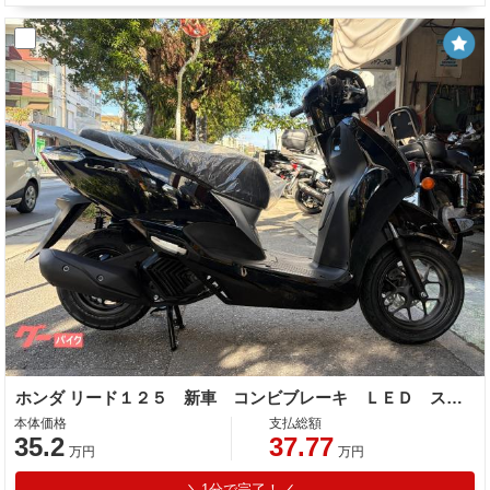
ホンダ リード１２５ 新車 コンビブレーキ ＬＥＤ スマートキー Ｔｙｐｅ−Ｃソケット
本体価格
支払総額
35.2
37.77
万円
万円
1分で完了！