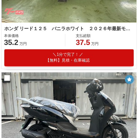
ホンダ リード１２５ バニラホワイト ２０２６年最新モデル キーレスＴｙｐｅ ３７Ｌトランク ＵＳＢ Ｔｙｐｅ−Ｃ ＥＳＰ＋エンジン
本体価格
支払総額
35.2
37.5
万円
万円
1分で完了！
【無料】見積・在庫確認