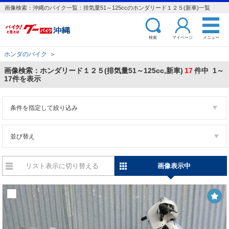
画像検索：沖縄のバイク一覧：排気量51～125ccのホンダリード１２５(新車)一覧
検索
マイページ
メニュー
ホンダのバイク
＞
画像検索：ホンダリード１２５(排気量51～125cc,新車)
17
件中 1～
17件を表示
条件を指定して絞り込み
並び替え
リスト表示に切り替える
画像表示中