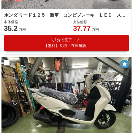
ホンダ リード１２５ 新車 コンビブレーキ ＬＥＤ スマートキー Ｔｙｐｅ−Ｃソケット
本体価格
支払総額
35.2
37.77
万円
万円
1分で完了！
【無料】見積・在庫確認