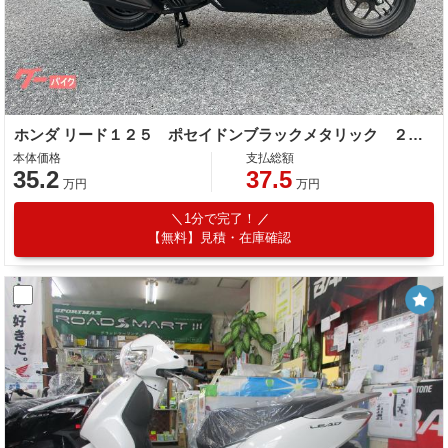
ホンダ リード１２５ ポセイドンブラックメタリック ２０２６年最新モデル キーレスＴｙｐｅ ３７Ｌトランク ＵＳＢ Ｔｙｐｅ−Ｃ
本体価格
支払総額
35.2
37.5
万円
万円
1分で完了！
【無料】見積・在庫確認