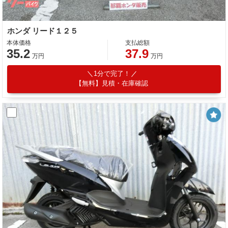
ホンダ リード１２５
本体価格
支払総額
35.2
37.9
万円
万円
1分で完了！
【無料】見積・在庫確認