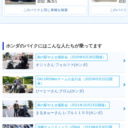
総額:
総額:
36.5
万
このバイクと同じ車種を検索
このバイク
2018年 LEAD 125
2018年 LEAD 12
2016年 LEAD 12
SPECIAL・特別・限
5・マイナーチェン
5・カラーチェンジ
定仕様
ジ
ホンダのバイクにはこんな人たちが乗ってます
南の駅やえせ撮影会（2020年6月28日開催）
オジィさん:フォルツァ(ホンダ)
OKI GROMerチームの走行会（2020年9月20日開
催）
2015年 LEAD 12
2013年 LEAD 12
1982年 LEAD 12
ひーとーさん:グロム(ホンダ)
5・マイナーチェン
5・新登場
5・新登場
ジ
南の駅やえせ撮影会（2021年10月23日開催）
まるきゅーさん:レブル１１００(ホンダ)
沖縄チャリティーランFINAL（2019年6月30日開