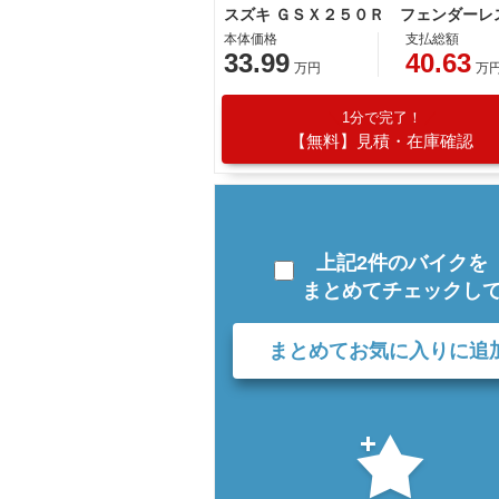
本体価格
支払総額
33.99
40.63
万円
万
1分で完了！
【無料】見積・在庫確認
上記2件のバイクを
まとめてチェックし
まとめてお気に入りに追