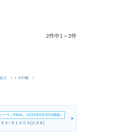
2件中1～2件
c以上
その他
ーランFINAL（2019年6月30日開催）
ＧＳＸ−Ｓ１０００(スズキ)