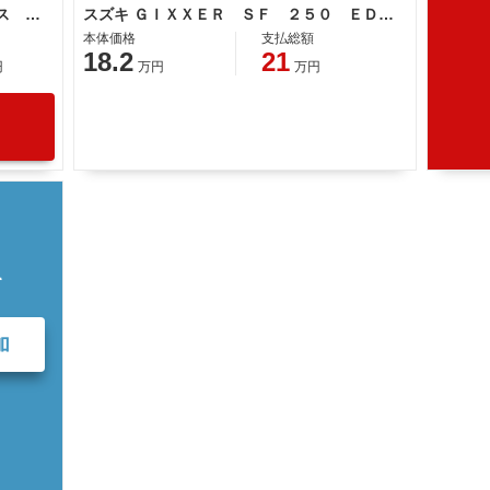
スズキ ＧＳＸ２５０Ｒ フェンダーレス エンジンスライダー スリップオンマフラー スモークスクリーン ＬＥＤヘッドライト
スズキ ＧＩＸＸＥＲ ＳＦ ２５０ ＥＤ２２Ｂ型 ＥＴＣ 整備 保証 自賠責保険
本体価格
支払総額
18.2
21
円
万円
万円
て
加