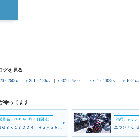
タログを見る
26～250cc
251～400cc
401～750cc
751～1000cc
1001c
が乗ってます
影会（2019年5月26日開催）
沖縄チャリティ
キノさん:ハヤブサ（ＧＳＸ１３００Ｒ Ｈａｙａｂｕｓａ）(スズキ)
ユウジさん: