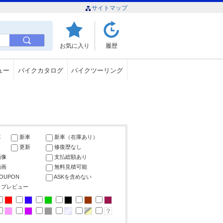
サイトマップ
お気に入り
履歴
ュー
バイクカタログ
バイクツーリング
車
新車
新車（在庫あり）
更新
修復歴なし
画像
支払総額あり
動画
無料見積可能
COUPON
ASKを含めない
ップレビュー