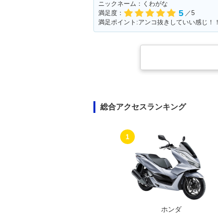
ニックネーム：くわがな
5
満足度：
／5
総合アクセスランキング
1
ホンダ