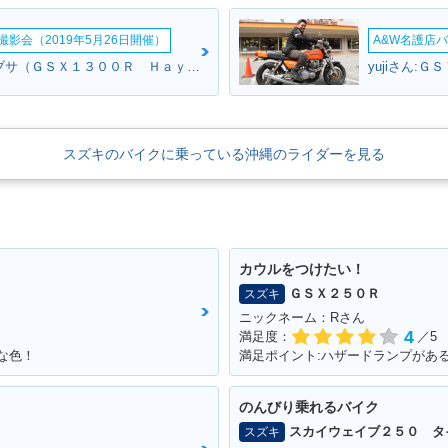
影会（2019年5月26日開催）
A&W名護店バ
ブラウンさん:ハヤブサ（ＧＳＸ１３００Ｒ Ｈａｙａｂｕｓａ）(スズキ)
yujiさん:Ｇ
スズキのバイクに乗っている沖縄のライダーを見る
カウルをつけたい！
ＧＳＸ２５０Ｒ
スズキ
ニックネーム：Rさん
4
満足度：
／5
な色！
満足ポイント:ハザードランプがあ
のんびり乗れるバイク
スカイウェイブ２５０ タ
スズキ