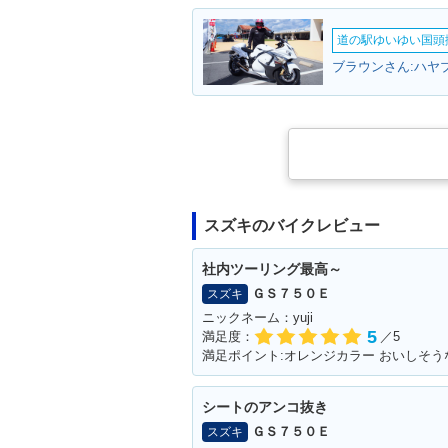
道の駅ゆいゆい国頭撮
スズキのバイクレビュー
社内ツーリング最高～
ＧＳ７５０Ｅ
スズキ
ニックネーム：yuji
5
満足度：
／5
満足ポイント:オレンジカラー おいしそう
シートのアンコ抜き
ＧＳ７５０Ｅ
スズキ