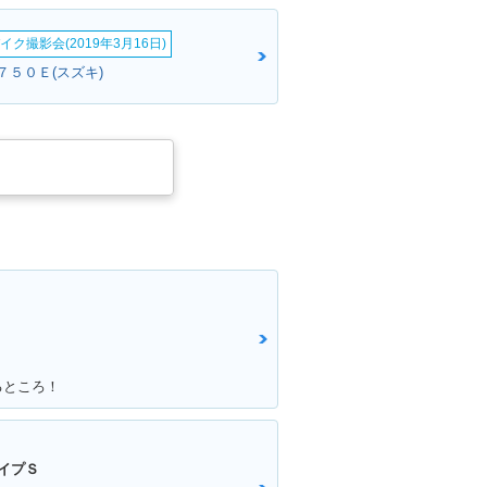
イク撮影会(2019年3月16日)
Ｓ７５０Ｅ(スズキ)
るところ！
イプＳ