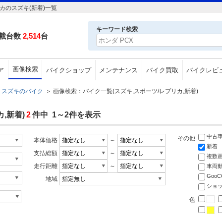
カのスズキ(新着)一覧
キーワード検索
載台数
2,514
台
画像検索
ア
バイクショップ
メンテナンス
バイク買取
バイクレビ
スズキのバイク
＞
画像検索：バイク一覧(スズキ,スポーツ/レプリカ,新着)
,新着)
2
件中 1～2件を表示
中古
その他
本体価格
～
新着
支払総額
～
複数
走行距離
～
車両
Goo
地域
ショ
色