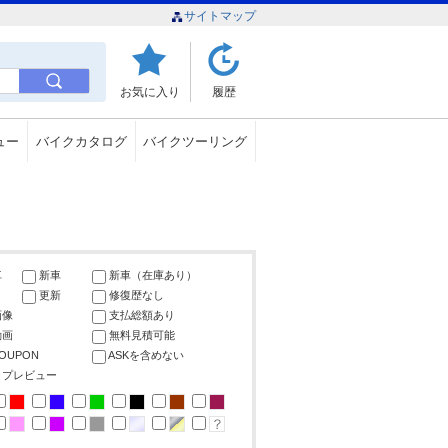
サイトマップ
お気に入り
履歴
ュー
バイクカタログ
バイクツーリング
車
新車
新車（在庫あり）
更新
修復歴なし
画像
支払総額あり
動画
無料見積可能
COUPON
ASKを含めない
ップレビュー