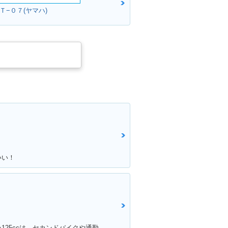
ＭＴ−０７(ヤマハ)
いい！
満足ポイント:維持費が圧倒的に安い125ccは、セカンドバイクや通勤用としてオススメ。125ccスクーターの中でも、シグナスXの走行性能は力強く、普段の街乗りでは、力不足を感じる事はあまりない。 メットインも半ヘル2つなら余裕で入るので、収納性も抜群。