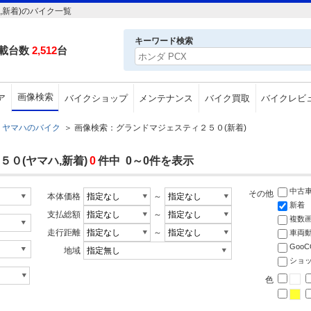
,新着)のバイク一覧
キーワード検索
載台数
2,512
台
画像検索
ア
バイクショップ
メンテナンス
バイク買取
バイクレビ
ヤマハのバイク
＞
画像検索：グランドマジェスティ２５０(新着)
０(ヤマハ,新着)
0
件中 0～0件を表示
中古
その他
本体価格
～
新着
支払総額
～
複数
走行距離
～
車両
Goo
地域
ショ
色