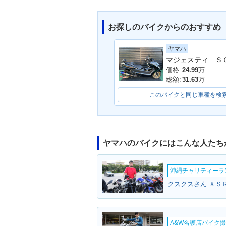
お探しのバイクからのおすすめ
ヤマハ
価格:
24.99
万
総額:
31.63
万
このバイクと同じ車種を検
ヤマハのバイクにはこんな人たち
沖縄チャリティーランF
クスクスさん:ＸＳＲ
A&W名護店バイク撮影