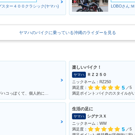
グスター４００クラシック(ヤマハ)
LOBOさん:
ヤマハのバイクに乗っている沖縄のライダーを見る
楽しいバイク！
ＲＺ２５０
ヤマハ
ニックネーム：RZ250
5
満足度：
／5
満足ポイント:他の原付と比べたら見た目がハコっぽくて、個人的に好みのデザインだった為3年程前に購入。 毎日通勤の足に利用していますが、これといった不都合もなく、いつも快適な通勤ができています。 特にシートが長く広いので、私(180cmの男性)でもゆったり座れて、たまにする遠出でも疲れにくいです。
満足ポイント:バイクのスタイルが
生活の足に
シグナスＸ
ヤマハ
ニックネーム：WW
5
満足度：
／5