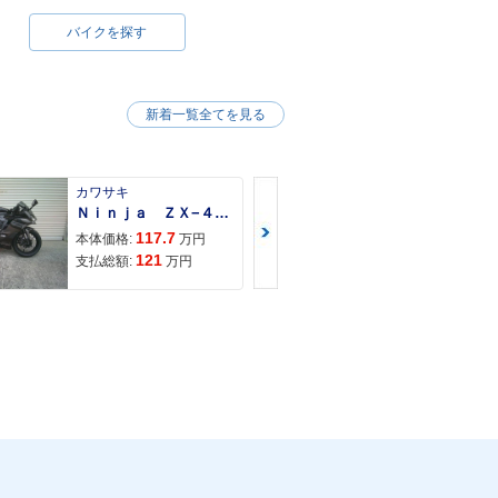
バイクを探す
新着一覧全てを見る
カワサキ
カワサキ
Ｎｉｎｊａ ＺＸ−４Ｒ ＳＥ
Ｚ９００ＲＳ
117.7
150
本体価格:
万円
本体価格:
121
157
支払総額:
万円
支払総額: