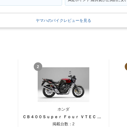
ヤマハのバイクレビューを見る
2
ホンダ
ＣＢ４００Ｓｕｐｅｒ Ｆｏｕｒ ＶＴＥＣ ＳＰＥＣ３
掲載台数：2