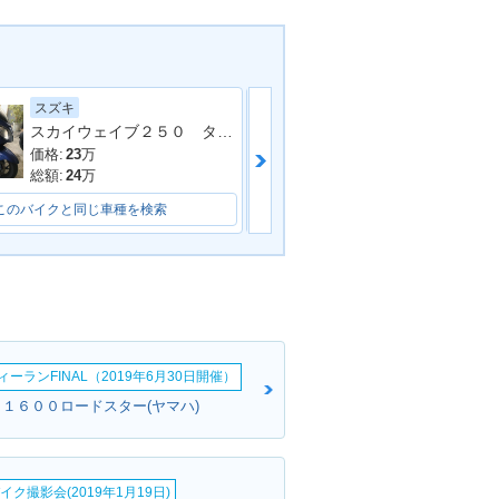
スズキ
ホンダ
スカイウェイブ２５０ タイプＳ
フォルツァ・Ｚ
価格:
23
万
価格:
35
万
総額:
24
万
総額:
38
万
このバイクと同じ車種を検索
このバイクと同じ車種を検索
ーランFINAL（2019年6月30日開催）
Ｖ１６００ロードスター(ヤマハ)
イク撮影会(2019年1月19日)