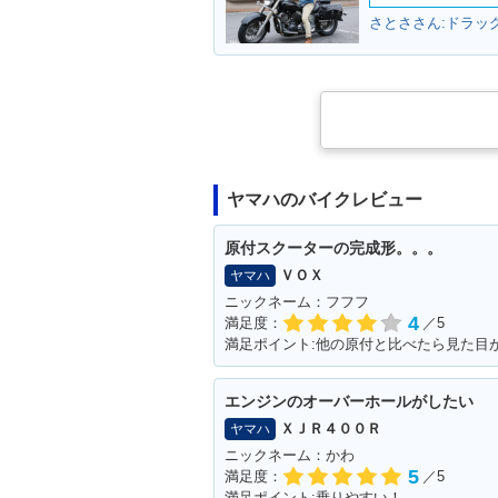
さとささん:ドラッ
ヤマハのバイクレビュー
原付スクーターの完成形。。。
ＶＯＸ
ヤマハ
ニックネーム：フフフ
4
満足度：
／5
エンジンのオーバーホールがしたい
ＸＪＲ４００Ｒ
ヤマハ
ニックネーム：かわ
5
満足度：
／5
満足ポイント:乗りやすい！