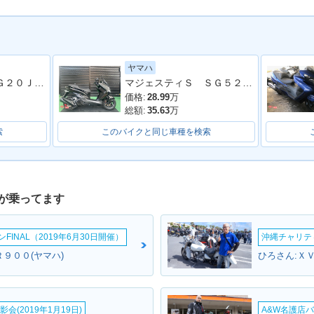
ヤマハ
マジェスティ ＳＧ２０Ｊ ２００７年モデル ビームスマフラー バックレスト フェンダーレス ブレンボキャリパー Ｙ
マジェスティＳ ＳＧ５２Ｊ 最終２０２０年モデル 純正ロングスクリーン ブラックメタリックＸ
価格:
28.99
万
総額:
35.63
万
索
このバイクと同じ車種を検索
が乗ってます
INAL（2019年6月30日開催）
沖縄チャリティ
９００(ヤマハ)
ひろさん:Ｘ
会(2019年1月19日)
A&W名護店バ