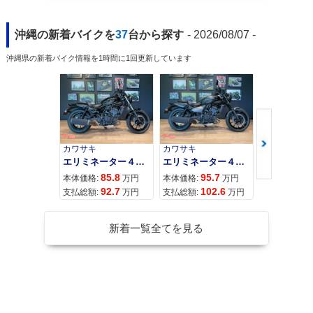
沖縄の新着バイクを
37
台から探す
- 2026/08/07 -
沖縄県の新着バイク情報を1時間に1回更新しています
カワサキ
カワサキ
カワサキ
エリミネーター４００
エリミネーター４００ＳＥ
85.8
95.7
11
本体価格:
万円
本体価格:
万円
本体価格:
92.7
102.6
12
支払総額:
万円
支払総額:
万円
支払総額:
新着一覧全てを見る